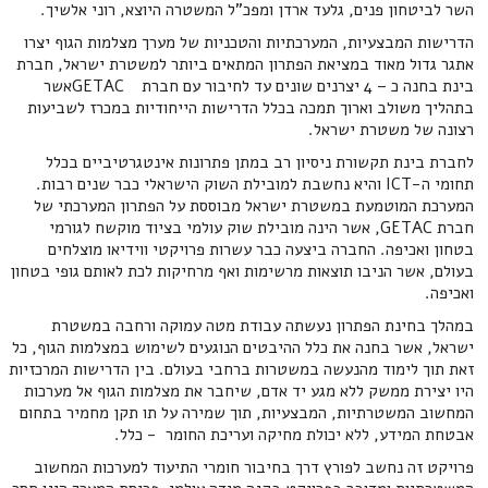
השר לביטחון פנים, גלעד ארדן ומפכ"ל המשטרה היוצא, רוני אלשיך.
הדרישות המבצעיות, המערכתיות והטכניות של מערך מצלמות הגוף יצרו
אתגר גדול מאוד במציאת הפתרון המתאים ביותר למשטרת ישראל, חברת
בינת בחנה כ – 4 יצרנים שונים עד לחיבור עם חברת GETACאשר
בתהליך משולב וארוך תמכה בכלל הדרישות הייחודיות במכרז לשביעות
רצונה של משטרת ישראל.
לחברת בינת תקשורת ניסיון רב במתן פתרונות אינטגרטיביים בכלל
תחומי ה-ICT והיא נחשבת למובילת השוק הישראלי כבר שנים רבות.
המערכת המוטמעת במשטרת ישראל מבוססת על הפתרון המערכתי של
חברת GETAC, אשר הינה מובילת שוק עולמי בציוד מוקשח לגורמי
בטחון ואכיפה. החברה ביצעה כבר עשרות פרויקטי ווידיאו מוצלחים
בעולם, אשר הניבו תוצאות מרשימות ואף מרחיקות לכת לאותם גופי בטחון
ואכיפה.
במהלך בחינת הפתרון נעשתה עבודת מטה עמוקה ורחבה במשטרת
ישראל, אשר בחנה את כלל ההיבטים הנוגעים לשימוש במצלמות הגוף, כל
זאת תוך לימוד מהנעשה במשטרות ברחבי בעולם. בין הדרישות המרכזיות
היו יצירת ממשק ללא מגע יד אדם, שיחבר את מצלמות הגוף אל מערכות
המחשוב המשטרתיות, המבצעיות, תוך שמירה על תו תקן מחמיר בתחום
אבטחת המידע, ללא יכולת מחיקה ועריכת החומר - כלל.
פרויקט זה נחשב לפורץ דרך בחיבור חומרי התיעוד למערכות המחשוב