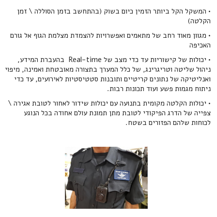
• המשקל הקל ביותר הזמין כיום בשוק (בהתחשב בזמן הסוללה \ זמן
הקלטה)
• מגוון מאוד רחב של מתאמים ואפשרויות להצמדת מצלמת הגוף אל גורם
האכיפה
• יכולות של קישוריות עד כדי מצב של Real-time בהעברת המידע,
ניהול שליטה וטריגרינג, של כלל המערך בתצורה מאובטחת ואמינה, מיפוי
ואנליטיקה של נתונים קריטיים ותובנות סטטיסטיות לאירועים, עד כדי
ניתוח מגמות פשע ועוד תכונות רבות.
• יכולות הקלטה מקומית בתנועה עם יכולות שידור לאחור לטובת אגירה \
צפייה של הדרג הפיקודי לטובת מתן תמונת עולם אחודה בכל הנוגע
לכוחות שלהם הפזורים בשטח.