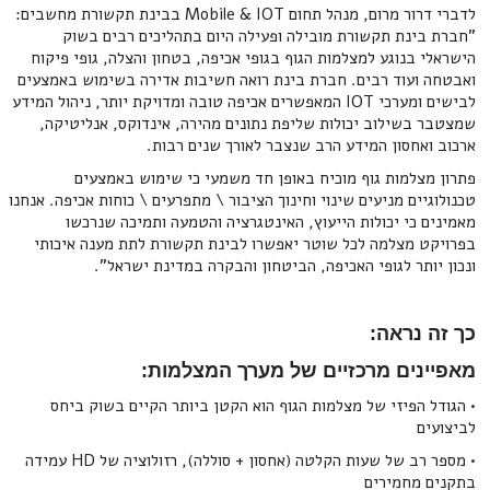
לדברי דרור מרום, מנהל תחום Mobile & IOT בבינת תקשורת מחשבים:
"חברת בינת תקשורת מובילה ופעילה היום בתהליכים רבים בשוק
הישראלי בנוגע למצלמות הגוף בגופי אכיפה, בטחון והצלה, גופי פיקוח
ואבטחה ועוד רבים. חברת בינת רואה חשיבות אדירה בשימוש באמצעים
לבישים ומערכי IOT המאפשרים אכיפה טובה ומדויקת יותר, ניהול המידע
שמצטבר בשילוב יכולות שליפת נתונים מהירה, אינדוקס, אנליטיקה,
ארכוב ואחסון המידע הרב שנצבר לאורך שנים רבות.
פתרון מצלמות גוף מוכיח באופן חד משמעי כי שימוש באמצעים
טכנולוגיים מניעים שינוי וחינוך הציבור \ מתפרעים \ כוחות אכיפה. אנחנו
מאמינים כי יכולות הייעוץ, האינטגרציה והטמעה ותמיכה שנרכשו
בפרויקט מצלמה לכל שוטר יאפשרו לבינת תקשורת לתת מענה איכותי
ונכון יותר לגופי האכיפה, הביטחון והבקרה במדינת ישראל".
כך זה נראה:
מאפיינים מרכזיים של מערך המצלמות:
• הגודל הפיזי של מצלמות הגוף הוא הקטן ביותר הקיים בשוק ביחס
לביצועים
• מספר רב של שעות הקלטה (אחסון + סוללה), רזולוציה של HD עמידה
בתקנים מחמירים