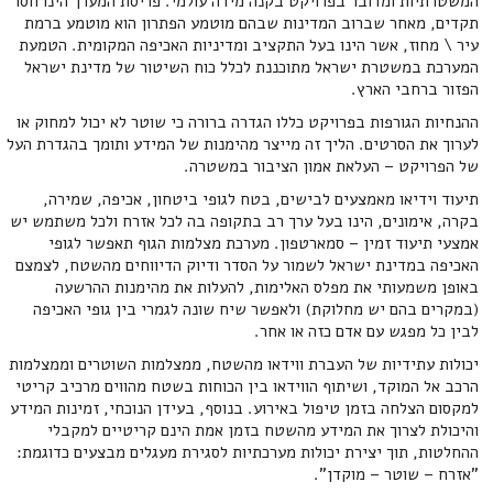
המשטרתיות ומדובר בפרויקט בקנה מידה עולמי. פריסת המערך הינו חסר
תקדים, מאחר שברוב המדינות שבהם מוטמע הפתרון הוא מוטמע ברמת
עיר \ מחוז, אשר הינו בעל התקציב ומדיניות האכיפה המקומית. הטמעת
המערכת במשטרת ישראל מתוכננת לכלל כוח השיטור של מדינת ישראל
הפזור ברחבי הארץ.
ההנחיות הגורפות בפרויקט כללו הגדרה ברורה כי שוטר לא יכול למחוק או
לערוך את הסרטים. הליך זה מייצר מהימנות של המידע ותומך בהגדרת העל
של הפרויקט – העלאת אמון הציבור במשטרה.
תיעוד וידיאו מאמצעים לבישים, בטח לגופי ביטחון, אכיפה, שמירה,
בקרה, אימונים, הינו בעל ערך רב בתקופה בה לכל אזרח ולכל משתמש יש
אמצעי תיעוד זמין – סמארטפון. מערכת מצלמות הגוף תאפשר לגופי
האכיפה במדינת ישראל לשמור על הסדר ודיוק הדיווחים מהשטח, לצמצם
באופן משמעותי את מפלס האלימות, להעלות את מהימנות ההרשעה
(במקרים בהם יש מחלוקת) ולאפשר שיח שונה לגמרי בין גופי האכיפה
לבין כל מפגש עם אדם כזה או אחר.
יכולות עתידיות של העברת ווידאו מהשטח, ממצלמות השוטרים וממצלמות
הרכב אל המוקד, ושיתוף הווידאו בין הכוחות בשטח מהווים מרכיב קריטי
למקסום הצלחה בזמן טיפול באירוע. בנוסף, בעידן הנוכחי, זמינות המידע
והיכולת לצרוך את המידע מהשטח בזמן אמת הינם קריטיים למקבלי
ההחלטות, תוך יצירת יכולות מערכתיות לסגירת מעגלים מבצעים כדוגמת:
"אזרח – שוטר – מוקדן".