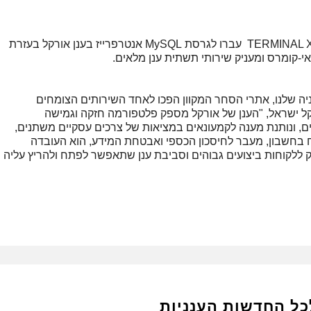
עד היום פעלה TERMINAL X על ענן גדול אחר. TERMINAL X עברו לגרסת MySQL אנטרפרייז בענן אורקל בעזרת
ה שלנו, אתרי הסחר המקוון הפכו לאחד השירותים הצומחים
רקל ישראל, "הענן של אורקל מספק פלטפורמה חזקה וגמישה
ם, ונותנת מענה לקמעונאים במציאות של צרכים עסקיים משתנים,
ח בחשבון, מעבר לחיסכון הכספי ואבטחת המידע, הוא העובדה
ללקוחות ביצועים גבוהים וסביבת ענן שתאפשר לפתח ולהריץ עליה
כל החדשות הענניות