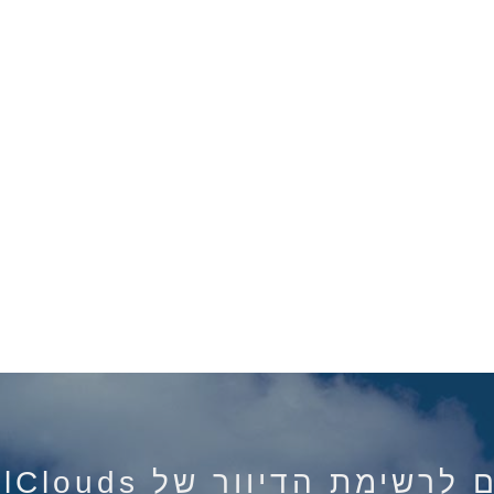
רשימת הדיוור של IsraelClouds