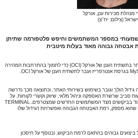
י מנהלת מכירות ענן, אורקל
שראל (צילום: יח"צ)
משמעותי במספר המשתמשים וחיפש פלטפורמה שתיתן
מת אבטחה גבוהה מאוד בעלות מיטבית
TERMINAL X, אתר האופנה המוביל בישראל בחר בתשתית הענן של אורקל (OCI) כדי לתמוך בהתרחבות המהירה
ת משבר הקורונה TERMINAL X חוותה גידול הולך וגובר בשימוש בשירותי האתר, וכתוצאה מכך נדרשה
 סביב שרשרת האספקה וניהול מלאי, שיווק וקשרי לקוחות. על
רקע זה, חיפשה החברה פלטפורמה על מנת לעמוד בביקושים מצד המשתמשים החדשים שמצטרפים. TERMINAL
ם שהוא מספק, רמת האבטחה הגבוהה ואפשרויות הגידול שלו
ביצועים גבוהים בהתאם לרמת הביקוש, ובנוסף על חיסכון