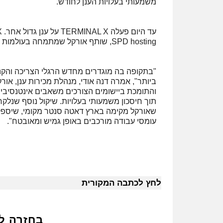
משמעותי בעלויות הענן לחודש.
SPD hosting, שותף אורקל שמתמחה בעולמות אי-קומרס ומעניק שירותי תשתית ענן מלאים.
"בתקופה בה מוגדרים מחדש הרגלי הצריכה והקני
ביותר", אמרה דנה אודי, מנהלת מכירות ענן, או
והתומכת ביישומים הצורכים משאבים אינטנסיביי
תוך חיסכון משמעותי בעלויות. שיקול נוסף שנלק
שאורקל מקימה בארץ דאטה סנטר מקומי, שיספק 
עומסי עבודה מורכבים באופן גמיש ומאובטח".
לחץ לכתבה המקורית
בחזרה ל