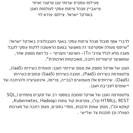
פעילות עסקית שרותי ענן פרטנר ואיתי
פישביין מנהל פיתוח עסקי לעולמות הענן
באורקל ישראל. צילום: עזרא לוי
לדברי אסף סובול מנהל פיתוח עסקי באגף הטכנולוגיה באורקל ישראל:
"שיתוף פעולה אסטרטגי זה מאפשר בפעם הראשונה ללקוח עסקי לקבל
מענה מלא לכלל צורכי הIT- הארגוני והפרטי – כל זאת מספק אחד,
שמאפשר קישוריות רחבה, מאובטחת ואיכותית".
הענן של אורקל מספק את מגוון שירותי הענן: תשתית כשירות (IaaS),
פלטפורמה כשירות (PaaS), תוכנה כשירות (SaaS) ונתונים כשירות
(DaaS). שירותים אלו משמשים לבנייה, פריסה, אינטגרציה ולהרחבה של
יישומים לסביבת הענן.
פלטפורמה הענן של אורקל תומכת במספר רב של תקנים פתוחים (SQL,
HTML5, REST וכו'), פתרונות קוד פתוח (Kubernetes, Hadoop,
קפקא וכו'), מגוון שפות תיכנות, מסדי נתונים, מגוון רחבה של מערכות
הפעלה וכן תוכנות צד שלישי .