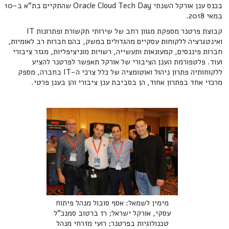
בכנס ענן אורקל השנתי Oracle Cloud Tech Day שהתקיים בת"א ב-10
במאי 2018.
קבוצת פרטנר מספקת מגוון רחב של שירותי תקשורת ופתרונות IT
ואינטגרציה ללקוחות עסקיים מהגדולים במשק, בהם חברות רב לאומיות,
חברות פיננסים, קמעונאות ותעשייה, רשויות מוניציפליות, מגזר ציבורי
ועוד. פלטפורמת הענן הציבורי של אורקל תאפשר לפרטנר להציע
ללקוחותיה פתרון ניהול ואוטומציה של כלל צרכי ה-IT בחברה, מספק
מרכזי אחד בפתרון אחוד, הן בסביבת ענן ציבורי והן בענן פרטי.
‍מימין לשמאל: אסף סובול מנהל פיתוח
עסקי, אורקל ישראל; רז ברטוב סמנכ"ל
טכנולוגיות בפרטנר; רועי מזרחי מנהל