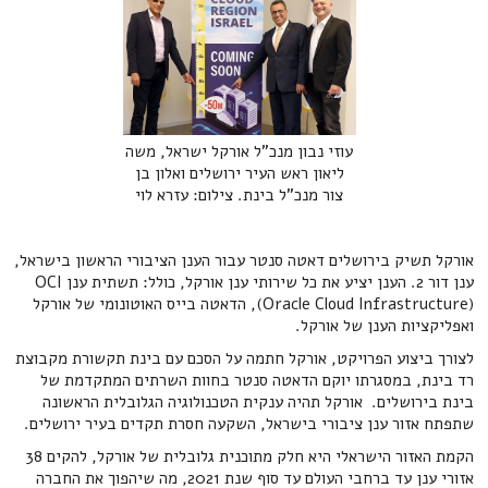
עוזי נבון מנכ"ל אורקל ישראל, משה
ליאון ראש העיר ירושלים ואלון בן
צור מנכ"ל בינת. צילום: עזרא לוי
אורקל תשיק בירושלים דאטה סנטר עבור הענן הציבורי הראשון בישראל,
ענן דור 2. הענן יציע את כל שירותי ענן אורקל, כולל: תשתית ענן OCI
(Oracle Cloud Infrastructure), הדאטה בייס האוטונומי של אורקל
ואפליקציות הענן של אורקל.
לצורך ביצוע הפרויקט, אורקל חתמה על הסכם עם בינת תקשורת מקבוצת
רד בינת, במסגרתו יוקם הדאטה סנטר בחוות השרתים המתקדמת של
בינת בירושלים. אורקל תהיה ענקית הטכנולוגיה הגלובלית הראשונה
שתפתח אזור ענן ציבורי בישראל, השקעה חסרת תקדים בעיר ירושלים.
הקמת האזור הישראלי היא חלק מתוכנית גלובלית של אורקל, להקים 38
אזורי ענן עד ברחבי העולם עד סוף שנת 2021, מה שיהפוך את החברה