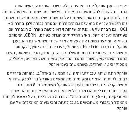
יצויין כי ענן אורקל צובר תאוצה גדולה בשנה האחרונה, כאשר אחת
החברות שעברו להשתמש בו היא זום – פלטפורמת שיחות הווידאו שחוותה
גידול חסר תקדים במספר השיחות על התשתית שלה מאז תחילת המשבר.
זום חיפשה ענן עם ביצועים גבוהים ורמת אבטחה גבוהה ולכן בחרה ב-
OCI. גם חברת 8X8 , ענקית שיחות וידאו נוספת מארה"ב העבירה את
פעילותה לענן אורקל. מאיץ החלקיקים הגדול בעולם, CERN, הממוקם
בשווייץ, ומייצר כמות דאטה עצומה מדי שניה משתמש גם הוא בענן
אורקל. גם חברת General Electric, יצרנית הרכב ניסאן, ולקוחות
ממשלתיים וציבוריים בהם: ממשלת קנדה, גרמניה, מדינת טקסס, משרד
ההגנה האמריקאי, משרד ההגנה הבריטי, גופי ממשל בצרפת, איטליה,
מקסיקו סיטי, ואחרים, משתמשים בענן אורקל.
אורקל הינה שותף טכנולוגי ותיק של הממשל בארה"ב. לקוחות פדרליים
רבים, לקוחות לאומיים ומקומיים משתמשים באורקל כדי לספק שירותי
ממשל קריטיים. בשירותי הענן של אורקל משתמשים 8 מתוך 10
הסוכנויות הפדרליות הגדולות, כל ארבע זרועות הצבא וכוחות הביטחון
האמריקאים, ו- 36 מדינות בארה"ב. ברמה הגלובלית, מעל 1000 לקוחות
מהמגזר הציבורי משתמשים בטכנולוגיות והביצועים המובילים של ענן
אורקל.