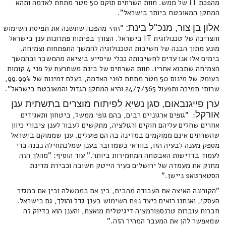
מהפכת IT של ממש. חוות השרתים תוקם 50 מטר מתחת לאדמה ותהא
המתקן המאובטח ביותר בישראל".
אלון בן צור, מנכ"ל בינת:
"זוהי מהפכה שתשנה את תפיסת השימוש
והצריכה של טכנולוגית IT בישראל. הצורך בפיתוח פתרונות ענן בישראל
מונע מתוך הבנה של חשיבות הטכנולוגיה להמשך התפתחות וצמיחה.
בימים אלו אנו עדים לחשיבותה ככלי שיסייע ביציאה מהמשבר ובהמשך
הצמיחה שתבוא אחריו. חוות השרתים של בינת משתרעת על פני 4 קומות
בעומק של מינוס 50 מטר מתחת לפני האדמה, בעלת זמינות של 99.99%,
שרותי תמיכה ותפעול 24/7/365 והיא המתקן הגדול והמאובטח בישראל".
ערן פייגנבאום, סגן נשיא לפיתוח מוצרים בתשתית ענן
אורקל
: "גופים ארגוניים רבים, בהם גופי ממשל, ביטחון ותאגידים
אחרים שחלים עליהם חוקים ורגולציה, מתקשים לעבור לענן ציבורי כיוון
שהשרתים אינם ממוקמים במדינה בה הם פועלים. ענן שממוקם בישראל
מספק מענה לבעיה הזו, בוודאי כשמדובר בענן שמלכתחילה נבנה כדי
לעמוד בדרישות האבטחה המחמירות ביותר." עוד הוסיף: "מהלך הזה
מחזק את מעמדה של ירושלים כעיר הייטק חשובה וכבירת מדינת
הסטארטאפ ניישן."
"הקורונה האיצה את העבודה מהבית, בין אם בממשלה ובין אם במגזר
העסקי, ואנחנו רואים כיצד נפח השימוש בענן גדל והולך, גם בישראל.
חברות עוברות טרנספורמציה דיגיטלית מואצת, והענן הוא בדיוק זה
שמאפשר להן את המעבר המהיר הזה."