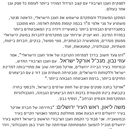
לספקית הענן הציבורי עם קצב הגידול המהיר ביותר לעומת כל ספק ענן
אחר בעולם.
המתקן המשוכלל והמתקדם שישמש את הענן הישראלי, הדאטה סנטר,
משתרע על פני אלפי מ"ר בכמה קומות מתחת לאדמה. הוא מתוכנן
בסטנדרטים הגבוהים ביותר בתעשייה ויהיה בין המאובטחים ביותר
במזרח התיכון. הוא יעניק שירותי ענן מתקדמים לחברות במשק הישראלי
ממגוון מגזרים, מהתעשיה הבטחונית, גופי ממשל, בנקים, חברות ביטוח,
תשתיות, טכנולוגיה, קמעונאות, ועוד.
"זהו צעד חשוב בדרך לפתיחה הקרובה של אזור הענן הישראלי", אמר
עוזי נבון, מנכ"ל אורקל ישראל
. עם הענן הציבורי החדש,
ובמיוחד בעיר הבירה ירושלים, אורקל מוכיחה שוב את מחוייבותה למדינת
ישראל וללקוחות הישראלים, ומבטיחה תשתית ענן דור 2 עם הביצועים
החזקים ביותר, ברמת האבטחה הגבוהה ביותר."
"אורקל בחנה ספקים שונים של חוות שרתים בישראל, ולבסוף בחרה
בקבוצת בינת תקשורת בזכות רמת הביצועים הגבוהה, הטכנולוגיות
המתקדמות והנסיון הנרחב", הוסיף נבון.
משה ליאון, ראש העיר ירושלים:
"בחירתה של חברת אורקל
בעיר ירושלים היא הבעת אמון מוחלטת בחומר האנושי הקיים בעיר
ובמשאביה. אני סבור כי הקמת הענן הציבורי הראשון בישראל דווקא בעיר
ירושלים תוביל להמשך התפתחותה וצמיחתה של העיר בפן הטכנולוגי, זוהי