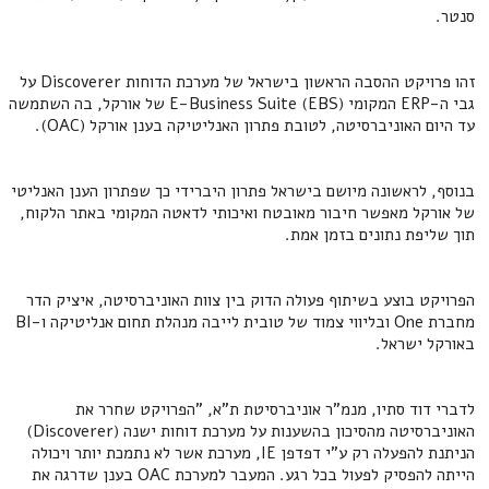
סנטר.
זהו פרויקט ההסבה הראשון בישראל של מערכת הדוחות Discoverer על
גבי ה-ERP המקומי E-Business Suite (EBS) של אורקל, בה השתמשה
עד היום האוניברסיטה, לטובת פתרון האנליטיקה בענן אורקל (OAC).
בנוסף, לראשונה מיושם בישראל פתרון היברידי כך שפתרון הענן האנליטי
של אורקל מאפשר חיבור מאובטח ואיכותי לדאטה המקומי באתר הלקוח,
תוך שליפת נתונים בזמן אמת.
הפרויקט בוצע בשיתוף פעולה הדוק בין צוות האוניברסיטה, איציק הדר
מחברת One ובליווי צמוד של טובית לייבה מנהלת תחום אנליטיקה ו-BI
באורקל ישראל.
לדברי דוד סתיו, מנמ"ר אוניברסיטת ת"א, "הפרויקט שחרר את
האוניברסיטה מהסיכון בהשענות על מערכת דוחות ישנה (Discoverer)
הניתנת להפעלה רק ע"י דפדפן IE, מערכת אשר לא נתמכת יותר ויכולה
הייתה להפסיק לפעול בכל רגע. המעבר למערכת OAC בענן שדרגה את