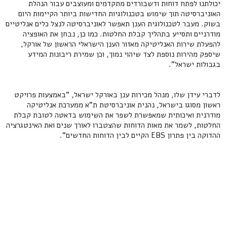
יכולתנו לפתח דוחות ודשבורדים מתקדמים ומעוצבים עבור הנהלת
האוניברסיטה תוך שימוש בטכנולוגיות החדישות ביותר הקיימות היום
בשוק. מעבר לטכנולוגית הענן תאפשר לאוניברסיטה לנצל כלים אנליטיים
מודרניים ותסייע בתהליך קבלת החלטות. כמו כן, נבחן את האופציה
להפעלת שירות האנליטיקה מאזור הענן הישראלי הראשון של אורקל,
שיספק מהירות נוספת לצד שיהוי נמוך, וכן שמירת ריבונות המידע
בגבולות ישראל".
לדברי עידן שלו, מנהל מכירות ענן באורקל ישראל, "באמצעות פרויקט
ראשון מסוגו בישראל, נהנית אוניברסיטת ת"א ממערכת אנליטיקה
מודרנית ואיכותית שמאפשרת לשפר את השימוש בדאטה לטובת קבלת
החלטות, לשמר את מאות הדוחות שהצטברו לאורך שנים ואת האינטגרציה
ההדוקה בין פתרון EBS הקיים לבין הדוחות החדשים".