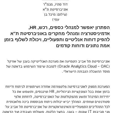
דוד סתיו, מנמ"ר
אוניברסיטת ת"א
(צילום: מיכל בן
עמי)
הפתרון יאפשר למנהלי כספים, רכש, HR,
אדמיניסטרציה ומנהלי מחקרים באוניברסיטת ת"א
להפיק דוחות אנליטיים ותפעוליים, ויכולת לשלוף בזמן
אמת נתונים ודוחות קודמים
אוניברסיטת תל אביב הטמיעה את מערכת האנליטיקה בענן של אורקל
(Oracle Analytics Cloud - OAC) לטובת שיפור השימוש בדאטה של
מוסד ההשכלה הגבוהה הישראלי.
המערכת תספק לאוניברסיטה פלטפורמה אחודה ושיתופית לניתוח ודיווח
בזמן אמת בכל הפונקציות הניהוליות, HR ופיננסים, ותשמש את כל
יחידות המינהל ותשע מהפקולטות של האוניברסיטה, לרווחת אלפי
סטודנטים וצוותים. המהלך יביא יכולות ניתוח מבוססות בינה מלאכותית
לכל התהליכים התפעוליים והאינטראקציות של אוניברסיטת תל אביב על
פני סביבות IT שונות - בענן, בחצר הלקוח, משולחן העבודה ועד הדאטה