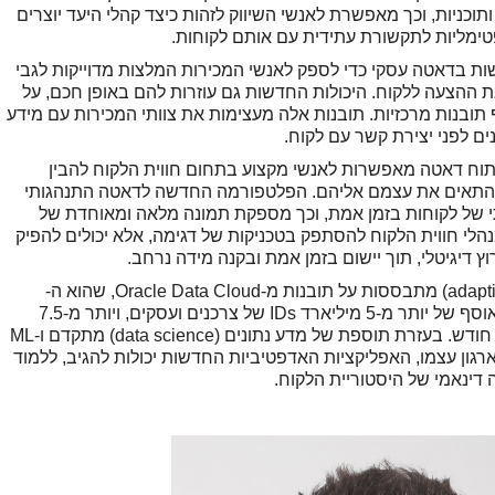
וכניות, וכך מאפשרת לאנשי השיווק לזהות כיצד קהלי היעד יוצרים
פטימליות לתקשורת עתידית עם אותם לקוחות.
ות ה-AI החדשות משתמשות בדאטה עסקי כדי לספק לאנשי המכירות המלצות מדוייקות לגבי
הצעה ללקוח. היכולות החדשות גם עוזרות להם באופן חכם, על
ובנות מרכזיות. תובנות אלה מעצימות את צוותי המכירות עם מידע
ים לפני יצירת קשר עם לקוח.
תוח דאטה מאפשרות לאנשי מקצוע בתחום חווית הלקוח להבין
להתאים את עצמם אליהם. הפלטפורמה החדשה לדאטה התנהגותי
 של לקוחות בזמן אמת, וכך מספקת תמונה מלאה ומאוחדת של
נהלי חווית הלקוח להסתפק בטכניקות של דגימה, אלא יכולים להפיק
ץ דיגיטלי, תוך יישום בזמן אמת ובקנה מידה נרחב.
אפליקציות בינה אדפטיבית (adaptive intelligent apps) מתבססות על תובנות מ-Oracle Data Cloud, שהוא ה-
Marketplace בתחום הדאטה הגדול בעולם, עם אוסף של יותר מ-5 מיליארד IDs של צרכנים ועסקים, ויותר מ-7.5
טריליון יחידות מידע ((data points הנאספות מדי חודש. בעזרת תוספת של מדע נתונים (data science) מתקדם ו-ML
גון עצמו, האפליקציות האדפטיביות החדשות יכולות להגיב, ללמוד
ינאמי של היסטוריית הלקוח.