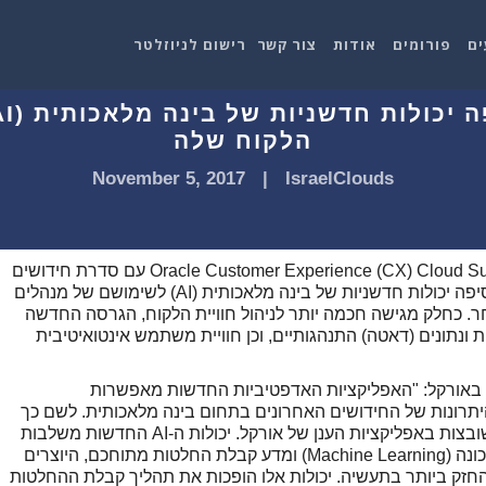
ים
פורומים
אודות
צור קשר
רישום לניוזלטר
הלקוח שלה
November 5, 2017
|
IsraelClouds
אורקל מרחיבה את חבילת חווית הלקוח שלה Oracle Customer Experience (CX) Cloud Suite עם סדרת חידושים
המחברים בין דאטה, חוויות ותובנות. החברה מוסיפה יכולות חדשניות של בינה מלאכותית (AI) לשימושם של מנהלים
ר. כחלק מגישה חכמה יותר לניהול חוויית הלקוח, הגרסה החדשה
ונתונים (דאטה) התנהגותיים, וכן חוויית משתמש אינטואיטיבית
ת באורקל: "האפליקציות האדפטיביות החדשות מאפשרות
תרונות של החידושים האחרונים בתחום בינה מלאכותית. לשם כך
ביטלנו את הצורך בעוד אינטגרציות ויכולות AI משובצות באפליקציות הענן של אורקל. יכולות ה-AI החדשות משלבות
דאטה של צד-ראשון וצד-שלישי יחד עם למידת מכונה (Machine Learning) ומדע קבלת החלטות מתוחכם, היוצרים
ד את תיק האפליקציות העסקיות מבוססות AI החזק ביותר בתעשיה. יכולות אלו הופכות את תהליך קבלת ההחלטות