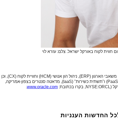
ם חווית לקוח באורקל ישראל. צלם: עזרא לוי
Oracle Cloud מציע חבילות יישומי SaaS לתכנון משאבי הארגון (ERP), ניהול הון אנושי (HCM) וחוויית לקוח (CX), וכן
מסד נתונים הטוב מסוגו - "פלטפורמה כשירות" (PaaS) ו"תשתית כשירות" (IaaS), מדאטה סנטרים בצפון-אמריקה,
תובת:
www.oracle.com
.
כל החדשות הענניות