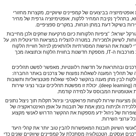
ופטימיזציה בביצועים של קמפיינים שיווקיים, מקצרות מחזורי
מא, בתהליך נקיבת המחיר ללקוח, אופטימיזציה גרפית של מחיר
רות בשיקול דעת במתן הנחות, במקרים ספציפיים.
רקל ישראל: "ציפיות הלקוחות כיום מרקיעות שחקים ולכן מחייבות
ת, לשיווק ולמכירות. במטרה להצליח במציאות הדיגיטלית הזו, על
כדי לשנות את הגישות המסורתיות ולהתאימן לניהול חוויית הלקוח
המודרנית. חבילת ה-CX של אורקל מפחיתה את מורכבות ה-IT, מספקת חדשנות בחווית הלקוח וכתוצאה מכך
כנים ובהתראות על חדשות רלוונטיות, מאפשר לפשט תהליכים
יה של תהליך המענה לשאלות נפוצות של צרכנים באתר החברה:
 פניית הלקוח לבין מתן מענה בהקשר לאלפי שאלות פוטנציאליות ותשובות
הקשורות אליהן על בסיס טכנולוגיות למידה עמוקה (deep learning). יכולת זו מפשטת תהליכים עבור נציגי שירות
ת אוטומטיות המבוסס על למידה קודמת.
יכולות חדשות בתחום האינטרנט של הדברים (IoT) מציעות שירות לקוחות פרואקטיבי וניהול תקלות תוך ניצול נתונים
לכידה ולניתוח בזמן אמת של תובנות על אופן האינטראקציה של
משופרות של ניהול ידע מספקות את ההקשר הדרוש לאנשי מקצוע
כל ערוצי השירות.
-AI החדשות מספקות לאנשי השיווק תובנות המאפשרות להבין טוב יותר את קהלי היעד
ים ועסקים. הטכנולוגיה מסתכלת על קמפיינים שיווקיים שונים כדי