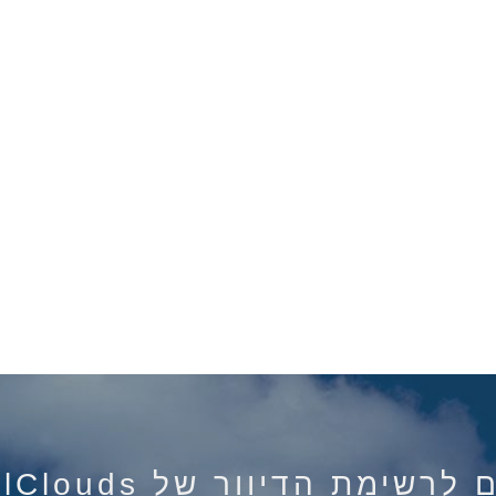
רשימת הדיוור של IsraelClouds