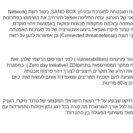
טרנד מיקרו מספקת מזה מספר שנים את פתרונות האבטחה למערכת וביניהן: SAND BOX, ניטור רשת (Network
 על שרתי הדואר של הארגון. עתה החליטה אופאל להרחיב את השימוש בפתרונות
נד מיקרו ולהטמיע את מערכת TippingPoint, המזהה ובולמת מתקפות מכוונות ונוזקות באמצעות זיהוי מוקדם,
חי טרנד מיקרו ואופאל ביצעו אינטגרציה של כל מערכות האבטחה
במטרה לאפשר שיתוף מידע אוטומטי בין כל רכיבי הגנה (Connected threat defense) וכן אפשרות להגן על רשת
ולבסוף TippingPoint מספקת לאופאל חתימות נגד פגיעויות (Vulnerabilities ) לפני הפרסום הרשמי שלהן. זאת
באמצעות שימוש במידע שמגיעה מאחד מתוכניות מחקר המפורסמות בתחוםZero day Initiative) ZDI ). במסגרת
ZDI (Zer) רותמת החברה את הידע של חוקרים חיצוניים לצורך זיהוי פרצות אבטחה
מציעה להם תוכנית תמריצים שמעודדת אותם לעשות זאת. כיום
קט שבוצע על ידי הצוות הישראלי המקצועי של טרנד מיקרו, העניק
 לכל אורך השרשרת מה קורה בכל רגע נתון ויכולות התמודדות עם
מאד משיתוף הפעולה בין החברות".