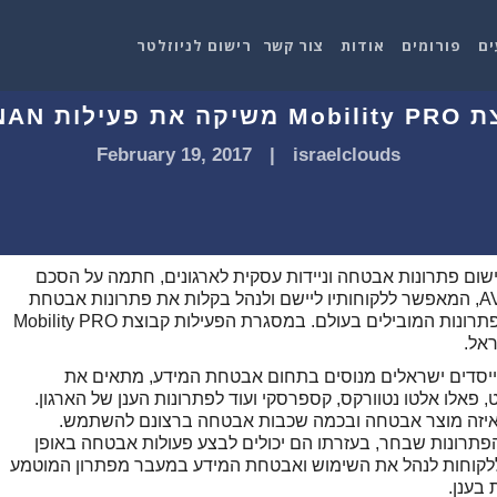
ים
פורומים
אודות
צור קשר
רישום לניוזלטר
February 19, 2017
|
israelclouds
חום שיווק ויישום פתרונות אבטחה וניידות עסקית לארגונים, חתמה על הסכם
שיתוף פעולה עם הסטרטאפ פורץ הדרך AVANAN, המאפשר ללקוחותיו ליישם ולנהל בקלות את פתרונות אבטחת
המידע לתשתיות הענן שברשותם, וזאת ממגוון הפתרונות המובילים בעולם. במסגרת הפעילות קבוצת Mobility PRO
AVAN, שנוסדה ב-2014 על ידי מייסדים ישראלים מנוסים בתחום אבטחת המידע, מתאים את
, פאלו אלטו נטוורקס, קספרסקי ועוד לפתרונות הענן של הארגון.
כולים לקוחות AVANAN לבחור באיזה מוצר אבטחה ובכמה שכבות אבטחה ברצונם להשתמש.
פתרונות שבחר, בעזרתו הם יכולים לבצע פעולות אבטחה באופן
ני. הפתרון של AVANAN מאפשר ללקוחות לנהל את השימוש ואבטחת המידע במעבר מפתרון המוטמע