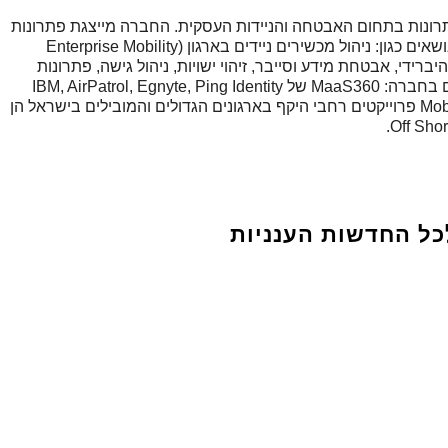
צה ויישום פתרונות בתחום האבטחה והניידות העסקית. החברה מייצגת פתרונות
בינלאומיים ייחודיים ומובילים המספקים מענה לנושאים כגון: ניהול מכשירים ניידים בארגון (Enterprise Mobility
בטח והיברידי, אבטחת מידע וסייבר, זיהוי ישויות, ניהול גישה, פתרונות
נגישות לווב ולמובייל ועוד. בין הפתרונות המיוצגים בחברה: MaaS360 של IBM, AirPatrol, Egnyte, Ping Identity
ואחרים. מלבד ייצוג פתרונות מבצעת Mobility PRO פרוייקטים רחבי היקף בארגונים הגדולים והמובילים בישראל הן
כל החדשות הענניות