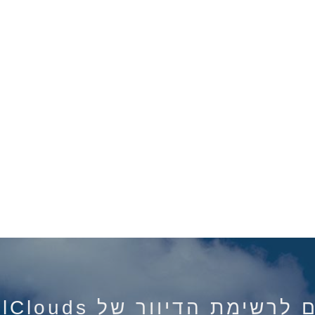
רשימת הדיוור של IsraelClouds