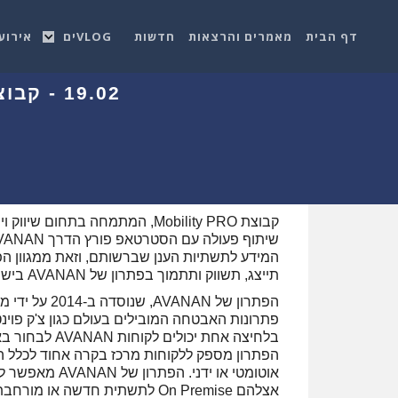
דף הבית
מאמרים והרצאות
חדשות
VLOGים
אירוע
19.02 - קבוצת Mobility PRO משיקה את פעילות AVANAN ישראל
קבוצת Mobility PRO, המתמחה בת
תייצג, תשווק ותתמוך בפתרון של AVANAN בישראל.
הפתרון של AN
פתרונות האבטחה המובילים בעולם כגון צ'ק פוינט
בלחיצה אחת י
הפתרון מספק ללקוחות מרכז בקרה אחוד לכלל ה
אוטומטי או יד
אצלהם On Premise לתשתית חדשה או מורחבת בענן.