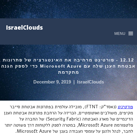
IsraelClouds
MENU
12.12 - פורטינט מרחיבה את האינטגרציה של פתרונות
אבטחת הענן שלה עם Microsoft Azure כדי לספק הגנה
מתקדמת
December 9, 2019
|
IsraelClouds
פורטינט
(נאסד"ק: FTNT), מובילה עולמית בפתרונות אבטחת סייבר
מקיפים, משולבים ואוטומטיים, הכריזה על הרחבת פתרונות אבטחת הענן
הדינמיים של מארג האבטחה (Security Fabric) של החברה על
פלטפורמת Microsoft Azure, במטרה לספק ללקוחות דרך פשוטה יותר
לחבר, לנהל ולהגן על עומסי העבודה בענן של Microsoft Azure.