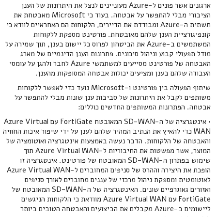
ארגונים אשר פונים ל-Azure מעוניינים לנצל את היתרונות של הענן
הציבורי מבלי להתפשר על אבטחה. בעוד כי Microsoft מאבטחת את
תשתית ה-Azure ומבודדת את הדיירים, הלקוחות הם האחראיים לוודא כי
קונפיגורציית הענן שלהם מאובטחת. פורטינט מספקת ללקוחות
המשתמשים ב-Azure את הביטחון לפרוס כל יישום בענן, תוך שמירה על
מודל תפעולי קבוע וניהול סיכונים. פתרונות הענן הדינמיים של מארג
האבטחה של פורטינט מסייעים למשתמשי Azure לחבר ולהגן על עומסי
העבודה שלהם בענן ומציעים יכולות אבטחה המסופקות מהענן.
שיתוף הפעולה בין פורטינט ו-Microsoft נועד כדי לאפשר ללקוחות
משותפים לקבל את היתרונות של סביבות ענן שונות מבלי להתפשר על
אבטחה. הפתרונות המשותפים החדשים כוללים:
• אינטגרציה של ה-SD-WAN המאובטח FortiGate עם Azure Virtual
WAN כדי להאיץ את הנתיב המהיר שלהם לענן על ידי שיפור איכות החוויה
והאבטחה של הלקוחות. הדבר נעשה באמצעות אינטגרציה ואוטומציה של
המוצר, אשר מפשטות את החיבוריות ל-Azure Virtual WAN תוך
שימוש בפתרון ה-SD-WAN המאובטח של פורטינט. אינטגרציה זו
הופכת את היצירה וההרס של סניפים המחוברים ל-Azure Virtual WAN
לאוטומטית ומספקת ניהול מרכזי של עננים מחוברים לאורך סניפים
ואזורים גאוגרפיים שונים. האינטגרציה של ה-SD-WAN המאובטח של
FortiGate עם Azure Virtual WAN מוודאת כי הלקוחות הניגשים
ליישומים ב-Azure מקבלים את הביצועים והאבטחה הטובים ביותר