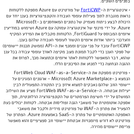
בסניפים השונים.
• אינטגרציית ה-
FortiCWP
של פורטינט עם Azure מספקת ללקוחות
נראות מוגברת לתוך פעילות עומסי העבודה והקונפיגורציות בענן יחד עם
היכולת לבצע ניתוח מעמיק של נתונים המאוחסנים ב-Microsoft
Azure. על ידי מינוף של אינטגרציה עמוקה עם Azure ושימוש במודיעין
איומים המבוסס על FortiGuard, הלקוחות מקבלים את המידע המקיף
והעדכני ביותר אודות איומים הקשור לעומסי העבודה שלהם בענן.
FortiCWP עובד על פני עננים וממנף את ה-API (ממשק תכנות יישומים)
של ספקי הענן כדי לקבל תמונת מצב מקיפה לאורך עומסי עבודה בכל ענן
שהוא, דבר המאפשר ללקוחות לאתר איומים וכתוצאה מכך, לפרוס את
ההגנה הנחוצה כדי למנוע את הסיכונים הללו.
• פורטינט מספקת את ה-FortiWeb Cloud WAF-as-a-Service
הנמצא ב-Microsoft Azure Marketplace – ארגונים המגינים על
יישומי הווב שלהם נאבקים למצוא איזון בין התקורה התפעולית לבין
יעילות אבטחה. ה-FortiWeb WAF-as-a-Service מציע את השילוב
המושלם על ידי חשיפת הפרמטרים של הקונפיגורציה הרלוונטית, תוך
אספקה אוטומטית של משאבי הגנה ופוליסות אבטחה. לקוחות יכולים כעת
להפעיל את פתרון ה-WAF של פורטינט מידית ולקבל את משאבי
האספקה האוטומטיים של פתרון ה-SaaS באמצעות Azure. הפתרון של
פורטינט לא דורש מיומנויות אבטחת יישומי ווב ספציפיים והוא מאפשר
פריסת יישומים מהירה.