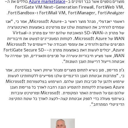
מוצרים נוספים אשר כבר זמינים ב-
Azure marketplace
כוללים את ה-
FortiGate VM Next-Generation Firewall, FortiWeb VM,
FortiMail VM, FortiManager, FortiAnalyzer ו-FortiSandbox.
ראשמי יאנדפלי, מנהל מוצר ראשי ב-Microsoft Azure, אמר כי, "אנו
שמחים להרחיב את השותפות שלנו עם פורטינט באמצעות האינטגרציה
של פתרון ה-SD-WAN המאובטח שלהם יחד עם פתרון ה-Virtual
WAN של Microsoft Azure. לקוחות המעוניינים לפשט את חיבוריות
הסניפים שלהם ולהרחיב את עומסי העבודה של יישומים על Microsoft
Azure, יכולים לעשות זאת באמצעות פתרון ה-FortiGate Secure SD-
WAN, אשר מציע חיבוריות עשירה של סניפים ותאגידים, תוך שמירה על
אבטחה וייעול דרישות הענן השונות".
ג'ון מדיסון, סגן נשיא לתחום מוצרים ומנהל שיווק ראשי בפורטינט, אמר
כי, "פתרונות אבטחת הענן הדינמיים שלנו מסייעים ללקוחותינו לעשות
שימוש ולהגן על סביבות הענן שלהם. השימוש בפלטפורמת Microsoft
Azure מאפשרת ללקוחות להטמיע הגנה רחבה לאורך כל פריסות הענן
שלהם וגם על תשתית האתר המקומית. Microsoft ופורטינט עובדות
בשיתוף פעולה כדי לספק אבטחת קצה-לקצה לאורך כל שטח התקיפה
הדיגיטלי המתרחב".