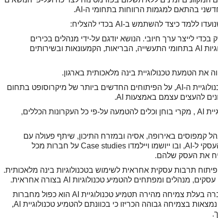
חדשני בהתאם למגמות הרווחות בתחומי ה-AI.
ד כיצד להשתמש ב-AI בכדי להצליח:
יה – כיצד מטמיעים טכנולוגיית AI בעסק בכדי לייצר ערך חיובי. הנושא יודגם על-ידי מנהלים בכירים
במיקרוסופט ובתעשיה שהטמיעו בהצלחה טכנולוגיות AI בתחומי התעשייה, הבריאות, הקמעונאות ובשירותים
ה את הטמעת טכנולוגיית בינה מלאכותית בארגון.
• טכנולוגיה – מבט-על בנושא הרעיון שמאחורי טכנולוגיית ה-AI, על הפיתוחים החדשים ביותר של מיקרוסופט בתחום
נים להעצים עצמם באמצעות AI.
• אחריות – קווים מנחים לשימוש אחראי בטכנולוגיית AI , מקרי בוחן וכלים להטמעה על-פי כל העקרונות הכללים,
ר המוביל למנהל עסקים, INSEAD המנהל קמפוסים באירופה, אסיה ובמזרח התיכון, שיתף פעולה עם
מיקרוסופט בבניית מודל אסטרטגי לבית הספר העסקי ל-AI, ובו ייושמו ויילמדו Case studies על חברות מכל
סף שיילמד בבית הספר העסקי ל-AI הוא פיתוח תרבות עסקית אחראית לשימוש בטכנולוגיות בינה מלאכותית.
על-פי סקר שוק שביצעה מיקרוסופט, הסיכוי שחברה בעלת צמיחה מהירה תטמיע טכנולוגיית AI הוא כפול מחברות
בעלות שיעור צמיחה נמוך. כחצי מהחברות אשר נמצאות בצמיחה גבוהה הכריזו כי בכוונתם להטמיע טכנולוגיית AI,
.