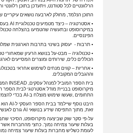
הרלוונטיים לכל סטודנט, ויתעדכן בתוכן רלוונטי ו
התוכן הנלמד, מחולק לארבעה נושאים עיקריים שנועדו ללמ
• אסטרטג
הפיננסיים.
• תרבות - יעסוק בשינוי בתרבות הארגונית שמלוו
הכוללים כלים, שירותים ומוצרים המסייעים לארגו
וההגבלים המקובלים.
בית הספ
התחומים ,שעשו שימוש מוצלח ב-AI בכדי להצמיח את העסק שלהם.
היבט נו
זאת, מתוך התפיסה שידע בנושאי AI גורם לאנשי עסקים, מנהלים ומפתחים להטמיע טכנולוגיות AI בצורה אחראית.
לעומת כשליש מחברות בעלות שיעור צמיחה נמוך