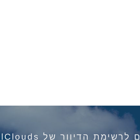
רשימת הדיוור של IsraelClouds