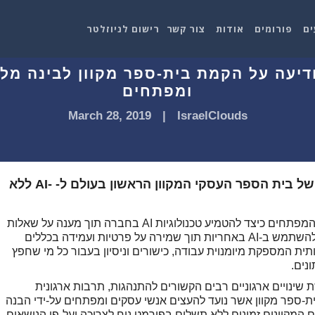
ים
פורומים
אודות
צור קשר
רישום לניוזלטר
פט הודיעה על הקמת בית-ספר מקוון לבינה 
ומפתחים
March 28, 2019
|
IsraelClouds
מיקרוסופט העולמית מודיעה על השקתו של בית הספר העסקי המקוון הראשון בעולם ל- -AI ללא
בבית הספר העסקי ללימודי AI, ילמדו המנהלים והמפתחים כיצד להטמיע טכנולוגיות AI בחברה תוך מענה על שאלות
כמו היכן להתחיל את הטמעת הטכנולוגיה? כיצד להשתמש ב-AI באחריות תוך שמירה על פרטיות ועמידה בכללים
ת המספקת מיומנוית עבודה, כישורים וניסיון בעבור כל מי שחפץ
נים.
ולוגיה, דורשת שינויים ארגוניים רבים הקשורים להתנהגות, תרבות ארגונית
Microsoft AI Business Schoo הוא בית-ספר מקוון אשר נועד להעצים אנשי עסקים ומפתחים על-ידי הבנה
ב העסקי. הקורסים המקוונים זמינים ללא תשלום בפורמט נוח לצריכה ועל-פי הנושאים