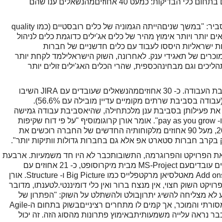
כדיהתהליך. המעבר למתודולוגיה אג'ילית ניכר גם בתחום כלי הבדיקות: כמעט 40 אחוזיםמהנשאלים ענו שהם
אורן קרוג, מנהל הפעילות במטריקס DevOps מסביר: "במשך שניםהייתה הגמוניה של כלים רובסטיים (כמו quality
נות רואים יותר ויותר אימוץ מהיר של כלים אג'ילים כדוגמת כלים לניהול
 ישראליות היססו לעבוד עם כלים חדשניים של חברות
וכרים של תאגידי ענק. לאחרונה, השוק הישראלילמד לקחת יותר
ליכים וגם מבחינהכספית, שהרי הכלים האג'ילים זולים יותר
עוד נתון מעניין ניתן למצוא בתוצאות לשאלת סביבת העבודה. כ- 30 אחוזיםמהנשאלים שעובדים עם JIRA השיבו
שהם עובדים בסביבתענן ונתון זה צומח במהרה (עבודה בסביבת שרתים מקומיים עדיין מובילה עם 56.6%).
 את פעילותן בסביבת ענן מלכתחילה, שהיאסביבת עבודה גמישה
יותר ומשתלמת יותר, מה שנקרא pay as yougo ו- pay as you grow". אומר אורן קרוגומוסיף "על פי דוח שקיפות
עדכני (Q3/2019) של חברת אטלסיאן בשנת-2019, מעל 90 אחוזים מלקוחותיה החדשים של החברה רוכשים את
 בקרב חברות סטארט אפ אלא גם בחברות גדולות וותיקות יותר".
 הפרויקט והפרוגרמה, התשובותכבר לא היו חד משמעיות. ארבעת
הכלים הבולטים על פי תוצאות הסקר: כ- 24 אחוזים עובדיםעם MS-Project מבית מיקרוסופט, כ- 21 אחוזים עם
Portfolio for Jira ועוד כ- 30 אחוזים עובדים עם Add ons מאטלסיאן מרקטפלייס כמו Big Picture ו- Structure. אורן
יקט השוק חצוי, אין מנצח ברור ואין כלי דומיננטי.לטענתו, מדובר
לא מצליחה להשיג יתרוןבולט ולהשתלט על השוק: "הפתרון של
מיקרוסופט (MSProject) הוא לכאורה הפתרון המסורתי והמוכר, אך קמים לו מתחרים רצינייםבשוק בתחום ה-Agile
שבשנה הבאה כבר נראה עלייה משמעותיתבאימוץ פתרונות מהסוג הזה. זה יכול