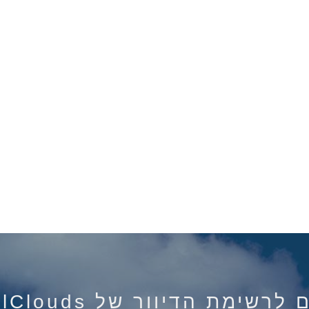
רשימת הדיוור של IsraelClouds