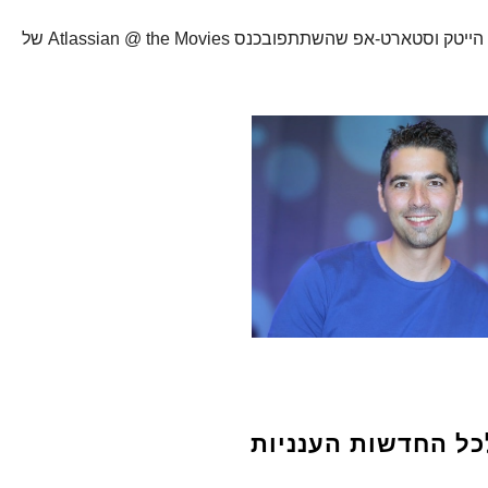
הסקר נערך בקרב 400 עובדים ועובדות בחברות הייטק וסטארט-אפ שהשתתפובכנס Atlassian @ the Movies של
כל החדשות הענניות