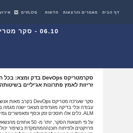
דף הבית
מאמרים והרצאות
חדשות
VLOGים
אירוע
06.10 - סקר מטריקס DevOps: אלו הם המתודולוגיות וכלי הפיתוח המועדפים
סקרמטריקס DevOps בדק 
זריזות לאמץ פתרונות אג'יליים בשיטות
סקר שערכה מטריקס vOps
ALM. כלים אלו חוסכים זמן וכסף ומאפשרים גמישות רבה יותר בכל הנוגעלניהול צוותים ותהליכים.
פרויקטים ולפיתוח תוכנההמתמקדת בשיפור יכולת