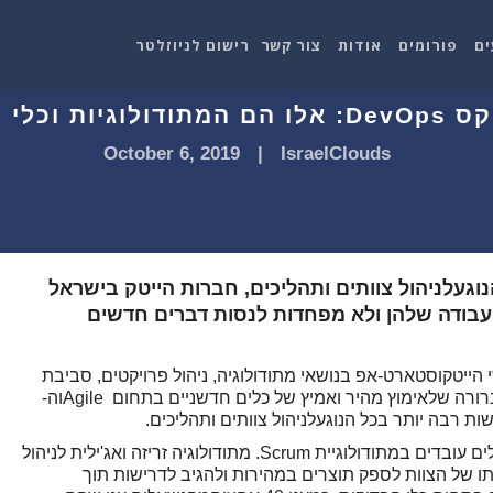
ים
פורומים
אודות
צור קשר
רישום לניוזלטר
October 6, 2019
|
IsraelClouds
ומצא: בכל הנוגעלניהול צוותים ותהליכים, חברות הייטק בישראל
העבודה שלהן ולא מפחדות לנסות דברים חדשים
De בקרב מאות אנשי הייטקוסטארט-אפ בנושאי מתודולוגיה, ניהול פרויקטים, סביבת
עבודה וכלי בדיקה מועדפים מצאכי ישנה מגמה ברורה שלאימוץ מהיר ואמיץ של כלים חדשניים בתחום Agileוה-
על פי תוצאות הסקר, יותר מ- 50 אחוזים מהנשאלים עובדים במתודולוגיית Scrum. מתודולוגיה זריזה ואג'ילית לניהול
ו של הצוות לספק תוצרים במהירות ולהגיב לדרישות תוך