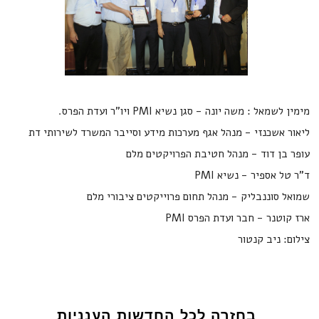
מימין לשמאל : משה יונה - סגן נשיא PMI ויו"ר ועדת הפרס.
ליאור אשכנזי - מנהל אגף מערכות מידע וסייבר המשרד לשירותי דת
עופר בן דוד - מנהל חטיבת הפרויקטים מלם
ד"ר טל אספיר - נשיא PMI
שמואל סוננבליק - מנהל תחום פרוייקטים ציבורי מלם
ארז קוטנר - חבר ועדת הפרס PMI
צילום: ניב קנטור
בחזרה לכל החדשות הענניות