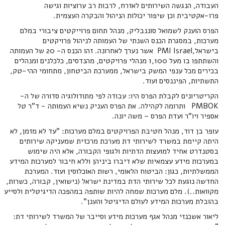
העבודה, הנגשה השירותים לאזרח, לרבות רב ערוציות וגישה
פרו-אקטיבית וכן שיפור יכולות הניהול והבקרה העצמית.
הפרס הוענק לשמואל סוננבליק, מנהל תחום פרוייקטים ציבורי במלם
מערכות, במסגרת הכנס השנתי של העמותה לניהול פרויקטים
בישראל,PMI Israel אשר נערך לאחרונה. זהו הכנס ה- 20 של העמותה
והשתתפו בו מעל 1,100 מנהלי פרויקטים, מהנדסים, כלכלנים ומנהלים
בכירים מכל ענפי המשק בישראל, ממערכת הביטחון, מתחומי ההי-טק,
התשתיות, הפיננסים ועוד.
הקריטריונים לקבלת הפרס היו: עבודה לפי מתודולוגיה סדורה של ה-
PMBOK ותרומה לקהילה. את הפרס העניק נשיא העמותה - ד"ר טל
אספיר ויו"ר ועדת הפרס – משה יונה.
עופר בן דוד, מנהל חטיבת הפרויקטים במלם מערכות: "עד לא מזמן, לא
היתה קיימת במשרד לשירותי דת מערכת מרכזית שמעניקה שירותים
בסטנדרט אחיד למועצות הדתיות ולגופי הקבורה, אלא היה שימוש
במערכות מידע עצמאיות שלא דיברו ביניהן וללא חיבור למערכות המידע
הממשלתיות, כגון: הביטוח הלאומי, רשות האוכלוסין ועוד. המערכת
החדשה נוגעת לכל שירותי הדת במדינת ישראל (נישואין, קבורה, כשרות,
מקוואות..). מלם מערכות שמחה להיות שותפה במהפכה הדיגיטלית ולסייע
בהובלת מערכות המידע לעולם הדיגיטל והענן".
ליאור אשכנזי מנהל אגף מערכות מידע וסייבר של המשרד לשירותי דת: