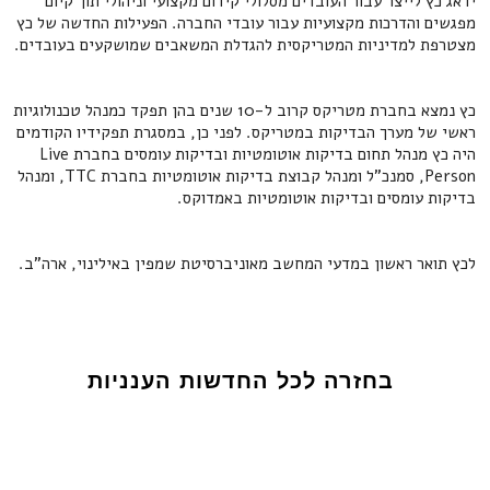
ידאג כץ לייצר עבור העובדים מסלולי קידום מקצועי וניהולי תוך קיום
מפגשים והדרכות מקצועיות עבור עובדי החברה. הפעילות החדשה של כץ
מצטרפת למדיניות המטריקסית להגדלת המשאבים שמושקעים בעובדים.
כץ נמצא בחברת מטריקס קרוב ל-10 שנים בהן תפקד כמנהל טכנולוגיות
ראשי של מערך הבדיקות במטריקס. לפני כן, במסגרת תפקידיו הקודמים
היה כץ מנהל תחום בדיקות אוטומטיות ובדיקות עומסים בחברת Live
Person, סמנכ"ל ומנהל קבוצת בדיקות אוטומטיות בחברת TTC, ומנהל
בדיקות עומסים ובדיקות אוטומטיות באמדוקס.
לכץ תואר ראשון במדעי המחשב מאוניברסיטת שמפין באילינוי, ארה"ב.
בחזרה לכל החדשות הענניות