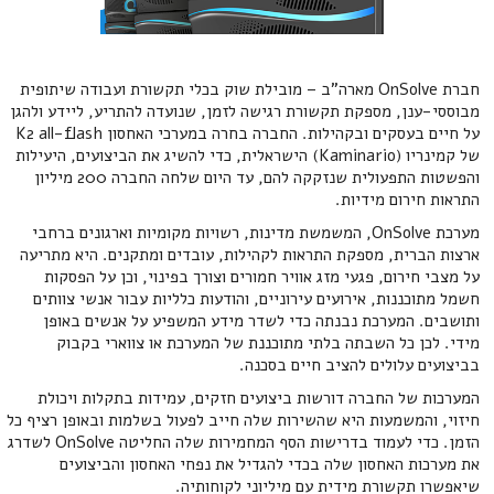
חברת OnSolve מארה"ב – מובילת שוק בכלי תקשורת ועבודה שיתופית
מבוססי-ענן, מספקת תקשורת רגישה לזמן, שנועדה להתריע, ליידע ולהגן
על חיים בעסקים ובקהילות. החברה בחרה במערכי האחסון K2 all-flash
של קמינריו (Kaminario) הישראלית, כדי להשיג את הביצועים, היעילות
והפשטות התפעולית שנזקקה להם, עד היום שלחה החברה 200 מיליון
התראות חירום מידיות.
מערכת OnSolve, המשמשת מדינות, רשויות מקומיות וארגונים ברחבי
ארצות הברית, מספקת התראות לקהילות, עובדים ומתקנים. היא מתריעה
על מצבי חירום, פגעי מזג אוויר חמורים וצורך בפינוי, וכן על הפסקות
חשמל מתוכננות, אירועים עירוניים, והודעות כלליות עבור אנשי צוותים
ותושבים. המערכת נבנתה כדי לשדר מידע המשפיע על אנשים באופן
מידי. לכן כל השבתה בלתי מתוכננת של המערכת או צווארי בקבוק
בביצועים עלולים להציב חיים בסכנה.
המערכות של החברה דורשות ביצועים חזקים, עמידות בתקלות ויכולת
חיזוי, והמשמעות היא שהשירות שלה חייב לפעול בשלמות ובאופן רציף כל
הזמן. כדי לעמוד בדרישות הסף המחמירות שלה החליטה OnSolve לשדרג
את מערכות האחסון שלה בכדי להגדיל את נפחי האחסון והביצועים
שיאפשרו תקשורת מידית עם מיליוני לקוחותיה.