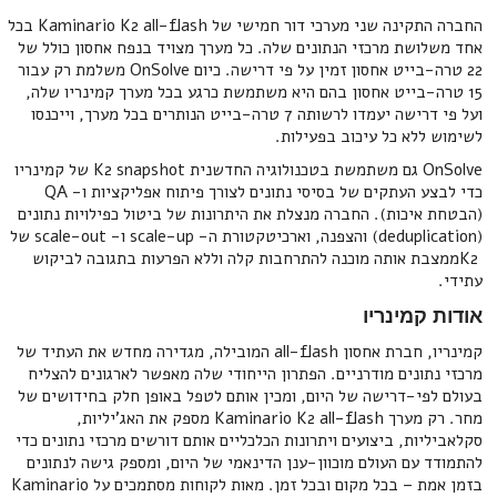
החברה התקינה שני מערכי דור חמישי של Kaminario K2 all-flash בכל
אחד משלושת מרכזי הנתונים שלה. כל מערך מצויד בנפח אחסון כולל של
22 טרה-בייט אחסון זמין על פי דרישה. כיום OnSolve משלמת רק עבור
15 טרה-בייט אחסון בהם היא משתמשת כרגע בכל מערך קמינריו שלה,
ועל פי דרישה יעמדו לרשותה 7 טרה-בייט הנותרים בכל מערך, וייכנסו
לשימוש ללא כל עיכוב בפעילות.
OnSolve גם משתמשת בטכנולוגיה החדשנית K2 snapshot של קמינריו
כדי לבצע העתקים של בסיסי נתונים לצורך פיתוח אפליקציות ו- QA
(הבטחת איכות). החברה מנצלת את היתרונות של ביטול כפילויות נתונים
(deduplication) והצפנה, וארכיטקטורת ה- scale-up ו- scale-out של
K2ממצבת אותה מוכנה להתרחבות קלה וללא הפרעות בתגובה לביקוש
עתידי.
אודות קמינריו
קמינריו, חברת אחסון all-flash המובילה, מגדירה מחדש את העתיד של
מרכזי נתונים מודרניים. הפתרון הייחודי שלה מאפשר לארגונים להצליח
בעולם לפי-דרישה של היום, ומכין אותם לטפל באופן חלק בחידושים של
מחר. רק מערך Kaminario K2 all-flash מספק את האג'יליות,
סקלאביליות, ביצועים ויתרונות הכלכליים אותם דורשים מרכזי נתונים כדי
להתמודד עם העולם מוכוון-ענן הדינאמי של היום, ומספק גישה לנתונים
בזמן אמת – בכל מקום ובכל זמן. מאות לקוחות מסתמכים על Kaminario