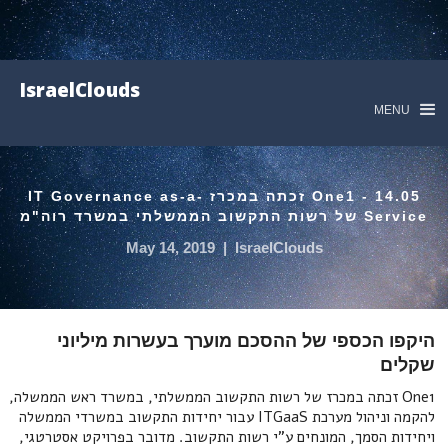
IsraelClouds
MENU
14.05 - One1 זכתה במכרז IT Governance as-a-
Service של רשות התקשוב הממשלתי במשרד רוה"מ
May 14, 2019
|
IsraelClouds
היקפו הכספי של ההסכם מוערך בעשרות מיליוני
שקלים
One1 זכתה במכרז של רשות התקשוב הממשלתי, במשרד ראש הממשלה,
להקמה וניהול מערכת ITGaaS עבור יחידות התקשוב במשרדי הממשלה
ויחידות הסמך, המונחים ע"י רשות התקשוב. מדובר בפרויקט אסטרטגי,