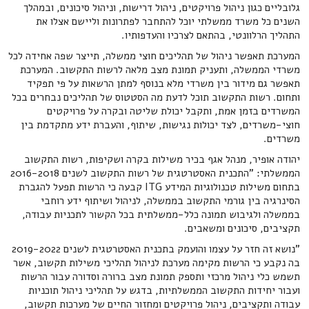
גלובליים כגון ניהול פרויקטים, ניהול דרישות, וניהול סיכונים, ובמהלך
השנים כל משרד ממשלתי יוכל להתחבר לפתרונות וליישם אצלו את
התהליך הרלוונטי, בהתאם לצרכיו והעדפותיו.
המערכת תאפשר ניהול של תהליכים חוצי ממשלה, תייצר שפה אחידה לכל
משרדי הממשלה, ותעניק תמונת מצב מלאה לרשות התקשוב. המערכת
תאפשר גם מידור בין משרדי מלא בנוסף למתן הרשאות על פי תפקיד
ותחום. רשות התקשוב תוכל לדעת מה הסטטוס של תהליכים נבחרים בכל
המשרדים בזמן אמת, ותקבל יכולת שליטה ובקרה על פרויקטים
חוצי-משרדים, לצד יכולות נגישות, שיתוף, והעברת ידע מתקדמת בין
משרדים.
יהודה אופיר, מנהל אגף בכיר משילות בקרה ושקיפות, רשות התקשוב
הממשלתי: "התכנית האסטרטגית של רשות התקשוב לשנים 2016-2018
בתחום משילות טכנולוגיות המידע ITG קבעה כי הרשות תפעל להגברת
הסינרגיה בין גורמי התקשוב בממשלה, לניהול ושיתוף ידע רוחבי
בממשלה ולגיבוש תמונה כלל-ממשלתית בכל הקשור לתכניות עבודה,
תקציבים, סיכונים ומשאבים.
"נושא זה חזר על עצמו והועמק בתכנית האסטרטגית לשנים 2019-2022
בה נקבע כי הרשות מקימה מערכת לניהול תהליכי משילות תקשוב, אשר
תשמש כלי ניהול מרכזי ותספק תמונת מצב ברורה וסדורה עבור הרשות
ועבור יחידות התקשוב הממשלתיות, בדגש על תהליכי ניהול תוכניות
עבודה ותקציבים, ניהול פרויקטים ומחזור החיים של מערכות תקשוב,