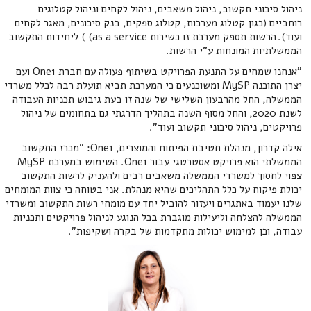
ניהול סיכוני תקשוב, ניהול משאבים, ניהול לקחים וניהול קטלוגים
רוחביים (כגון קטלוג מערכות, קטלוג ספקים, בנק סיכונים, מאגר לקחים
ועוד). הרשות תספק מערכת זו כשירות as a service) ) ליחידות התקשוב
הממשלתיות המונחות ע"י הרשות.
"אנחנו שמחים על התנעת הפרויקט בשיתוף פעולה עם חברת One1 ועם
יצרן התוכנה MySP ומשוכנעים כי המערכת תביא תועלת רבה לכלל משרדי
הממשלה, החל מהרבעון השלישי של שנה זו בעת גיבוש תכניות העבודה
לשנת 2020, והחל מסוף השנה בתהליך הדרגתי גם בתחומים של ניהול
פרויקטים, ניהול סיכוני תקשוב ועוד".
אילה קדרון, מנהלת חטיבת הפיתוח והמוצרים, One1: "מכרז התקשוב
הממשלתי הוא פרויקט אסטרטגי עבור One1. השימוש במערכת MySP
צפוי לחסוך למשרדי הממשלה משאבים רבים ולהעניק לרשות התקשוב
יכולת פיקוח על כלל התהליכים שהיא מנהלת. אני בטוחה כי צוות המומחים
שלנו יעמוד באתגרים ויעזור להוביל יחד עם מומחי רשות התקשוב ומשרדי
הממשלה להצלחה וליעילות מוגברת בכל הנוגע לניהול פרויקטים ותכניות
עבודה, וכן למימוש יכולות מתקדמות של בקרה ושקיפות".