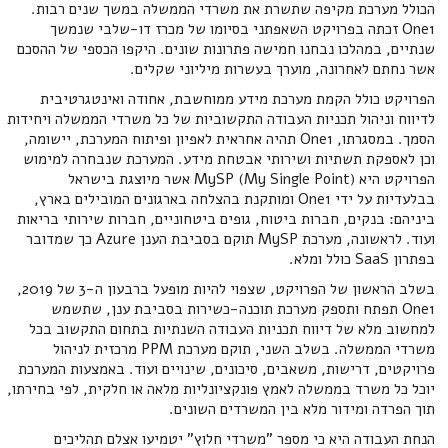
הכולל מערכת מקיפה שתשרת את משרדי הממשלה במשך שנים רבות.
One1 זכתה בפרויקט השאפתני בסיומו של מכרז דו-שלבי שנמשך
שנתיים, במהלכו נבחנו חמישה פתרונות שונים. היקפו הכספי של ההסכם
אשר נחתם לאחרונה, מוערך בעשרות מיליוני שקלים.
הפרויקט כולל הקמת מערכת מידע ממוחשבת, אחודה ואינטגרטיבית
לדיווח וניהול תכניות העבודה התקשוביות של כל משרדי הממשלה ויחידות
הסמך. במסגרתו, One1 תהיה אחראית לאפיון ופיתוח המערכת, יישומה,
וכן לאספקת תשתיות ושירותי אבטחת מידע. המערכת שנבחרה למימוש
הפרויקט היא MySP (My Single Point) אשר מיוצגת בישראל
בבלעדיות על ידי One1 ומותקנת בהצלחה בארגונים המובילים בארץ,
ביניהם: בנקים, חברות ביטוח, גופים ביטחוניים, חברות שירותי בריאות
ועוד. לראשונה, מערכת MySP תוקם בסביבת הענן Azure כך שמדובר
בפתרון SaaS כולל ומלא.
בשלב הראשון של הפרויקט, שצפוי להיות מופעל ברבעון ה-3 של 2019,
One1 תפתח ותספק מערכת תוכנה-כשירות בסביבת ענן, שתשמש
למחשוב מלא של דיווח תכניות העבודה השנתיות בתחום התקשוב בכל
משרדי הממשלה. בשלב השני, תוקם מערכת PPM מרכזית לניהול
פרויקטים, דרישות, משאבים, סיכונים, שינויים ועוד. באמצעות המערכת
יוכל כל משרד בממשלה לאמץ פונקציונליות מלאה או חלקית, לפי בחירתו,
תוך הפרדה ומידור מלא בין המשרדים השונים.
הנחת העבודה היא כי מספר "משרדי חלוץ" יטמיעו אצלם תהליכים