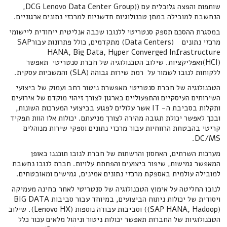
שותפות והפצה גלובלית עם ((DCG Lenovo Data Center Group,
הנחשבת למובילה במתן טכנולוגיות חדשניות למרכזי נתונים ארגוניים.
במסגרת ההסכם תספק סנטריטי ללנובו שכבה אנליטית ייחודית ליישומי
מרכזי נתונים (Data Centers) מתקדמים, כולל פתרונות עבורSAP
HANA, Big Data, Hyper Converged Infrastructure
(HCI)ואפליקציות. שילוב הטכנולוגיה של חברת סנטריטי תאפשר
ללקוחות לנובו לשמור על רמת שירות גבוהה (SLA) והמשכיות עסקית.
הטכנולוגיה של חברת סנטריטי מאפשרת ניטור רחב ועמוק של ביצועי
השירותים העיסקיים והתפעוליים בארגון לצורך זיהוי מוקדם של אירועים
ותקלות בסביבת ה- IT אשר עלולים לפגוע בביצועי המערכות השונות,
ובכך לאפשר יכולת תגובה מהירה לצורך מניעתם. יכולות אלו הוות תפקיד
קריטי בהבטחת הרווחיות עבור מרכזי נתונים וספקי שירות מנוהלים
DC/MS.
מערכות השרתים, האחסון והרשתות של חברת לנובו תוכננו באופן
המאפשר גמישות, שיפור ביצועים והפחתת עלויות. חברת לנובו נחשבת
למובילה עולמית באספקת מרכזי נתונים אמינים, גמישים ומאובטחים.
לנובו החליטה על אימוץ הטכנולוגיה של סנטריטי לאחר בחינה מעמיקה
ויסודית של יכולות ניתוח הביצועים, במיוחד עבור סביבות BIG DATA
(SAP HANA, Hadoop)) וסביבות עבודה נוספות (Lenovo HX). שילוב
הטכנולוגיות של החברות תאפשר יכולות ניטור וניהול מלאים עכור כלל