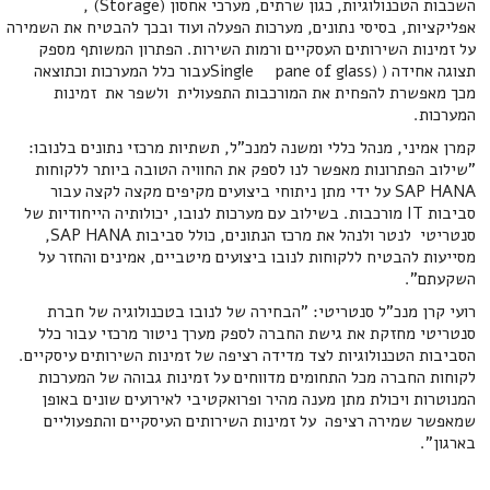
השכבות הטכנולוגיות, כגון שרתים, מערכי אחסון (Storage) ,
אפליקציות, בסיסי נתונים, מערכות הפעלה ועוד ובכך להבטיח את השמירה
על זמינות השירותים העסקיים ורמות השירות. הפתרון המשותף מספק
תצוגה אחידה ( (Single pane of glassעבור כלל המערכות וכתוצאה
מכך מאפשרת להפחית את המורכבות התפעולית ולשפר את זמינות
המערכות.
קמרן אמיני, מנהל כללי ומשנה למנכ"ל, תשתיות מרכזי נתונים בלנובו:
"שילוב הפתרונות מאפשר לנו לספק את החוויה הטובה ביותר ללקוחות
SAP HANA על ידי מתן ניתוחי ביצועים מקיפים מקצה לקצה עבור
סביבות IT מורכבות. בשילוב עם מערכות לנובו, יכולותיה הייחודיות של
סנטריטי לנטר ולנהל את מרכז הנתונים, כולל סביבות SAP HANA,
מסייעות להבטיח ללקוחות לנובו ביצועים מיטביים, אמינים והחזר על
השקעתם".
רועי קרן מנכ"ל סנטריטי: "הבחירה של לנובו בטכנולוגיה של חברת
סנטריטי מחזקת את גישת החברה לספק מערך ניטור מרכזי עבור כלל
הסביבות הטכנולוגיות לצד מדידה רציפה של זמינות השירותים עיסקיים.
לקוחות החברה מכל התחומים מדווחים על זמינות גבוהה של המערכות
המנוטרות ויכולת מתן מענה מהיר ופרואקטיבי לאירועים שונים באופן
שמאפשר שמירה רציפה על זמינות השירותים העיסקיים והתפעוליים
בארגון".