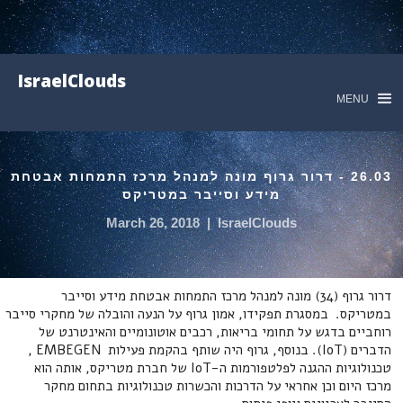
IsraelClouds
MENU
26.03 - דרור גרוף מונה למנהל מרכז התמחות אבטחת
מידע וסייבר במטריקס
March 26, 2018
|
IsraelClouds
דרור גרוף (34) מונה למנהל מרכז התמחות אבטחת מידע וסייבר
במטריקס. במסגרת תפקידו, אמון גרוף על הנעה והובלה של מחקרי סייבר
רוחביים בדגש על תחומי בריאות, רכבים אוטונומיים והאינטרנט של
הדברים (IoT). בנוסף, גרוף היה שותף בהקמת פעילות EMBEGEN ,
טכנולוגיות ההגנה לפלטפורמות ה-IoT של חברת מטריקס, אותה הוא
מרכז היום וכן אחראי על הדרכות והכשרות טכנולוגיות בתחום מחקר