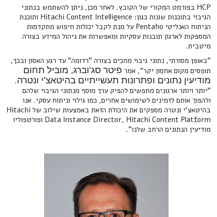
HCP בפורמט המקורי של הקובץ. לאחר מכן, ניתן להשתמש בנתוני
הגיבוי בתוכנות שונות כגון: Hitachi Content Intelligence ותוכנת
הניתוח האנליטי Pentaho על מנת לקבל יכולות חיפוש מתקדמות
המספקות לארגון תובנות עסקיות ומאפשרות את ניהול המידע בצורה
מיטבית.
"באופן מסורתי, נתוני גיבוי מחכים בצורה "רדומה" עד רגע האסון ובכך,
פיטר סג'וברג, מוביל תחום
תופסים מקום אחסון יקר", אמר
מודיעין נתונים ופתרונות תעשייתיים בהיטאצ'י ונטרה
.
"יותר ויותר ארגונים מחפשים להפיק ערך מוסף מנתוני הגיבוי שלהם
ולהפוך אותם לזמינים לשימושים אחרים, כמו גילוי וניתוח עסקי. אנו
בהיטאצ'י ונטרה מספקים את היכולת הזאת באמצעות שילוב של Hitachi
Data Instance Director, Hitachi Content Platform ופורטפוליו
מודיעין הנתונים הרחב שלנו".