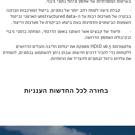
בשיטות המסורתיות של אחסון וניהול נתוני גיבוי.
· קבלת גישה לטווח רחב יותר של נתונים, ביטול המורכבות הכרוכה
בבקרה של מערכות רבות על ה-unstructured data הארגוני וביטול
השפעות הביצועים והזמינות בעת ביצוע הביקורת על מערכות הייצור.
· תיעוד של קבצים אשר השתנו באופן הדרגתי, הפחתה בזמני גיבוי
ובקיבולת האחסון הדרושה.
פלטפורמת HDID v6.5 מספקת את יכולות הליבה והכלים הדרושים
ללקוחות כדי להכיר דרכים חדשות שבהן ניתן להשתמש בנתונים, להפחית
את עלויות ניהול הנתונים ולהגדיל את הרווחיות.
בחזרה לכל החדשות הענניות