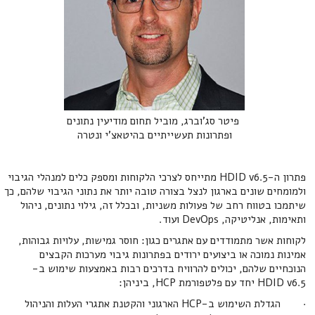
‍ פיטר סג'וברג, מוביל תחום מודיעין נתונים
ופתרונות תעשייתיים בהיטאצ'י ונטרה
פתרון ה-HDID v6.5 מתייחס לצרכי הלקוחות ומספק כלים למנהלי הגיבוי
ולמומחים שונים בארגון לנצל בצורה טובה יותר את נתוני הגיבוי שלהם, כך
שיתמכו בטווח רחב של פעולות משניות, ובכלל זה, גילוי נתונים, ניהול
ותאימות, אנליטיקה, DevOps ועוד.
לקוחות אשר מתמודדים עם אתגרים כגון: חוסר גמישות, עלויות גבוהות,
אמינות נמוכה או ביצועים ירודים בפתרונות גיבוי מערכות הקבצים
הנוכחיים שלהם, יכולים להרוויח בדרכים רבות באמצעות שימוש ב-
HDID v6.5 יחד עם פלטפורמת HCP, ביניהן:
· הגדלת השימוש ב-HCP הארגוני והקטנת אתגרי העלות והניהול