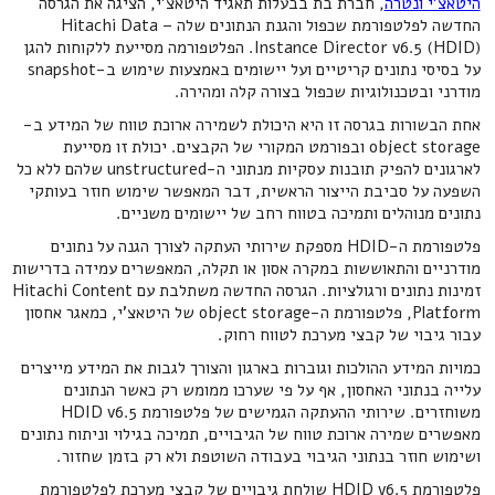
היטאצ'י ונטרה
, חברת בת בבעלות תאגיד היטאצ'י, הציגה את הגרסה
החדשה לפלטפורמת שכפול והגנת הנתונים שלה – Hitachi Data
Instance Director v6.5 (HDID). הפלטפורמה מסייעת ללקוחות להגן
על בסיסי נתונים קריטיים ועל יישומים באמצעות שימוש ב-snapshot
מודרני ובטכנולוגיות שכפול בצורה קלה ומהירה.
אחת הבשורות בגרסה זו היא היכולת לשמירה ארוכת טווח של המידע ב-
object storage ובפורמט המקורי של הקבצים. יכולת זו מסייעת
לארגונים להפיק תובנות עסקיות מנתוני ה-unstructured שלהם ללא כל
השפעה על סביבת הייצור הראשית, דבר המאפשר שימוש חוזר בעותקי
נתונים מנוהלים ותמיכה בטווח רחב של יישומים משניים.
פלטפורמת ה-HDID מספקת שירותי העתקה לצורך הגנה על נתונים
מודרניים והתאוששות במקרה אסון או תקלה, המאפשרים עמידה בדרישות
זמינות נתונים ורגולציות. הגרסה החדשה משתלבת עם Hitachi Content
Platform, פלטפורמת ה-object storage של היטאצ'י, כמאגר אחסון
עבור גיבוי של קבצי מערכת לטווח רחוק.
כמויות המידע ההולכות וגוברות בארגון והצורך לגבות את המידע מייצרים
עלייה בנתוני האחסון, אף על פי שערכו ממומש רק כאשר הנתונים
משוחזרים. שירותי ההעתקה הגמישים של פלטפורמת HDID v6.5
מאפשרים שמירה ארוכת טווח של הגיבויים, תמיכה בגילוי וניתוח נתונים
ושימוש חוזר בנתוני הגיבוי בעבודה השוטפת ולא רק בזמן שחזור.
פלטפורמת HDID v6.5 שולחת גיבויים של קבצי מערכת לפלטפורמת