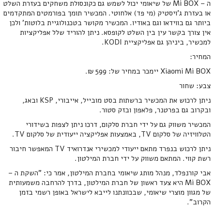
ה – Mi BOX של שיאומי יכול לשמש גם כקונסולת משחקים בעזרת השלט
או בעזרת ג'ויסטיק (מי פד) אלחוטי. המכשיר תומך בפורמטים המתקדמים
ביותר גם בווידאו וגם באודיו. המכשיר מקושר בטכנולוגיית בלוטות' ולכן
אין צורך בקשר עין בין השלט לקופסא. ניתן להוריד שלל אפליקציות
למכשיר, ביניהן גם אפליקציית KODI.
המחיר:
Xiaomi Mi BOX יימכר במחיר של: 599 ₪.
צבע: שחור
ניתן לרכוש את המכשיר ברשתות בסט מובייל, אייבורי, KSP ובאג,
ובקרוב גם בפרטנר, פלאפון ובזק סטור.
המכשיר משווק גם על ידי חברת סלקום, דרכו ניתן לצפות בשידורי
הטלוויזיה של סלקום TV, באמצעות אפליקציה ייעודית של סלקום TV.
ניתן לרכוש בנפרד מתאם ייעודי למכשירי אנדרואיד TV המאפשר חיבור
רשת קווי. המתאם משווק על ידי חברת המילטון.
אבי קורנפלד, מנהל מותג שיאומי בחברת המילטון, אמר כי: "השקת ה –
Mi BOX היא צעד ראשון של חברת המילטון, בדרך להרחבה משמעותית
של מגוון מוצרי שיאומי, שבכוונתנו לייבא לישראל באופן רשמי בזמן
הקרוב".