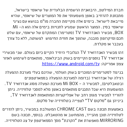
חברת המילטון, היבואנית הרשמית הבלעדית של שיאומי בישראל,
מתכוונת להרחיב באופן משמעותי את סל המוצרים של שיאומי, שהיא
מייבאת לישראל. בימים אלה מקיימת החברה מו"מ בנושא עם נציגי
שיאומי בסין. המוצר הראשון שמגיע לחנויות בימים אלה הוא ה- Mi
BOX, מכשיר האנדרואיד TV (סטרימר) המתקדם של שיאומי, עם שלט
חכם ומיקרופון מובנה, שהופך את חווית החיפוש לפשוטה, ללא כל צורך
בעכבר או מקלדת.
זהו מכשיר האנדרואיד TV הגלובלי היחיד הקיים כיום בעולם. שני מכשירי
אנדרואיד TV נוספים הקיימים בשוק הבינלאומי, מותאמים לשימוש לאזור
צפון אמריקה:
https://www.android.com/tv
בניגוד לסטרימרים המוכרים בשוק העולמי, שהינם בעלי מערכת ההפעלה
רגילה של אנדרואיד (בדומה למערכת ההפעלה בסמארטפונים
ובטאבלטים), למכשיר ה - Mi BOX מערכת הפעלה מסוג אנדרואיד TV.
המשמעות היא שכל התכנים מותאמים באופן מלא למסכי טלוויזיה. ניתן
להוריד למכשיר מגוון רחב של אפליקציות המותאמות לאנדרואיד TV,
ביניהן גם "סלקום TV" לצפייה בטלוויזיה של סלקום.
באמצעות תכונה בשם CHROME CAST המשולבת במכשיר, ניתן להזרים
לטלוויזיה תוכן מהנייד, מהמחשב או מהטאבלט. בנוסף, תכונה בשם
MIRRORING מאפשרת את "הקרנת" מסך הסמארטפון על צג הטלוויזיה.