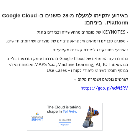
באירוע יתקיימו למעלה מ-28 סשנים ב- Google Cloud
Platform. ביניהם:
• KEYNOTES של מומחים מהתעשייה ובכירים בגוגל
• סשנים טכניים ודמואים אינטראקטיביים של מוצרים ושירותים חדשים.
• אירועי נטוורקינג ליצירת קשרים מקצועיים.
התחברו עם המומחים של Google Cloud בהדרכות עומק וסדנאות בלייב
בנושאים: Machine Learning, AI, IOT, גוגל MAPS ואבטחת מידע.
בנוסף תוכלו לשמוע סיפורי לקוח ו- Use Cases.
לפרטים נוספים ושמירת מקום >
https://goo.gl/5cWfRV