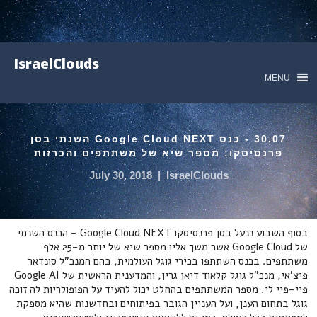
IsraelClouds
MENU
30.07 - כנס Google Cloud NEXT השנתי בסן
פרנסיסקו: מספר שיא של משתתפים והכרזות
July 30, 2018
|
IsraelClouds
בסוף השבוע ננעל בסן פרנסיסקו Google Cloud NEXT - הכנס השנתי
של Google Cloud אשר משך אליו מספר שיא של יותר מ-25 אלף
משתתפים. בכנס השתתפו בכירי גוגל העולמית, בהם המנכ"ל סונדאר
פיצ'אי, מנכ"ל גוגל קלאוד דיאן גרין, והמדענית הראשית של Google AI
פיי-פיי לי. מספר המשתתפים בהחלט יכול להעיד על הפופולריות לה זוכה
גוגל בתחום הענן, ועל העניין הגובר בפיתוחים ובחדשנות שהיא מספקת