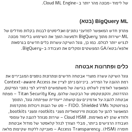
של לימוד-מכונה מהר יותר ב-Cloud ML Engine.
BigQuery ML (בטא)
פתרון חדש המאפשר למדעני נתונים ואנליסטים לבנות בקלות מודלים של
ML ישירות מתוך BigQuery ולמעשה הופך את השימוש בלימוד מכונה
לנגיש יותר לכולם. כמו כן, גוגל השיקה עשרות כלים חדשים בגרסאות
אלפא/בטא/GA המפשטים ומקלים את העבודה ב-BigQuery.
כלים ופתרונות אבטחה
גוגל השיקה עשרה מוצרי אבטחה חדשים ופתרונות נוספים המגבירים את
רמת ההגנה על המידע. ביניהם ניתן לציין את Context-aware Access
המאפשר לאדמין לשלוט בגישה של משתמשים למידע לפי נתוני המיקום,
ההזדהות, והקונטקסט של הבקשה שלהם. Titan Security Key – מפתח
אבטחה להגנה על אדמינים עם קושחה ייעודית שפיתחה גוגל, התומך
בפרוטוקול FIDO. Shielded VMs – סט של הגנות ויכולות מתקדמות
המאפשר להגן על מכונות ווירטואליות מפני rootkits ומפני bootkits,
ולוודא שהן לא מאוימות. Cloud HSM – שירות מנוהל להגנה על עומסי
העבודה הרגישים ביותר, מבלי הצורך לנהל קלאסטר של מודול אבטחת
חומרה (HSM). Access Transparency – מעניקה ללקוח שקיפות מלאה