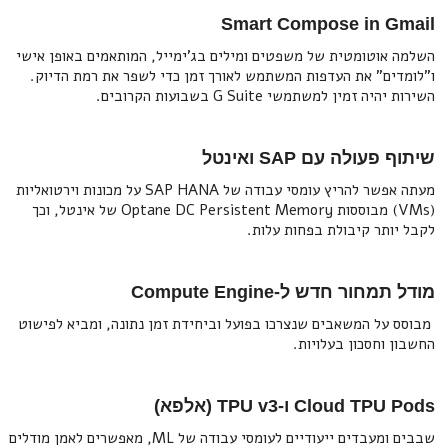
Smart Compose in Gmail
השלמה אוטומטית של משפטים ומילים בג'ימייל, המותאמים באופן אישי
ו"לומדים" את העדפות המשתמש לאורך זמן כדי לשפר את רמת הדיוק.
השירות יהיה זמין למשתמשי G Suite בשבועות הקרובים.
שיתוף פעולה עם SAP ואינטל
מעתה אפשר להריץ עומסי עבודה של SAP HANA על מכונות וירטואליות
(VMs) מבוססות Optane DC Persistent Memory של אינטל, וכך
לקבל יותר קיבולת בפחות עלות.
מודל תמחור חדש ל-Compute Engine
מבוסס על המשאבים שנצרכו בפועל וביחידת זמן נתונה, ומביא לפישוט
החשבון וחסכון בעלויות.
Cloud TPU Pods ו-TPU v3 (אלפא)
שבבים ומעבדים ייעודיים לעומסי עבודה של ML, מאפשרים לאמן מודלים