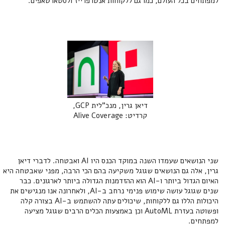
למפתחים בכל העולם, כמו גם ללקוחות אנטרפרייז ולסטארטאפים.
‍דיאן גרין, מנכ"לית GCP,
קרדיט: Alive Coverage
שני הנושאים שעמדו השנה במוקד הכנס היו AI ואבטחה. לדברי דיאן
גרין, אלה גם הנושאים שגוגל משקיעה בהם הכי הרבה, מפני שאבטחה היא
האיום הגדול ביותר ו-AI הוא ההזדמנות הגדולה ביותר לארגונים. כבר
שנים שגוגל עושה שימוש פנימי נרחב ב-AI, ולאחרונה אנו מנגישים את
היכולות הללו גם ללקוחות, שיכולים עתה להשתמש ב-AI בצורה קלה
ופשוטה בעזרת AutoML וכן באמצעות הכלים הרבים שגוגל מציעה
למפתחים.