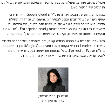
ויכולת מעקב אחר כל פעולה שמבצעים אנשי התמיכה וההנדסה של גוגל עם
הנתונים של הלקוח בענן.
בנאום הפתיחה של הכנס, אמרה מנכ"לית Google Cloud דיאן גרין כי
עסקי הענן של גוגל זוכים אמנם לצמיחה משמעותית, אך זו רק תחילת
הדרך. היא סיפרה שרק לפני שנתיים, בכנס הזה בדיוק, היו אנליסטים
שהעריכו כי לגוגל ייקח עשר שנים להיות Enterprise ready. "אז ישבנו
והקשבנו לאותם אנליסטים, וקיבלנו על עצמנו את האתגר," אמרה גרין.
מאז עברו שנתיים של הרבה עבודה קשה, ורק לאחרונה גוגל נבחרה על ידי
גרטנר כ-Leader ברביע הקסם שלה (Magic Quadrant) וכן כ-Leader
בדו"ח Forrester Wave. גוגל מבססת את עצמה כספקית שירותי ענן
לאנטרפרייז, וכמו שאמרה דיאן גרין – זוהי רק תחילת הדרך.
אלית בן בסט נוריאל,
קרדיט: סיון פרג