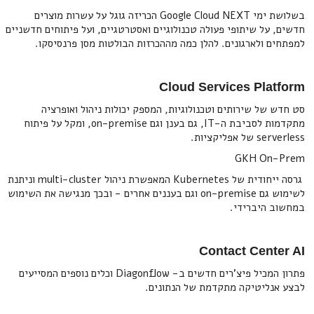
בשלושת ימי Google Cloud NEXT הכריזה גוגל על עשרות מוצרים
חדשים, על שיתופי פעולה טכנולוגיים ואסטרטגיים, ועל פיתוחים חדשניים
למפתחים ולארגונים. להלן כמה מההכרזות הבולטות מסן פרנסיסקו.
Cloud Services Platform
סט חדש של שירותים וטכנולוגיות, המספק יכולות ניהול ואופרציה
מתקדמות לסביבת ה-IT, גם בענן וגם on-premise, ומקל על פיתוח
serverless של אפליקציות.
GKH On-Prem
גרסה ייחודית של Kubernetes המאפשרת ניהול multi-cluster וניתנת
לשימוש גם on-premise וגם בעננים אחרים - ובכך מנגישה את השימוש
במחשוב היברידי.
Contact Center AI
פתרון המכיל פיצ'רים חדשים ב- Diagonflow וכלים נוספים המסייעים
לבצע אנליטיקה מתקדמת של הנתונים.