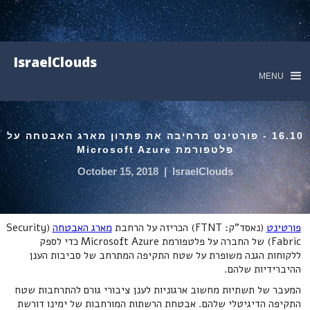
IsraelClouds
MENU
16.10 - פורטינט מרחיבה את פתרון מארג האבטחה על
פלטפורמת Microsoft Azure
October 15, 2018
|
IsraelClouds
פורטינט
(נאסד"ק: FTNT) הכריזה על הרחבת
מארג האבטחה
(Security
Fabric) של החברה על פלטפורמת Microsoft Azure כדי לספק
ללקוחות הגנה משופרת על שטח התקיפה המתרחב של סביבות הענן
ההיברידיות שלהם.
המעבר של תשתיות מחשוב ארגוניות לענן ציבורי גורם להתרחבות שטח
התקיפה הדיגיטלי שלהם. אבטחת הרשתות המורחבות של ימינו דורשת