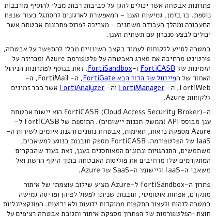
פתרונות אבטחה אשר יכולים להגן על סביבות רבות מבלי להוסיף מורכבות
נוספת. בו בזמן, גמישות הענן – המאפשרת לארגונים להסתגל בעוד שנפח
התעבורה ומהלך העבודה משתנים – מצריכה לפרוס פתרונות אבטחה אשר
יכולים לבצע סנכרון עם תשתית הענן.
במטרה לסייע ללקוחות לעמוד בקצב השינויים מבלי להתפשר על אבטחה,
פורטינט מרחיבה את מארג האבטחה על פלטפורמת Azure ומכריזה על
הזמינות של
FortiCASB
ו-
FortiSandbox
. זאת בנוסף לפתרונות הניהול
האחוד של ה
פיירוול של הדור הבא FortiGate
, ה- FortiMail, ה-
FortiWeb, ה-
FortiManager
וה-
FortiAnalyzer
אשר כבר זמינים
ללקוחות Azure.
ה-FortiCASB (Cloud Access Security Broker) הוא יישום אבטחת
ענן מבוסס API (ממשק תכנות יישומים). התוספת של FortiCASB ל-
Azure מספקת נראות, תאימות, אבטחת נתונים והגנת איומים לשירות ה-
IaaS של הפלטפורמה. FortiCASB מספק תובנות בנוגע למשאבים,
משתמשים, התנהגויות ונתונים המאוחסנים בענן, זאת בעוד שהבקרים
המתקדמים שלו מרחיבים את פוליסות האבטחה בתוך היקף הרשת ואל
משאבי ה-IaaS וליישומי ה-SaaS של Azure.
פתרון ה-FortiSandbox ל-Azure מציע שילוב עוצמתי של איתור
מתקדם, אפחות אוטומטי, תובנות שניתן לפעול לפיהן ופריסה גמישה
במטרה לזהות ולעצור התקפות ממוקדות ידועות ולא ידועות. הפונקציונליות
חוצת-הפלטפורמות של הפתרון מספקת איתור ותגובת אבטחה רציפים על