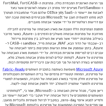
פני הרשת הארגונית המבוזרת כולה. פתרונות ה-FortiMail, FortiCASB
ו-FortiSandbox מציעים יחד פתרון רב עוצמה לארגונים אשר נועד
לאבטח את יישומי ה-Office 365 SaaS שלהם מבלי שהתעבורה תצטרך
לנוע מחוץ לתשתית הענן של Microsoft ומבטיחים תאימות טובה יותר
עם דרישות רגולטוריות על ידי אמצעי אבטחה מוגברים.
תוספת הפתרונות הללו הופכת את מארג האבטחה של פורטינט לחבילה
מורחבת של פתרונות אבטחה משולבים הזמינים ב-Azure, כאשר מדובר
בשילוב פתרונות ייחודי אשר מציע את השילוב בין פתרונות פיירוול
רב-שכבתי של הדור הבא, WAF, אבטחת מייל, sandbox ו-CASB ל-
Azure, בזמן שמספק את אחת הגישות המקיפות ביותר לאבטחה של
עננים רבים לפריסות ארגוניות מבוזרות. על ידי הטמעת מארג האבטחה של
פורטינט על Azure, לקוחות יכולים לפרוס פתרון אבטחה משולב מלא,
המתפרש בצורה רציפה על פני סביבות ענן היברידיות ומקומיות רבות.
Microsoft Azure
משמשת כשותפה בתוכנית השותפים
Fabric-Ready
של פורטינט, המהווה קטגוריית פרמיום של ברית השותפויות הטכנולוגיות
של פורטינט וחלק מרכזי במארג האבטחה של החברה, המאפשרת למוצרי
פורטינט ולמוצרי שותפיה להשתלב יחד ולספק אבטחת קצה-לקצה.
ריאן מקג'י, מנהל שיווק האבטחה ב-Microsoft, אמר כי, "לקוחותינו
המשותפים מסתמכים על ניהול אבטחה יעיל ועקבי כדי לאבטח יישומי ווב
ולסייע למנוע איומי zero-day, במקביל לניהול תשתיות גלובליות מהענן.
אנו מודים על התמיכה המתמשכת של פורטינט בלקוחות Microsoft על