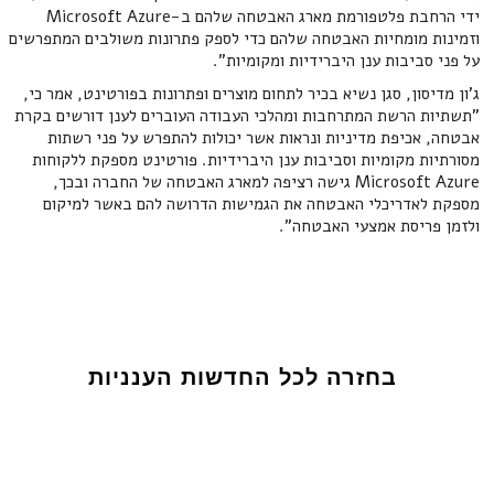
ידי הרחבת פלטפורמת מארג האבטחה שלהם ב-Microsoft Azure
וזמינות מומחיות האבטחה שלהם כדי לספק פתרונות משולבים המתפרשים
על פני סביבות ענן היברידיות ומקומיות".
ג'ון מדיסון, סגן נשיא בכיר לתחום מוצרים ופתרונות בפורטינט, אמר כי,
"תשתיות הרשת המתרחבות ומהלכי העבודה העוברים לענן דורשים בקרת
אבטחה, אכיפת מדיניות ונראות אשר יכולות להתפרש על פני רשתות
מסורתיות מקומיות וסביבות ענן היברידיות. פורטינט מספקת ללקוחות
Microsoft Azure גישה רציפה למארג האבטחה של החברה ובכך,
מספקת לאדריכלי האבטחה את הגמישות הדרושה להם באשר למיקום
ולזמן פריסת אמצעי האבטחה".
בחזרה לכל החדשות הענניות