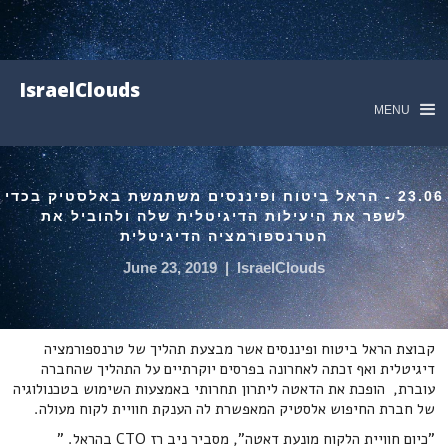
IsraelClouds
MENU
23.06 - הראל ביטוח ופיננסים משתמשת באלסטיק בכדי
לשפר את היעילות הדיגיטלית שלה ולהוביל את
הטרנספורמציה הדיגיטלית
June 23, 2019
|
IsraelClouds
קבוצת הראל ביטוח ופיננסים אשר מבצעת תהליך של טרנספורמציה
דיגיטלית ואף זכתה לאחרונה בפרסים יוקרתיים על התהליך שהחברה
עוברת, הופכת את הדאטה ליתרון תחרותי באמצעות השימוש בטכנולוגיה
של חברת החיפוש אלסטיק המאפשרת לה הענקת חוויית לקוח מעולה.
"כיום חוויית הלקוח מונעת דאטה", מסביר ניב רז CTO בהראל. "