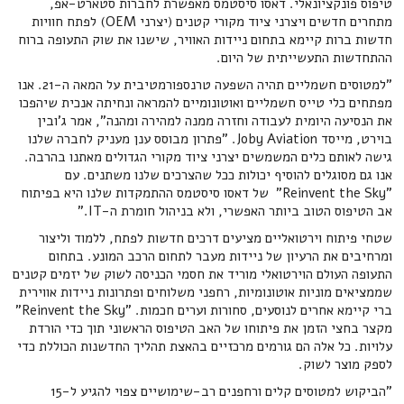
טיפוס פונקציונאלי. דאסו סיסטמס מאפשרת לחברות סטארט-אפ,
מתחרים חדשים ויצרני ציוד מקורי קטנים (יצרני OEM) לפתח חוויות
חדשות ברות קיימא בתחום ניידות האוויר, שישנו את שוק התעופה ברוח
ההתחדשות התעשייתית של היום.
"למטוסים חשמליים תהיה השפעה טרנספורמטיבית על המאה ה-21. אנו
מפתחים כלי טייס חשמליים ואוטונומיים להמראה ונחיתה אנכית שיהפכו
את הנסיעה היומית לעבודה וחזרה ממנה למהירה ומהנה", אמר ג'ובין
בוירט, מייסד Joby Aviation. "פתרון מבוסס ענן מעניק לחברה שלנו
גישה לאותם כלים המשמשים יצרני ציוד מקורי הגדולים מאתנו בהרבה.
אנו גם מסוגלים להוסיף יכולות ככל שהצרכים שלנו משתנים. עם
"Reinvent the Sky" של דאסו סיסטמס ההתמקדות שלנו היא בפיתוח
אב הטיפוס הטוב ביותר האפשרי, ולא בניהול חומרת ה-IT."
שטחי פיתוח וירטואליים מציעים דרכים חדשות לפתח, ללמוד וליצור
ומרחיבים את הרעיון של ניידות מעבר לתחום הרכב המונע. בתחום
התעופה העולם הוירטואלי מוריד את חסמי הכניסה לשוק של יזמים קטנים
שממציאים מוניות אוטונומיות, רחפני משלוחים ופתרונות ניידות אווירית
ברי קיימא אחרים לנוסעים, סחורות וערים חכמות. "Reinvent the Sky"
מקצר בחצי הזמן את פיתוחו של האב הטיפוס הראשוני תוך כדי הורדת
עלויות. כל אלה הם גורמים מרכזיים בהאצת תהליך החדשנות הכוללת כדי
לספק מוצר לשוק.
"הביקוש למטוסים קלים ורחפנים רב-שימושיים צפוי להגיע ל-15