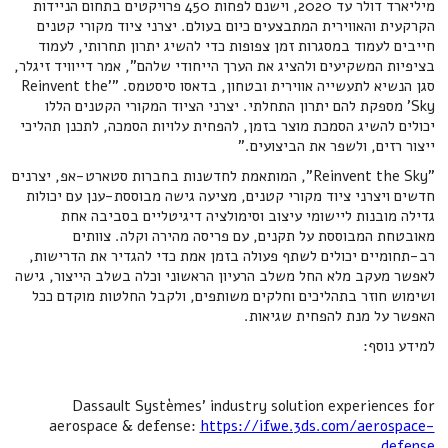
מיליארד דולר עד 2020, וישנם לפחות 450 פרויקטים בתחום הניידות
הקרקעית והאווירית המתבצעים כיום בעולם. יצרני ציוד מקורי קטנים
חייבים לעמוד במסגרות זמן צפופות כדי להשיג יתרון תחרותי, לעמוד
בציפיות המשקיעים ולהציג את הערך הייחודי שלהם", אמר דייוויד זיגלר,
סגן הנשיא לתעשייה אווירית ובטחון, בדאסו סיסטמס. "’Reinvent the
Sky’ מספקת להם יתרון התחלתי. יצרני הציוד המקורי הקטנים הללו
יכולים להשיג הסמכת מוצר בזמן, להפחית עלויות הסמכה, לתכנן תהליכי
ייצור רזים, ולשפר את הביצועים."
"Reinvent the Sky", המותאמת לחדשנות בחברות סטארט-אפ, יצרנים
חדשים ויצרני ציוד מקורי קטנים, מציעה גישה מבוססת-ענן עם יכולות
גדילה מובנות ליישומי עיצוב וסימולציה דיגיטליים בסביבה אחת
מאובטחת המבוססת על תקנים, עם פריסה מהירה וקלה. צוותים
רב-תחומיים יכולים לשתף פעולה בזמן אמת כדי להגדיר את הדרישות,
לאפשר מעקב מלא החל משלב הרעיון הראשוני וכלה בשלב הייצור, גישה
ושימוש חוזר בתהליכים וחלקים משותפים, ולקבל החלטות מוקדם ככל
האפשר על מנת להפחית שגיאות.
למידע נוסף:
Dassault Systèmes’ industry solution experiences for
aerospace & defense:
https://ifwe.3ds.com/aerospace-
defense