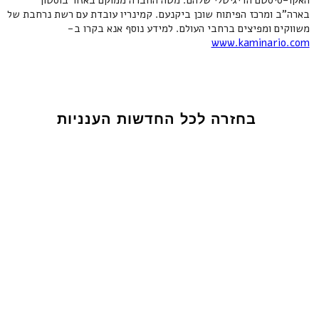
האקו-סיסטם הדיגיטלי שלהם. מטה החברה ממוקם באזור בוסטון
בארה"ב ומרכז הפיתוח שוכן ביקנעם. קמינריו עובדת עם רשת נרחבת של
משווקים ומפיצים ברחבי העולם. למידע נוסף אנא בקרו ב-
www.kaminario.com
בחזרה לכל החדשות הענניות