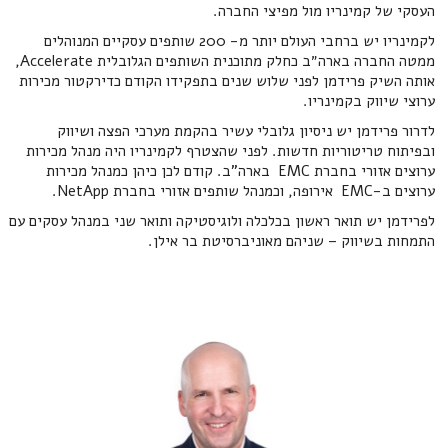
העסקי של קמינריו מול מפיצי החברה.
לקמינריו יש ברחבי העולם יותר מ- 200 שותפים עסקיים המנוהלים
ממטה החברה בארה״ב כחלק מתוכנית השותפים הגלובלית Accelerate,
אותה השיק פרידמן לפני שלוש שנים בתפקידו הקודם כדירקטור מכירות
ערוצי שיווק בקמינריו.
לדרור פרידמן יש ניסיון גלובלי עשיר בהקמת מערכי הפצה ושיווק
ובפיתוח טריטוריות חדשות. לפני שהצטרף לקמינריו היה מנהל מכירות
ערוצים אזורי בחברת EMC בארה"ב. קודם לכן כיהן כמנהל מכירות
ערוצים ב-EMC אירופה, וכמנהל שותפים אזורי בחברת NetApp.
לפרידמן יש תואר ראשון בכלכלה ולוגיסטיקה ותואר שני במנהל עסקים עם
התמחות בשיווק – שניהם מאוניברסיטת בר אילן.