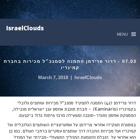
IsraelClouds
MENU
07.03 - דרור פרידמן התמנה לסמנכ״ל מכירות בחברת
קמינריו
March 7, 2018
|
IsraelClouds
דרור פרידמן (42) התמנה לתפקיד סמנכ״ל מכירות שותפים גלובלי
בקמינריו (Kaminario) - חברת תוכנת אחסון ענן ישראלית מובילה,
המספקת אחסון מוגדר-תוכנה ומפעילה מרכז פיתוח גדול ביקנעם.
במסגרת תפקידו אחראי פרידמן על אסטרטגיית השותפים הגלובלית של
קמינריו ועל מכירות החברה דרך שותפים עסקיים ברחבי העולם. כמו כן
הוא אחראי על הובלת והטמעת התהליך התפעולי-מכירתי של המודל