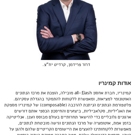
‍דרור פרידמן, קרדיט יח"צ.
אודות קמינריו
קמינריו, חברת אחסון all-flash מובילה, הופכת את מרכז הנתונים
האוטונומי למציאות, ומאפשרת ללקוחות להתמקד בהגדלת עסקיהם.
פלטפורמת הנתונים הניתנת להרכבה (composable) של קמינריו מספקת
את האג'יליות, סקלאביליות, ביצועים והחיסכון הכספי אותם דורשים
ארגונים גלובליים כדי להישאר תחרותיים בעולם מבוסס הענן. אנליטיקה
בזמן אמת, אוטומציה של מרכז הנתונים וגישה מובטחת לנתונים,
מאפשרות ללקוחותינו להעצים את היישומים הקריטיים שלהם ולהגן על