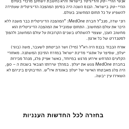
אנשי ההיי-טק והדיגיטל בישראל והיא נחשבת לשחקן מרכזי בעולם
ההיי-טק בישראל. הכנס השנה היה בסימן המהפכה הדיגיטלית שעתידה
להשפיע על כל תחום המחשוב בעולם.
רוני שדה, מנכ"ל חברת MedOne: "המהפכה הדיגיטלית כבר משנה ללא
היכר את עולם המחשוב. התחום שמוביל את המהפכה הדיגיטלית הוא
מחשוב הענן, שצפוי להשתלט בשנים הקרובות על עולם המחשוב ולהפוך
לסטנדרט של כל ארגון.
אורח הכבוד בכנס היה רא"ל (מיל) ושר הביטחון לשעבר, משה (בוגי)
יעלון, שסיפר על אתגרי מדינת ישראל במזרח התיכון המשתנה. מאחורי
הקלעים התרחש אירוע מרגש במיוחד, כאשר אפיק פלג, מנהל מכירות
בחברת MedOne פגש את יעלון. במהלך שירותו הצבאי בשנות ה – 90,
היה פלג מאבטחו האישי של יעלון באוגדת איו"ש. החיבוקים ביניהם לא
השאירו עין יבשה.
בחזרה לכל החדשות הענניות