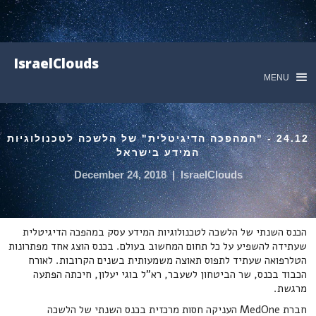
IsraelClouds
MENU
24.12 - "המהפכה הדיגיטלית" של הלשכה לטכנולוגיות
המידע בישראל
December 24, 2018
|
IsraelClouds
הכנס השנתי של הלשכה לטכנולוגיות המידע עסק במהפכה הדיגיטלית
שעתידה להשפיע על כל תחום המחשוב בעולם. בכנס הוצג אחד מפתרונות
הטלרפואה שעתיד לתפוס תאוצה משמעותית בשנים הקרובות. לאורח
הכבוד בכנס, שר הביטחון לשעבר, רא"ל בוגי יעלון, חיכתה הפתעה
מרגשת.
חברת MedOne העניקה חסות מרכזית בכנס השנתי של הלשכה