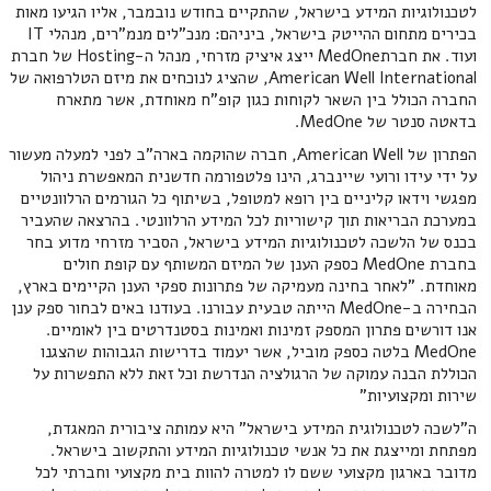
לטכנולוגיות המידע בישראל, שהתקיים בחודש נובמבר, אליו הגיעו מאות
בכירים מתחום ההייטק בישראל, ביניהם: מנכ"לים מנמ"רים, מנהלי IT
ועוד. את חברתMedOne ייצג איציק מזרחי, מנהל ה-Hosting של חברת
American Well International, שהציג לנוכחים את מיזם הטלרפואה של
החברה הכולל בין השאר לקוחות כגון קופ"ח מאוחדת, אשר מתארח
בדאטה סנטר של MedOne.
הפתרון של American Well, חברה שהוקמה בארה"ב לפני למעלה מעשור
על ידי עידו ורועי שיינברג, הינו פלטפורמה חדשנית המאפשרת ניהול
מפגשי וידאו קליניים בין רופא למטופל, בשיתוף כל הגורמים הרלוונטיים
במערכת הבריאות תוך קישוריות לכל המידע הרלוונטי. בהרצאה שהעביר
בכנס של הלשכה לטכנולוגיות המידע בישראל, הסביר מזרחי מדוע בחר
בחברת MedOne כספק הענן של המיזם המשותף עם קופת חולים
מאוחדת. "לאחר בחינה מעמיקה של פתרונות ספקי הענן הקיימים בארץ,
הבחירה ב-MedOne הייתה טבעית עבורנו. בעודנו באים לבחור ספק ענן
אנו דורשים פתרון המספק זמינות ואמינות בסטנדרטים בין לאומיים.
MedOne בלטה כספק מוביל, אשר יעמוד בדרישות הגבוהות שהצגנו
הכוללת הבנה עמוקה של הרגולציה הנדרשת וכל זאת ללא התפשרות על
שירות ומקצועיות"
ה"לשכה לטכנולוגית המידע בישראל" היא עמותה ציבורית המאגדת,
מפתחת ומייצגת את כל אנשי טכנולוגיות המידע והתקשוב בישראל.
מדובר בארגון מקצועי ששם לו למטרה להוות בית מקצועי וחברתי לכל