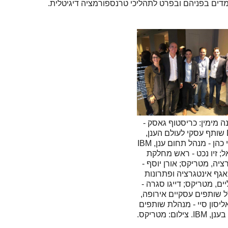
מדים בפניהם ובפרט לתהליכי טרנספורמציה דיגיטלית.
 מימין: כריסטוף גאסק -
DBA שותף עסקי לעולם הענן,
IBM; שי כהן - מנהל תחום ענן, IBM
; זיו נכט - ראש מחלקת
ציה, מטריקס; אורן יוסף -
גף אינטגרציה ופתרונות
יים, מטריקס; דייגו סגרה -
 שותפים עסקיים אירופה,
; ואליסון סיי - מנהלת שותפים
צילום: מטריקס.