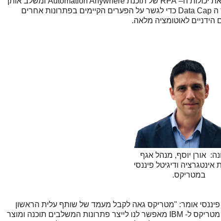
הפתרון של IBM בתחום הוא פתרון כולל הממנף את יכולות ה– RPA של תוכנת Automation Anywhere ומשלב אותן
עם היכולות המובילות של IBM BPM וכן עם מוצר ה Data Cap כדי לגשר על הפערים הקיימים בפתרונות אחרים
ה: אורן יוסף, מנהל אגף
 אינטגרציה ודיגיטל פיננסי
במטריקס.
ל פיננסי אומר: "מטריקס גאה לקבל מעמד של שותף עלית הראשון
בישראל, שיתוף הפעולה ההדוק וארוך השנים בין מטריקס ל- IBM מאפשר לנו לייצר פתרונות המשלבים תוכנה ומוצר