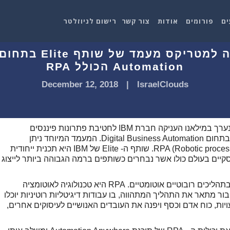
ים
פורומים
אודות
צור קשר
רישום לניוזלטר
Automation הכולל RPA
December 12, 2018
|
IsraelClouds
בכנס IBM Cloud Europe Business Partner שנערך במילאנו העניקה חברת IBM לחטיבת פתרונות פיננסים
וטכנולוגיות של מטריקס מעמד של שותף ELITE בתחום Digital Business Automation. המעמד המיוחד ניתן
למטריקס בזכות פעילותה בתחום RPA (Robotic process automation). שותף ה- Elite של IBM היא תכנית ייחודית
ים בעולם כולו אשר נבחרים כשותפים ברמה הגבוהה ביותר לייצוג
תהליכים ידניים המבוצעים כיום ניתנים להחלפה בתהליכים רובוטיים אוטומטיים. RPA היא טכנולוגיה לאוטומציה
בור מתאר את התהליך המתהווה, בו עבודות דיגיטליות רוטיניות יוכלו
ויות, כוח אדם וכסף ויפנה את העובדים האנושיים לעיסוקים אחרים,