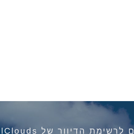
רשימת הדיוור של IsraelClouds