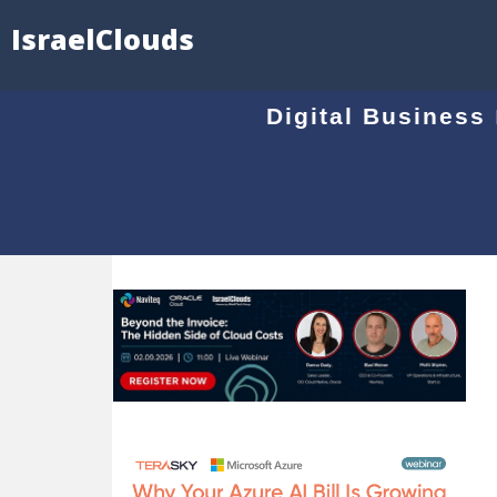
IsraelClouds
12.12 - IBM העניקה למטריקס מעמד של שותף Elite בתחום Digital Business