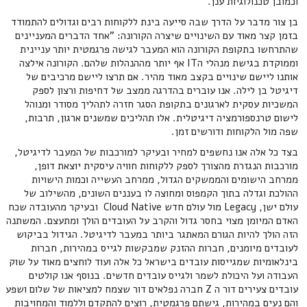
וכמובן טכנולוגיות ענן.
בן צור מדבר על הדרך שבה סייעה בינת ללקוחות רבים וגדולים להתמודד
בזמן קצר מאוד עם השינויים שיצרה הקורונה: "אחד הדברים המעניינים
שהתרחשו בתקופת הקורונה הוא המעבר לגישה פרגמטית יותר עניינית
וממוקדת בגישת מנהלי הIT אף יותר מההנהלות שלהם. הקורונה אילצה
אותנו ליישם שינויים בקצב מאוד מהיר. אם תרצו ליישם מרכיבים של
דיגיטל בן לילה. אנו עוברים בהדרגה ממצב של דחיפות ורצון לספק
המשכיות עסקית לארגונים בתקופת הסגר חזרה לתהליך מסודר ומנוהל
לישום טרנספורמציה דיגיטלית. אלו תהליכים שמשנים ארגון, תרבות,
שפה מול הלקוחות ודורשים זמן.
בצד כל אלה אנו נחשפים למחיר ובעיקר למורכבות של המעבר לדיגיטל,
מורכבות הנגזרת מהצורך לספק ללקוחות חוויה עיסקית יוצאת דופן,
ממרחב הישומים והממשקים הגדול, ממרחב העשייה וכמות הישויות
ההולכת וגדלה בתוך הקמפוס ומחוצה לו בעננים השונים, מהשילוב של
עולם ישן, Legacy מול עולם חדש Cloud Native ובעיקר מהעובדה שכח
האדם המיומן מצוי בחסר גדול והקרב על העובדים הולך ומתעצם. המשתנה
הזה הולך להיות הגורם המאתגר ביותר במעבר לדיגיטל. הגידול בביקוש
לעובדים מיומנים, חברות ההזנק שמבקשות לגייס במהירות, חברות
בינלאומיות שמגייסות עובדים בישראל כל אלה ועוד לוחצים מאוד על שוק
העבודה ועל היכולת לשמר ולגייס עובדים חדשים. בנוסף אנו קולטים
עובדים צעירים דור ה Z חברה נפלאים דור שצמח למציאות של שלום ושפע
והם נעים במהירות, גישתם פרגמטית, רוצים להתקדם וללמוד והמחויבות