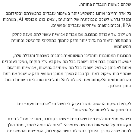
שלהם לשעות העבודה פחותה.
כל אלה יחייבו אותנו להשקיע יותר בשימור עובדים בהכשרתם ובקידומם
ומנגד נדרש לשלב טכנולוגיה של רובוטים , צאט בוט מבוססי AI, מערכות
RPA, וכלים נוספים שיחליפו עובדים אנושיים.
השילוב של עבודה ממוכנת עם עבודה אנושית עשוי לתת מענה לחלק
מהמחסור וליצור כח גדול יותר וחזק לתמוך בתהליכי הדיגיטל ובחווית
המשתמש.
המכונות הממוכנות ותהליכי האוטומציה ניתנים לשכפול והגדלה אלה,
יאפשרו חסכון בכח אדם ויטפלו בכל מה שנקבע ע"י חוקים ,ואילו העובדים
אותם לא ניתן לשכפל יטפלו בכל מה שמחייב גמישות, אנושיות וחריגות
שמחייבות שיקול דעת. כך נבנה מערך ממוכן ואנושי חזק שישפר את רמת
השרות וחווית הלקוחות ואת היכולת לנהל תהליכים מורכבים וישויות רבות
בתוך הארגון.
לקראת השקת הדאטה סנטר הענק בירושלים: "ארגונים מעוניינים
בביטחון אבל לשמור על גמישות"
כשהוא מתייחס לשינויים שארגונים יישמו בקורונה, מסביר מנכ"ל בינת
תקשורת על המציאות החדשה שנוצרה: "היום לא דומה למחר, מחר הולך
להיות שונה גם כן. הצורך בהגדלת כושר העמידות, הגמישות וההמשכיות