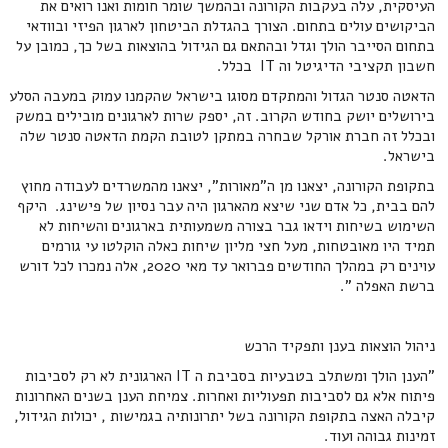
העיסקית, עלה בעקבות הקורונה ובהמשך שומר חומות ואנו רואים את
הביקושים עולים בתחום. הצורך בהגדלת הביטחון לארגון הפיזי ובוודאי
בתחום הסייבר הולך וגדל ובהתאם גם הגידול בהוצאות בשל כך, כמובן על
חשבון תקציבי הדיגיטל וה IT בכלל.
הדאטה סנטר הגדול והמתקדם מסוגו בישראל שהקמנו עמוק במעבה הסלע
בירושלים יושק בחודש הקרוב. זה, יספק שרות לארגונים מובילים במשק
ובכלל זה חברת אורקל שבחרה במתקן לטובת הקמת הדאטה סנטר שלה
בישראל.
בתקופת הקורונה, יצאנו מן ה"מאורות", יצאנו מהמשרדים לעבודה מחוץ
להם בבית, כל אדם שני שיצא מהארגון היה עבר נסיון של פישינג. היקף
השימוש בשיחות וידאו גבר בצורה משמעותית בארגונים והשיחות לא
תמיד היו מאובטחות, מעל חצי מליון שיחות כאלה הוקלטו עי גורמים
עוינים רק במהלך החודשים פברואר עד מאי 2020, אלה נמכרו לכל דורש
ברשת האפלה ".
ניהול הוצאות בענן ותפקיד הרכש
"הענן הולך ומשתלב בטבעיות בסביבת ה IT הארגונית לא רק לסביבות
פיתוח אלא גם לסביבות תפעוליות ואחרות. צמיחת הענן בשנים האחרונות
קיבלה האצה בתקופת הקורונה בשל יתרונותיה בגמישות , יכולות הגידול,
זמינות גבוהה ועוד.