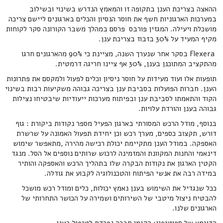
ההאצה בצריכת הענן בתקופה זו והמאמץ הנדרש בשינוי ובשילוב
במערכות הארגוניות חשף את חוסר הנסיון והכלים בארגונים ליישם צריכה
מושכלת ויעילה. המגזין פורבס פרסם במהלך משבר הקורונה סקר לקוחות
מקיף המעיד על 30% בזבוז בצריכת ענן.
Flexera בסקר אחר שנערך השנה, מציינת כי 90% מהארגונים חרגו
מהתקציב המתוכנן בענן, 30% אף ציינו חריגה דרמטית.
תופעות אלו ועוד מעידות על חוסר ניסיון וכלים לפעול ולמקסם את פתרונות
הענן. חברות הפועלות בסביבת ענן בצריכה גבוהה משקיעות רבות בשינוי
הקוד והתאמתו לסביבת ענן ובפיתוח מערכות ייעודיות שיבטיחו נצילות
גבוהה בענן והורדת עלויות.
בנוסף, מודל הרכש המסורתי בארגון הפעיל מספר נקודות ביקורת : גוף
דורש, תקצוב כספים, מערך רכש וכן יחידת תפעול האמונה על שרשרת
האספקה. במודל הענן מתקיימת יכולת רכישה מהירה ,מתאפשר שימוש
דינאמי והחנות המקוונת והמזמינה לרכוש שרותים נוספים אל הסל. מנגד
הקטין הארגון את נקודות הבקרה שלו בתהליך הרכש והאספקה והותיר
במידה רבה את אנשי הפיתוח והטכנולוגיה לקבוע את גודלה.
ככל שנגדיל את השימוש בענן נאמץ יכולות, כלים ומודל רכש מושכל
להבטיח ניצול מיטבי של השירותים ושמירה על הכושר התחרותי של
הארגונים שלנו.