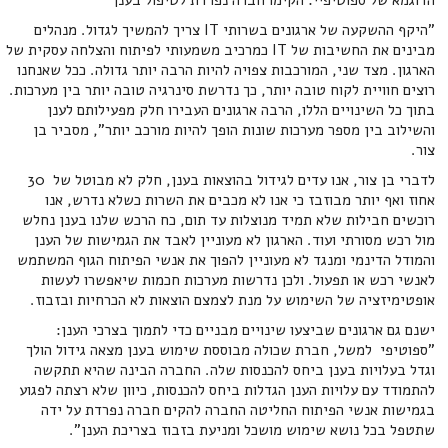
הדוגמא של ספוטיפיי: הקימו חברה נפרדת לטיפול בענן
"היקף ההשקעה של ארגונים בשרותי IT צריך להמשיך לגדול. מנהלים
מבינים את החשיבות של IT כמרכיב משמעותי לפיתוח והצלחה עסקית של
הארגון. מצד שני, המורכבות צפויה להיות הרבה יותר גדולה. ככל שאנחנו
רוצים חוויית לקוח טובה יותר, כך נדרשת סינרגיה טובה יותר בין מערכות.
בתוך כל השינויים הללו, הרבה ארגונים העבירו חלק מפעילותם לענן
והשילוב בין מספר מערכות שונות הופך להיות מורכב יותר", מסביר בן
צור.
לדברי בן צור, אנו עדים לגידול בהוצאות בענן, חלק לא מבוטל של 30
אחוז ואף יותר מבוזבז כי אנו לא מכבים את השרות כשלא נדרש, אנו
רוכשים חבילות שלא תמיד מנוצלות עד תום, כח הרכש שלנו בענן נחלש
מול רכש מסורתי ועוד. הארגון לא מעוניין לאבד את הגמישות של הענן
והמודל הדינמי ומנגד לא מעוניין להפוך את אנשי הפיתוח הגוף המשתמש
לאנשי רכש או תפעול. ולכן נדרשות מערכות חכמות שיאפשרו לעשות
אופטימיזציה של השימוש על מנת לצמצם הוצאות לא הכרחיות ובזבוז.
ישנם גם ארגונים שביצעו שינויים מבניים כדי לתמוך בצרכי הענן:
"ספוטיפי למשל, חברת שכולה מבוססת שימוש בענן מצאה גידול הולך
וגדל בעלויות בענן ביחס להכנסות שלה. החברה הבינה שהיא תתקשה
להתמודד עם עלויות הענן הגדלות ביחס להכנסות, כיוון שלא רצתה לפגוע
בגמישות אנשי הפיתוח החליטה החברה להקים חברה נפרדת על ידה
שתטפל בכל נושא שימוש מושכל ומניעת בזבוז בצריכת הענן".