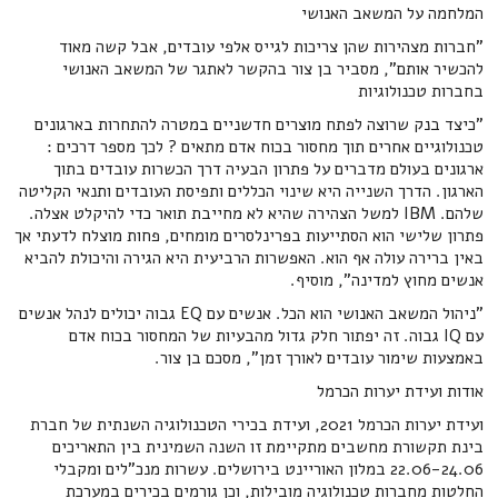
המלחמה על המשאב האנושי
"חברות מצהירות שהן צריכות לגייס אלפי עובדים, אבל קשה מאוד
להכשיר אותם", מסביר בן צור בהקשר לאתגר של המשאב האנושי
בחברות טכנולוגיות
"כיצד בנק שרוצה לפתח מוצרים חדשניים במטרה להתחרות בארגונים
טכנולוגיים אחרים תוך מחסור בכוח אדם מתאים ? לכך מספר דרכים :
ארגונים בעולם מדברים על פתרון הבעיה דרך הכשרות עובדים בתוך
הארגון. הדרך השנייה היא שינוי הכללים ותפיסת העובדים ותנאי הקליטה
שלהם. IBM למשל הצהירה שהיא לא מחייבת תואר כדי להיקלט אצלה.
פתרון שלישי הוא הסתייעות בפרינלסרים מומחים, פחות מוצלח לדעתי אך
באין ברירה עולה אף הוא. האפשרות הרביעית היא הגירה והיכולת להביא
אנשים מחוץ למדינה", מוסיף.
"ניהול המשאב האנושי הוא הכל. אנשים עם EQ גבוה יכולים לנהל אנשים
עם IQ גבוה. זה יפתור חלק גדול מהבעיות של המחסור בכוח אדם
באמצעות שימור עובדים לאורך זמן", מסכם בן צור.
אודות ועידת יערות הכרמל
ועידת יערות הכרמל 2021, ועידת בכירי הטכנולוגיה השנתית של חברת
בינת תקשורת מחשבים מתקיימת זו השנה השמינית בין התאריכים
22.06-24.06 במלון האוריינט בירושלים. עשרות מנכ"לים ומקבלי
החלטות מחברות טכנולוגיה מובילות, וכן גורמים בכירים במערכת