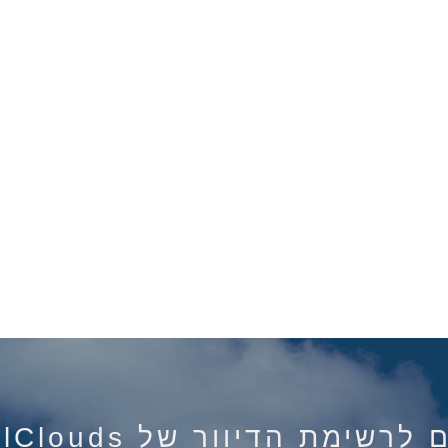
רשימת הדיוור של IsraelClouds