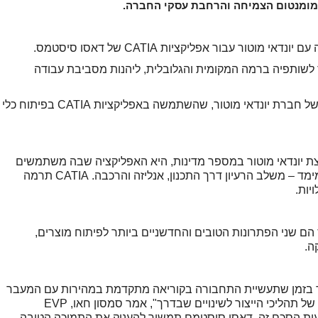
מומנטום הצמיחה והרחבת עסקי החברה.
ר עבור אפליקציות CATIA של דאסו סיסטמס.
 לשותפיה ברמה המקומית והגלובלית, ליהנות מסביבת עבודה
דאסו סיסטמס היא שותף ותיק, התומך בצמיחה של חברת יונדאי מוטור, שהשתמשה באפליקציות CATIA בפיתוח כלי
בוצת יונדאי מוטור במספר מדינות, היא האפליקציה שבה משתמשים
לעיצוב תהליך הייצור כולו, באמצעות מודל תלת מימד – משלב הרעיון דרך התכנון, אנליזה והרכבה. CATIA תרמה
יות.
של דאסו סיסטמס הם שני הפתרונות הטובים והחדשניים ביותר לפיתוח מוצרים,
ה.
ור בזמן שתעשיית התחבורה בקוריאה מתקדמת במהירות עם המעבר
לרכב חשמלי. תהיה לך משמעות רבה בהתאמה של תהליכי הייצור לשינויים שבדרך", אמר סמסון חאו, EVP
ות הסכם זה, דאסו סיסטמם תמשיך להעניק את התמיכה הטובה