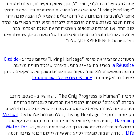
אמרה ויקטואר דה מרג'רי, סמנכ"ל, הון, שיווק ותקשורת, דאסו סיסטמס.
"Living Heritage" היא חגיגה של המורשת המשותפת הזו. המיזם מזמין
אותנו לגלות כיצד הפתרונות של היום יכולים להעניק לנו הבנה טובה יותר
אודות העבר בעזרת פתיחת הזדמנויות ללמידה וסיוע לדור הבא ליצור עתיד
טוב יותר. אנו מנהלים שותפויות משמעותיות עם העולם האקדמי כבר
ארבעה עשורים ותמיד נדהמים מהיצירתיות של הסטודנטים, שמשתמשים
בפלטפורמת 3DEXPERIENCE שלנו".
הסטודנטים יציגו את מיזמי "Living Heritage" עליהם עבדו ב-
Cité de
la Réussite
בפריז בין 25-26 ביוני, באירוע שיכלול חוויית מציאות
מדומה המאפשרת לכל אחד לסקור את האתרים באופן אינטראקטיבי. ניתן
לצפות בפרויקטים גם ב
אתר האינטרנט של דאסו סיסטמס
.
קמפיין "The Only Progress is Human", שהושק ב-2020, מורכב
מסדרת "מערכות" שמטרתן להגביר את המודעות לאתגרים חברתיים
וסביבתיים ולעורר השראה לשימוש בעולמות וירטואליים להנעת חידושים
מקיימים. בנוסף ל"Living Heritage", כללו מערכות אלו גם את "
Virtual
Harmony
", חוויה מוזיקלית וויזואלית ייחודית המדגימה כיצד עולמות
וירטואליים יכולים לשנות את הדרך בה אנו חווים רגשות, ו-"
Water for
Life
", סדרת יוזמות שנועדו לסייע לתעשייה ליישם דפוסי צריכה חכמה