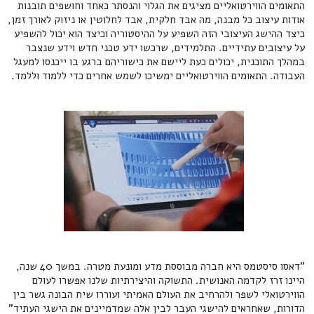
התאומים הווירטואליים מציגים את הגלוי והנסתר כאחד וחושפים תובנות
אודות עיצוב כל מבנה, מה אבד חלקית, אבד לחלוטין או ניזוק לאורך זמן,
כיצד ההישג העיצובי הזה השפיע על ההיסטוריה וכיצד הוא יכול להשפיע
על עיצובים עתידיים. התלמידים, שרכשו ידע טכני חדש וידע שנצבר
במהלך התוכנית, יכולים כעת ליישם את כישוריהם ברגע בו ייכנסו למעגל
העבודה. התאומים הווירטואליים ימשיכו לשמש אחרים כדי ללמוד וללמד.
"דאסו סיסטמס היא חברה מבוססת מדע ומונעת מטרה. במשך 40 שנה,
היינו זרז לקדמה האנושית. התשוקה והיצירתיות שלנו אפשרו לעולם
הווירטואלי לשפר ולהרחיב את העולם האמיתי ועוררו שיח הבונה גשר בין
הדורות, שאחראים להישגי העבר לבין אלה שמדמיינים את הישגי העתיד"