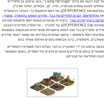
על מנת לבצע את מיזם "Living Heritage", עשו שימוש 32 תלמידים
שחולקו לששה צוותים מגרמניה, הודו, יפן, מקסיקו, הולנד וארה"ב
בפלטפורמת 3DEXPERIENCE של דאסו סיסטמס כדי לשחזר וירטואלית
את
הקולוסיאום
,
הגנים התלויים של בבל
,
מקדש השמש בקונארק
,
פומפיי
,
פורטה ניגרה
ו
טירת שורי
. בהנחיית מנטורים מטעם דאסו סיסטמס ותמיכת
מערכת 3DEXPERIENCE Edu של החברה - שיישומיה מסייעים לשבעה
מיליון תלמידים בכל שנה לפתח מיומנויות תעשייתיות מבוקשות באמצעות
פתרונות דאסו סיסטמס – אימצו הצוותים במהירות את אותם יישומי מודלים
משולבים, סימולציה, בינה מבוססת נתונים ושיתוף פעולה בהם
נעשה שימוש על ידי התעשייה ברחבי העולם ויצרו תאומים וירטואליים
מועשרים בנתונים מדויקים ומגובים מדעית של האתרים, באופן המאפשר
הבנה מחודשת של מבניהם.