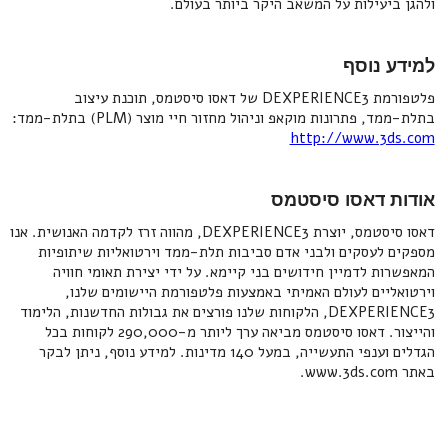
ולהגן ביעילות על המשאב היקר ביותר בעולם.
למידע נוסף
פלטפורמת DEXPERIENCE3 של דאסו סיסטמס, תוכנת עיצוב
בתלת-ממד, פתרונות מוקאפ וניהול מחזור חיי מוצר (PLM) בתלת-ממד:
http://www.3ds.com
אודות דאסו סיסטמס
דאסו סיסטמס, יוצרת DEXPERIENCE3, מהווה זרז לקדמה האנושית. אנו
מספקים לעסקים ולבני אדם סביבות תלת-ממד וירטואליות שיתופיות
המאפשרות לדמיין חידושים בני קיימא. על ידי יצירת תאומי חוויה
וירטואליים לעולם האמיתי באמצעות פלטפורמת היישומים שלנו,
DEXPERIENCE3, הלקוחות שלנו פורצים את גבולות החדשנות, הלימוד
והייצור. דאסו סיסטמס מביאה ערך ליותר מ-290,000 לקוחות בכל
הגדלים וענפי התעשייה, במעל 140 מדינות. למידע נוסף, ניתן לבקר
באתר www.3ds.com.