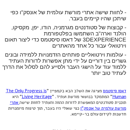
- לחוות שישה אתרי מורשת עולמית של אונסק"ו כפי
שיתכן שהיו קיימים בעבר.
- קבוצות של סטודנטים מגרמניה, הודו, יפן, מקסיקו,
הולנד וארה"ב השתמשו בפלטפורמת
3DEXPERIENCE של דאסו סיסטמס כדי ליצור תאום
וירטואלי עבור כל אחד מהאתרים
- עולמות וירטואליים פותחים הזדמנויות ללמידה ובונים
גשרים בין דוריים על ידי מתן אפשרות לדורות העתיד
ללמוד עוד על הישגי העבר ולסייע להם לסלול את הדרך
לעתיד טוב יותר
דאסו סיסטמס
מציגה את השלב הבא בקמפיין "
The Only Progress is
Human
" המתמקד בנושאי מורשת ועתיד. "
Living Heritage
" היא
תוכנית סטודנטים המאפשרת לדורות ההווה והעתיד לחוות שישה
אתרי
מורשת עולמית של אונסק"ו
כפי שאולי היו בעבר, תוך טיפוח מיומנויות
חדשנות לקידום עולם בר-קיימא.