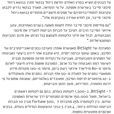
על הבנקים הוציא במרץ האחרון הוראת ניהול בנקאי תקין בנושא ניהול
סיכוני סייבר בשרשרת אספקה. על פי ההוראה, תאגיד בנקאי נדרש לקבוע
עקרונות להתחייבויותיהם של ספקים חיצוניים מהותיים בנושא ניהול
סיכוני סייבר, וכן לוודא עמידה בעקרונות אלה".
"גם פוליסות סיכוני סייבר החלו לתפוס תאוצה בשנים האחרונות, עקב
אירועי הסייבר הרבים. לפיכך על חברות הביטוח להעריך את סיכוני
המבוטחים, לנהל את תיקי הלקוחות ולצמצם ככל הניתן את סיכון התביעות
הפוטנציאליות."
המערכת של BitSight מאפשרת אומדן והערכה נכונים ואובייקטיבים של
הסיכון, באופן שוטף וברמה יומית. היא עוקבת אחר דירוג ביצועי האבטחה
של הספקים והמבוטחים, מצביעה על נקודות תורפה ומספקת תכנית
לשיפור רמת האבטחה של כל ארגון. המערכת אוספת מידע חיצוני לארגון
מיותר מ-80 מיליארד אירועי רשת ביום, מיותר מ-120 מקורות מידע
וממאגרי נתונים של למעלה מ-50 אלף חברות. נתונים אלה משוקללים
ב-22 פרמטרים לניתוח הסיכון, ומעובדים באלגוריתם, שמנתח אותם על פי
דרגת החומרה, התדירות, משך הזמן והביטחון.
ל- BitSight, כ-1,500 לקוחות בעולם, בהם גם לקוחות ראשונים
בישראל, ומעל 150,000 ארגונים המנוטרים דרך שרשרות האספקה
שלהם. בין לקוחותיה 25% מחברות Fortune 500, 7 מבין 10 חברות
הביטוח הגדולות ביותר, 4 מבין 5 בנקי ההשקעות הגדולים בעולם, בנקים
וארגונים מתעשיות נוספות.