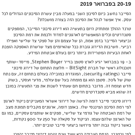
20-19 בפברואר 2019
הסייבר נחשב כיום לסיכון השני במעלה מבין עשרת הסיכונים הגדולים לכל
עסק. איך אפשר לנהל את הסיכון הזה בצורה מושכלת?
טרנד ההולך ומתחזק היום בתעשיה הוא דירוג סיכוני הסייבר, המספקים
סטנדרטים וכלים המאפשרים לארגונים למדוד ולכמת את רמת הסיכון
וביצועי הסייבר בזמן אמת, הן של עצמם והן של ספקי צד שלישי ואפילו
רביעי. חשיבות הדירוג גוברת ככל שהאיומים מצד שרשרת האספקה הופכת
לאחת הבעיות המטרידות ביותר כיום בעולם אבטחת המידע.
ב- 19 בפברואר יגיע לארץ סטפן בוייר Stephen Boyer, מייסד-שותף
וטכנולוג ראשי של חברת BitSight – חלוצת התחום של דירוג סיכוני
סייבר (security ratings), המוגדרת כמובילה בעולם בתחום זה, עם נתח
שוק של 70%. סטפן הוא גם מומחה בעל שם עולמי, מדעי ועסקי, בשוק
חדש וצומח זה. מדובר בתחום חם שעתיד לשנות את פני התעשיה במובן
זה שהוא מביא סטנדרטים חדשים.
דירוג סיכוני סייבר דומה לגישה של דירוגי אשראי המעניקים ניקוד לארגון
לפי רמת הסיכון הפיננסי שלו. באופן דומה, ארגונים מקבלים תמונת מצב
של רמת האבטחה של גורמי צד שלישי, ספקים או שותפים עסקיים, כמו גם
של הארגון שלהם עצמו. הניקוד על סקאלה של 250 עד 900 נקודות,
כאשר ניקוד גבוה יותר פירושו ביצועי סייבר טובים יותר.
לפי גרטנר1, הנחת העבודה היא שעד שנת 2022 דירוגי סייבר יהפכו