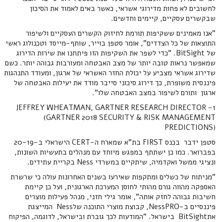
לחשובים לא פחות מדירוגי אשראי, כאשר באים לאמוד את הסיכון
שבקשרים עסקיים, קיימים וחדשים.
"אנו מאמינים ששקיפות תורמת לחיזוק הקשרים העסקיים ולשיפור
התוצאות של כל הצדדים", אומר סטפן בוייר, שותף-מייסד וטכנולוג ראשי
של BitSight. "כדי לשפר את השקיפות הזו פיתחנו את שירות הדירוג
שמאפשר נראות טובה יותר של מצב האבטחה ומעורבות גבוהה יותר. כשם
שדירוג אשראי מצביע על יכולת החזר האשראי של ארגון, ומעודד התנהגות
פיננסית משופרת, כך דירוג סיכוני סייבר מודד את יעילות האבטחה של
ארגון ותורם לשיפור במצב האבטחה שלו".
1- JEFFREY WHEATMAN, GARTNER RESEARCH DIRECTOR
(GARTNER 2018 SECURITY & RISK MANAGEMENT
PREDICTIONS)
סטפן ידבר בכנס FIRST בת"א שמארח ה-CERT הישראלי ב-20-19
בפברואר. כמו כן ישתתף במפגש מיוחד עם מנהלים בתעשיות השונות,
ונציגי ממשל ואקדמיה, שיתקיים במשרדי Ness בקריית עתידים.
"מניתוח של כשלים ומתקפות שאירעו בשנים האחרונות עולה כי שרשרת
האספקה מהווה גורם מהותי לחוסן המערכת הארגונית, ועל כן קיימת
חשיבות גבוהה לחזק אותה", אומר גילי חזני, מנהל פעילות מוצרים
פיננסיים ב-NessPRO, קבוצת מוצרי התוכנה שלNess המייצגת
אתBitSight בישראל. "המודעות לכך גוברת ובישראל, לדוגמה, הפיקוח