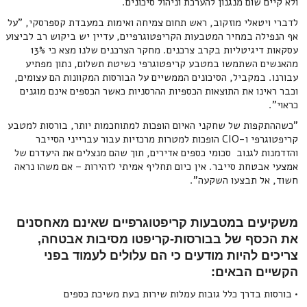
ולא קיים שום מנגנון להערכת וניהול סיכונים.
לדברי ויטאלי מוזקוב, ראש תחום צמיחה ואימות במעבדת קספרסקי, "על
אף הנפילה במחיר המטבעות הקריפטוגרפיים, עדיין יש ביקוש רב לביצוע
עסקאות דיגיטליות בקרב צרכנים. מחקר הצרכנים שלנו מצא כי 13%
מהאנשים השתמשו במטבע קריפטוגרפי כשיטת תשלום, נתון מפתיע
עבורנו. במקביל, הסיכונים הממשיים על הבורסות המקוונות הם עצומים,
וכבר ראינו את התוצאות הכספיות ההרסניות כאשר הכספים אינם מוגנים
כראוי".
"כשההתקפות של שחקני האיום הופכות למתוחכמות יותר, בורסות למטבע
קריפטוגרפי ו-CIO הופכות למטרות מרכזיות עבור עברייני הסייבר
והזדמנות לגנוב סכומי כספים אדירים, תוך שהם מנצלים את היעדרם של
אמצעי אבטחת סייבר. אין כיום תחליף אמיתי לזהירות – אם משהו נראה
חשוד, אל תבצעו השקעה".
משקיעים במטבעות קריפטוגרפיים שאינם מאחסנים
את הכסף של בבורסות-קריפטו מסיבות אבטחה,
צריכים להיות מודעים כי הם עלולים לעמוד בפני
הקשיים הבאים:
• בורסות בדרך כלל גובות עמלות שירות בעת משיכת כספים