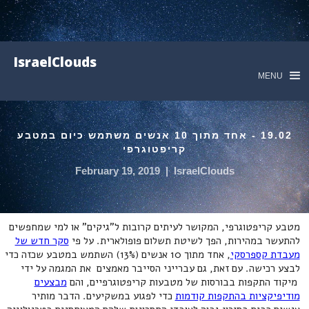
IsraelClouds
MENU
19.02 - אחד מתוך 10 אנשים משתמש כיום במטבע
קריפטוגרפי
February 19, 2019
|
IsraelClouds
מטבע קריפטוגרפי, המקושר לעיתים קרובות ל"גיקים" או למי שמחפשים
להתעשר במהירות, הפך לשיטת תשלום פופולארית. על פי
סקר חדש של
מעבדת קספרסקי
, אחד מתוך 10 אנשים (13%) השתמש במטבע שכזה כדי
לבצע רכישה. עם זאת, גם עברייני הסייבר מאמצים את המגמה על ידי
מיקוד התקפות בבורסות של מטבעות קריפטוגרפיים, והם
מבצעים
מודיפיקציות בהתקפות קודמות
כדי לפגוע במשקיעים. הדבר מותיר