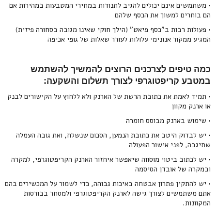
• משתמשים אינם יכולים להגיב לתנודות במחירי המטבעות במהירות אם
הם בוחרים למשוך את הכסף שלהם
• פעולות רבות ב"כסף פיאט" (הילך חוקי שאינו מגובה בסחורה פיזית)
המגיע ממקור אנונימי עלולות לעורר שאלות של גופי אכיפה
כמה טיפים לצרכנים הרוצים להמשיך להשתמש
במטבע קריפטוגרפי לצורך תשלום והשקעה:
• תמיד לאמת את כתובת הרשת של הארנק ולא ללחוץ על הקישורים לבנק
או ארנק מקוון
• שימוש בארנק מבוסס חומרה
• יש לבדוק היטב את כתובת הנמען, הסכום שנשלח, ואת גובה העמלה
שתיגבה, לפני אישור הפעולה
• יש לכתוב ביטוי מוסווה שיאפשר איחזור הארנק הקריפטוגרפי, למקרה
ובמקרה של אובדן הסיסמה
• יש להתקין פתרון אבטחה באיכות גבוהה, כדי לשמור על המכשירים בהם
אתם משתמשים לצורך גישה לארנק הקריפטוגרפי ולמסחר בבורסות
המקוונות.