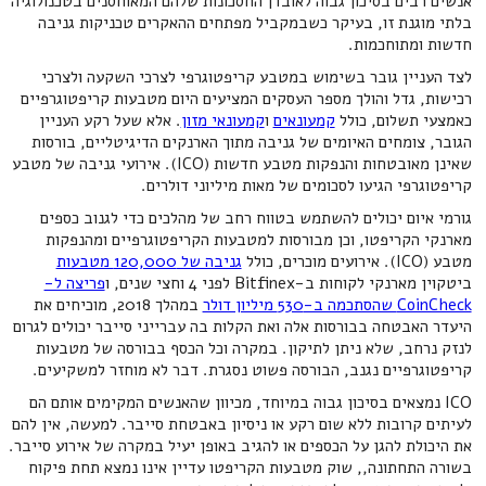
אנשים רבים בסיכון גבוה לאובדן החסכונות שלהם המאוחסנים בטכנולוגיה
בלתי מוגנת זו, בעיקר כשבמקביל מפתחים ההאקרים טכניקות גניבה
חדשות ומתוחכמות.
לצד העניין גובר בשימוש במטבע קריפטוגרפי לצרכי השקעה ולצרכי
רכישות, גדל והולך מספר העסקים המציעים היום מטבעות קריפטוגרפיים
כאמצעי תשלום, כולל
קמעונאים
ו
קמעונאי מזון
. אלא שעל רקע העניין
הגובר, צומחים האיומים של גניבה מתוך הארנקים הדיגיטליים, בורסות
שאינן מאובטחות והנפקות מטבע חדשות (ICO). אירועי גניבה של מטבע
קריפטוגרפי הגיעו לסכומים של מאות מיליוני דולרים.
גורמי איום יכולים להשתמש בטווח רחב של מהלכים כדי לגנוב כספים
מארנקי הקריפטו, וכן מבורסות למטבעות הקריפטוגרפיים ומהנפקות
מטבע (ICO). אירועים מוכרים, כולל
גניבה של 120,000 מטבעות
ביטקוין מארנקי לקוחות ב-Bitfinex לפני 4 וחצי שנים, ו
פריצה ל-
CoinCheck שהסתכמה ב-530 מיליון דולר
במהלך 2018, מוכיחים את
היעדר האבטחה בבורסות אלה ואת הקלות בה עברייני סייבר יכולים לגרום
לנזק נרחב, שלא ניתן לתיקון. במקרה וכל הכסף בבורסה של מטבעות
קריפטוגרפיים נגנב, הבורסה פשוט נסגרת. דבר לא מוחזר למשקיעים.
ICO נמצאים בסיכון גבוה במיוחד, מכיוון שהאנשים המקימים אותם הם
לעיתים קרובות ללא שום רקע או ניסיון באבטחת סייבר. למעשה, אין להם
את היכולת להגן על הכספים או להגיב באופן יעיל במקרה של אירוע סייבר.
בשורה התחתונה,, שוק מטבעות הקריפטו עדיין אינו נמצא תחת פיקוח