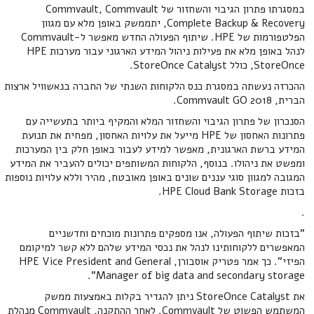
במסגרתו פתרון הגיבוי והשחזור של Commvault, Commvault
Complete Backup & Recovery, יתממשק באופן מלא עם מגוון
הפלטפורמות של HPE. שיתוף הפעולה החדש מאפשר ל-Commvault
לנהל באופן מלא את פעילות ניהול המידע הארגוני עבור מערכות HPE
StoreOnce, כולל StoreOnce Catalyst.
ההכרזה נעשתה במסגרת כנס הלקוחות השנתי של החברה בנאשוויל ארצות
הברית, Commvault GO 2018.
הסנכרון של פתרון הגיבוי והשחזור המלא והמקיף ביותר בתעשייה עם
פתרונות האחסון של HPE מייעל את עלויות האחסון, מפחית את תנועת
המידע ברשת הארגונית, מאפשר למידע לעבור באופן חלק בין המערכות
ומפשט את ניהולו. בנוסף, הלקוחות המשותפים יכולים להעביר את המידע
המגובה למגוון סוגי עננים שונים באופן מאובטח, מהיר וללא עלויות נוספות
בזכות HPE Cloud Bank Storage.
.
"בזכות שיתוף הפעולה, אנו מספקים פתרונות מוכחים וחדשניים
המאפשרים ללקוחותינו לנהל את נכסי המידע שלהם ללא קשר למיקומם
הפיזי". כך אמר פטריק אוסבורן, HPE Vice President and General
Manager of big data and secondary storage".
את StoreOnce Catalyst ניתן להגדיר בקלות באמצעות ממשק
המשתמש הפשוט של Commvault. לאחר ההתקנה, Commvault מנהלת