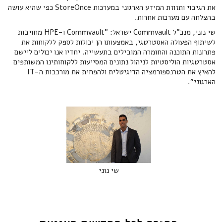
את הגיבוי ותזוזת המידע הארגוני במערכות StoreOnce כפי שהיא עושה
בהצלחה עם מערכות אחרות.
שי נוני, מנכ"ל Commvault ישראל: "Commvault ו-HPE מחויבות
לשיתוף הפעולה האסטרטגי, באמצעותו הן יכולות לספק ללקוחות את
פתרונות התוכנה והחומרה המובילים בתעשייה. יחדיו אנו יכולים ליישם
אסטרטגיות הוליסטיות לניהול נתונים המסייעות ללקוחותינו המשותפים
להאיץ את הטרנספורמציה הדיגיטלית ולהפחית את מורכבות ה-IT
הארגוני".
שי נוני