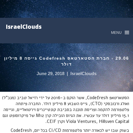
IsraelClouds
MENU
29.06 - חברת הסטארטאפ Codefresh גייסה 8 מיליון
דולר
June 29, 2018
|
IsraelClouds
הסטארטאפ Codefresh, אשר הוקם ב-2016 על ידי רזיאל טביב (מנכ"ל)
ואולג ורכובסקי (CTO), גייס השבוע 8 מיליון דולר. החברה פיתחה
פלטפורמה להקמה ופריסת תוכנה בסביבת קונטיינרים וירטואליים, וגייסה
15.1 מיליון דולר עד עכשיו. את הגיוס הובילה קרן M12 של מיקרוסופט וגם
Viola Ventures, Hillsven Capital וקרן CEIF.
בשוק שבו יש לכאורה יותר פלטפורמות CI/CD בכל יום, Codefresh