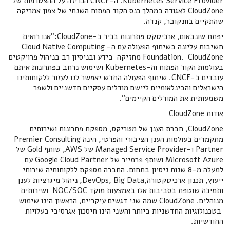
Kubernetes Service Provider. ה-CNCF הכריזה על ההצטרפות של
CloudZone לאגודה במהלך כנס הקוד הפתוח השנתי של צפון אמריקה
שהתקיים בוונקובר, קנדה.
יפתח שונבאום, ארכיטקט פתרונות בכיר ב-CloudZone:"אנו רואים
חשיבות עליונה בשיתוף הפעולה עם ה- Cloud Native Computing
Foundation. CloudZone מחזיקה בידע ובניסיון רב בניהול פרויקטים
בעולמות הקוד הפתוח וה-Kubernetes ושימוש נרחב בפתרונות איתם
עובדים ב-CNCF. שיתוף הפעולה החדש יאפשר לנו לעזור ללקוחותינו
הישראלים והבינלאומיים ליישם מודלים עסקיים חדשניים ולשפר
משמעותית את המודלים הקיימים".
אודות CloudZone
CloudZone, חברת הענן של מטריקס, מספקת פתרונות ושירותים
מתקמדים בעולמות הענן הציבורי והפרטי, הינה Premier Consulting
Partner ו-Managed Service Provider של AWS, שותף Gold של
Microsoft Azure ושותף פרמייר של Google Cloud Partner עם
למעלה מ-8 שנות ניסיון בתחום. החברה מספקת ללקוחותיה שירותי
ייעוץ, תכנון ארכיטקטורה,DevOps, Big Data, ניהול מיגרציות לענן
ותמיכה שוטפת בסביבות אלו באמצעות מוקד NOC/SOC ושירותים
מנוהלים. CloudZone שמה שני דגשים עיקריים, הראשון הינו שימוש
בטכנולוגיות החדשניות ביותר והשני הינו חיסכון אגרסיבי בעלויות
החודשיות.