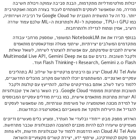
יכולות מולטימודליות מתקדמות, הבנת סביבה עמוקה ויכולת חשיבה
מהירה, מה שמאפשר לעסקים ולמפתחים לעבוד בצורה חכמה ואפקטיבית
יותר. כל זה על התשתית הטכנית של Google Cloud על רכיביה ושירותיה,
כמו GPU ו-TPU, שמספקת ל-AI ולפתרונות ה-ML שלכם עמוד שדרה
היציב, אמין ופתוח לגדילה ולהתרחבות.
בנוסף תכירו את את NotebookLM המשופר, שמספק מרחבי עבודה
מתקדמים המשלבים יצירתיות, שיתוף פעולה ופודקאסטים מותאמים
אישית לתכנים שסיפקתם, עם אפשרות להצטרף לשיחה, לשאול שאלות
ולקבל תשובות. נדגים שם גם את Multimodal Live API, Gemini Deep
Research, Gemini 2.0 Flash ו-Flash Thinking ועוד.
Cloud AI Tel Aviv יציג גם היבטים פרקטיים של שילוב AI בתהליכים
עסקיים וארגוניים. המשתתפים יוכלו להתרשם מקרוב מהכלים החדשניים,
ללמוד כיצד לשלב אותם בפרויקטים שלהם, להתייעץ עם קולגות ולקבל
תשובות ופתרונות ממומחי Google Cloud. בין השאר נראה איך טכנולוגיות
AI יוצרות פתרונות מותאמים אישית, כמו בניית מודלים עסקיים המבוססים
על למידת מכונה ואוטומציה של משימות שגרתיות, מה שמאפשר לעסקים
להגדיל את היעילות ולמקד את משאביהם באסטרטגיה ובחדשנות.
האירוע מספק מבט ייחודי ובלעדי אל העתיד, ומציע כלים מעשיים ודיונים
מעמיקים שיעזרו לכם להיות מוכנים למהפכה הטכנולוגית שכבר מתרחשת.
Cloud AI Tel Aviv הוא הזדמנות ללמוד על טכנולוגיות חדשות, ולא פחות
מכך מקום לנטוורקינג, שיתוף ידע, יצירת קשרים מקצועיים והשראה