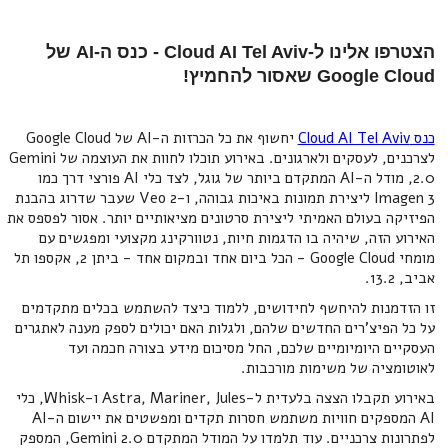
הצטרפו אלינו ל-Cloud AI Tel Aviv - כנס ה-AI של
Google Cloud שאסור להחמיץ!
כנס Cloud AI Tel Aviv
יחשוף את כל הכרזות ה-AI של Google Cloud
לצרכנים, לעסקים ולארגונים. באירוע תוכלו לחוות את העוצמה של Gemini
2.0, מודל ה-AI המתקדם ביותר של גוגל, לצד כלי AI פורצי דרך כמו
Imagen 3 ליצירת תמונות באיכות גבוהה, ו-Veo 2 שעבר שדרוג בהבנת
הפיזיקה בעולם האמיתי ליצירת סרטונים מציאותיים יותר. אסור לפספס את
האירוע הזה, שיהיה בו הדגמות חיות, נטוורקינג מקצועי ומפגשים עם
מומחי Google Cloud - הכל ביום אחד ובמקום אחד - ביתן 2, אקספו תל
אביב, 13.2.
זו הזדמנות להיחשף לחידושים, ללמוד כיצד להשתמש בכלים מתקדמים
על כל הפיצ'רים החדשים שלהם, ולגלות האם יכולים לספק מענה לאתגרים
העסקיים היומיומיים שלכם, החל מסיכום מידע בצורה חכמה ועד
לאוטומציה של משימות מורכבות.
באירוע תקבלו הצצה בלעדית ל-Astra, Mariner, Jules ו-Whisk, כלי
AI המספקים חוויות משתמש חסרות תקדים ומפשטים את יישום ה-AI
לפתרונות צרכניים. עוד תלמדו על המודל המתקדם Gemini 2.0, המספק