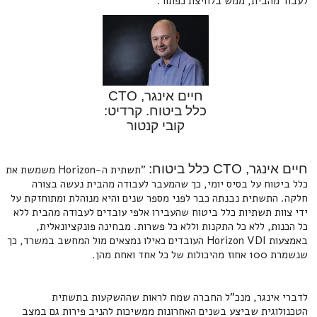
לעבוד מהבית, ממש בלחיצת כפתור.
חיים אינגר, CTO
כלל ביטוח. קרדיט:
קובי קנטור
חיים אינגר, CTO כלל ביטוח:
"תשתית ה-Horizon משמשת את
כלל ביטוח על בסיס יומי, כך שהמעבר לעבודה מהבית נעשה בצורה
חלקה. התשתית נבנתה כבר לפני מספר שנים והיא מנוהלת ומתוחזקת על
ידי צוות תשתיות כלל ביטוח שהעבירו אלפי עובדים לעבודה מהבית ללא
כל הכנות, ללא כל התקנות וללא כל פשרות. מבחינה פונקציונאלית,
באמצעות Horizon VDI העובדים כאילו נמצאים מול המחשב במשרד, כך
שנשמרת 100 אחוז מהיכולות של כל אחד ואחת מהן.
לדברי אינגר, מנכ"ל החברה שמח לראות שההשקעות בתשתית
הטכנולוגית שביצע בשנים האחרונות ממשיכות להניב פירות גם במצב