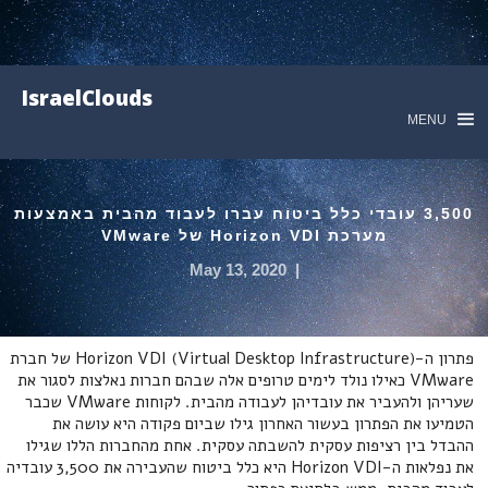
IsraelClouds
MENU
3,500 עובדי כלל ביטוח עברו לעבוד מהבית באמצעות
מערכת Horizon VDI של VMware
May 13, 2020
|
פתרון ה-Horizon VDI (Virtual Desktop Infrastructure) של חברת
VMware כאילו נולד לימים טרופים אלה שבהם חברות נאלצות לסגור את
שעריהן ולהעביר את עובדיהן לעבודה מהבית. לקוחות VMware שכבר
הטמיעו את הפתרון בעשור האחרון גילו שביום פקודה היא עושה את
ההבדל בין רציפות עסקית להשבתה עסקית. אחת מהחברות הללו שגילו
את נפלאות ה-Horizon VDI היא כלל ביטוח שהעבירה את 3,500 עובדיה