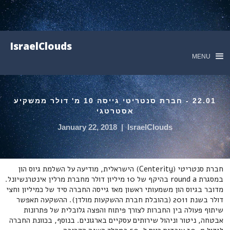
IsraelClouds
MENU
22.01 - חברת סנטריטי גייסה 10 מ' דולר ממשקיע
אסטרטגי
January 22, 2018
|
IsraelClouds
חברת סנטריטי (Centerity) הישראלית, מודיעה על השלמת גיוס הון
במסגרת round a בהיקף של 10 מיליון דולר מחברת מרלין אינטרנשיונל.
מדובר בגיוס הון משמעותי ראשון מאז גייסה החברה סיד של כמיליון וחצי
דולר בשנת 2011 (בהובלת חברת ההשקעות מולדן). ההשקעה תאפשר
שיתוף פעולה בין החברות לצורך פיתוח והפצה גלובלית של פתרונות
אבטחה, ניטור וניהול שירותים עסקיים בארגונים. בנוסף, בכוונת החברה