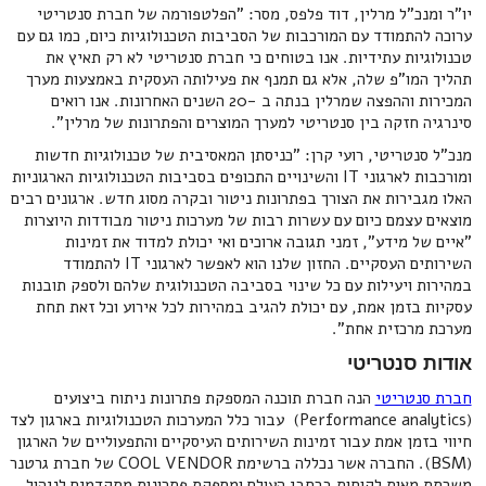
יו"ר ומנכ"ל מרלין, דוד פלפס, מסר: "הפלטפורמה של חברת סנטריטי
ערוכה להתמודד עם המורכבות של הסביבות הטכנולוגיות כיום, כמו גם עם
טכנולוגיות עתידיות. אנו בטוחים כי חברת סנטריטי לא רק תאיץ את
תהליך המו"פ שלה, אלא גם תמנף את פעילותה העסקית באמצעות מערך
המכירות וההפצה שמרלין בנתה ב -20 השנים האחרונות. אנו רואים
סינרגיה חזקה בין סנטריטי למערך המוצרים והפתרונות של מרלין".
מנכ"ל סנטריטי, רועי קרן: "כניסתן המאסיבית של טכנולוגיות חדשות
ומורכבות לארגוני IT והשינויים התכופים בסביבות הטכנולוגיות הארגוניות
האלו מגבירות את הצורך בפתרונות ניטור ובקרה מסוג חדש. ארגונים רבים
מוצאים עצמם כיום עם עשרות רבות של מערכות ניטור מבודדות היוצרות
"איים של מידע", זמני תגובה ארוכים ואי יכולת למדוד את זמינות
השירותים העסקיים. החזון שלנו הוא לאפשר לארגוני IT להתמודד
במהירות ויעילות עם כל שינוי בסביבה הטכנולוגית שלהם ולספק תובנות
עסקיות בזמן אמת, עם יכולת להגיב במהירות לכל אירוע וכל זאת תחת
מערכת מרכזית אחת".
אודות סנטריטי
חברת סנטריטי
הנה חברת תוכנה המספקת פתרונות ניתוח ביצועים
(Performance analytics) עבור כלל המערכות הטכנולוגיות בארגון לצד
חיווי בזמן אמת עבור זמינות השירותים העיסקיים והתפעוליים של הארגון
(BSM). החברה אשר נכללה ברשימת COOL VENDOR של חברת גרטנר
משרתת מאות לקוחות ברחבי העולם ומספקת פתרונות מתקדמים לניהול