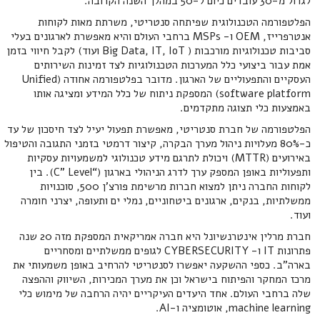
לגדול מ-30 עובדים כיום ל-50 במהלך השנה הקרובה.
הפלטפורמה הטכנולוגית שפיתחה סנטריטי, משרתת מאות לקוחות
אנטרפרייז, OEM ו- MSPs ברחבי העולם והיא מאפשרת לארגונים בעלי
סביבות טכנולוגיות מורכבות ( Big Data, IT, IoT ועוד) לקבל חיווי בזמן
אמת עבור ביצועי כלל המערכות הטכנולוגיות לצד זמינות השירותים
העסקיים והתפעוליים של הארגון. מדובר בפלטפורמה אחודה (Unified
software platform) המספקת ניתוח של כלל המידע ומציגה אותו
באמצעות כלי תצוגה מתקדמים.
הפלטפורמה של חברת סנטריטי, מאפשרת תפעול יעיל לצד חיסכון של עד
כ-80% מעלויות ניהול מערך הבקרה, קיצור דרמטי בזמני התגובה והטיפול
באירועים (MTTR) ויכולת לתרגם מידע טכנולוגי למשמעויות עסקיות
ותפעוליות באופן המספק ערך לדרג הניהולי בארגון (“C” Level). בין
לקוחות החברה ניתן למצוא חברות מרשימת פורצ'ן 500, סוכנויות
ממשלתיות, בנקים, ארגונים ביטחוניים, נמלי ים ותעופה, יצרני חומרה
ועוד.
חברת מרלין אינטרנשיונל היא חברה אמריקאית המספקת מזה 20 שנה
פתרונות IT ו- CYBERSECURITY לגופים ממשלתיים ומסחריים
בארה"ב. כספי ההשקעה יאפשרו לסנטריטי להרחיב באופן משמעותי את
מרכז המחקר והפיתוח בישראל וכן את מערך המכירות, השיווק וההפצה
שלה ברחבי העולם. אחד היעדים העיקריים יהיה הרחבה של מימוש כלי
machine learning, אוטומציה ו-AI.