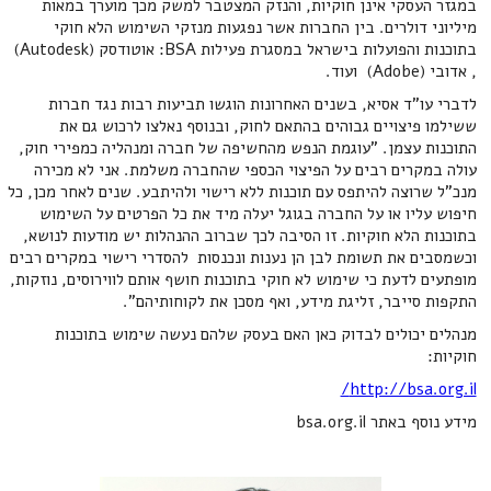
במגזר העסקי אינן חוקיות, והנזק המצטבר למשק מכך מוערך במאות
מיליוני דולרים. בין החברות אשר נפגעות מנזקי השימוש הלא חוקי
בתוכנות והפועלות בישראל במסגרת פעילות BSA: אוטודסק (Autodesk)
, אדובי (Adobe) ועוד.
לדברי עו"ד אסיא, בשנים האחרונות הוגשו תביעות רבות נגד חברות
ששילמו פיצויים גבוהים בהתאם לחוק, ובנוסף נאלצו לרכוש גם את
התוכנות עצמן. "עוגמת הנפש מהחשיפה של חברה ומנהליה כמפירי חוק,
עולה במקרים רבים על הפיצוי הכספי שהחברה משלמת. אני לא מכירה
מנכ"ל שרוצה להיתפס עם תוכנות ללא רישוי ולהיתבע. שנים לאחר מכן, כל
חיפוש עליו או על החברה בגוגל יעלה מיד את כל הפרטים על השימוש
בתוכנות הלא חוקיות. זו הסיבה לכך שברוב ההנהלות יש מודעות לנושא,
וכשמסבים את תשומת לבן הן נענות ונכנסות להסדרי רישוי במקרים רבים
מופתעים לדעת כי שימוש לא חוקי בתוכנות חושף אותם לווירוסים, נוזקות,
התקפות סייבר, זליגת מידע, ואף מסכן את לקוחותיהם".
מנהלים יכולים לבדוק כאן האם בעסק שלהם נעשה שימוש בתוכנות
חוקיות:
http://bsa.org.il/
מידע נוסף באתר bsa.org.il