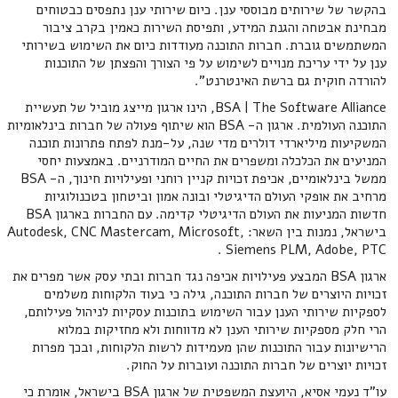
בהקשר של שירותים מבוססי ענן. כיום שירותי ענן נתפסים כבטוחים
מבחינת אבטחה והגנת המידע, ותפיסת השירות כאמין בקרב ציבור
המשתמשים גוברת. חברות התוכנה מעודדות כיום את השימוש בשירותי
ענן על ידי עריכת מנויים לשימוש על פי הצורך והפצתן של התוכנות
להורדה חוקית גם ברשת האינטרנט".
BSA | The Software Alliance, הינו ארגון מייצג מוביל של תעשיית
התוכנה העולמית. ארגון ה- BSA הוא שיתוף פעולה של חברות בינלאומיות
המשקיעות מיליארדי דולרים מדי שנה, על-מנת לפתח פתרונות תוכנה
המניעים את הכלכלה ומשפרים את החיים המודרניים. באמצעות יחסי
ממשל בינלאומיים, אכיפת זכויות קניין רוחני ופעילויות חינוך, ה- BSA
מרחיב את אופקי העולם הדיגיטלי ובונה אמון וביטחון בטכנולוגיות
חדשות המניעות את העולם הדיגיטלי קדימה. עם החברות בארגון BSA
בישראל, נמנות בין השאר: Autodesk, CNC Mastercam, Microsoft,
Siemens PLM, Adobe, PTC .
ארגון BSA המבצע פעילויות אכיפה נגד חברות ובתי עסק אשר מפרים את
זכויות היוצרים של חברות התוכנה, גילה כי בעוד הלקוחות משלמים
לספקיות שירותי הענן עבור השימוש בתוכנות עסקיות לניהול פעילותם,
הרי חלק מספקיות שירותי הענן לא מדווחות ולא מחזיקות במלוא
הרישיונות עבור התוכנות שהן מעמידות לרשות הלקוחות, ובכך מפרות
זכויות יוצרים של חברות התוכנה ועוברות על החוק.
עו"ד נעמי אסיא, היועצת המשפטית של ארגון BSA בישראל, אומרת כי