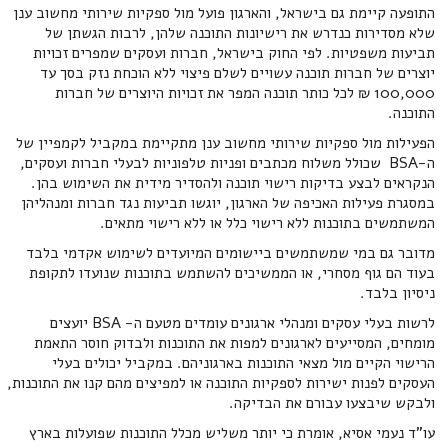
התופעה קיימת גם בישראל, והארגון פועל מול ספקיות שירותי מחשוב ענן
שלא מסדירות כנדרש את רישיונות התוכנה שלהן, לרבות הגשתן של
תביעות משפטיות. לפי החוק בישראל, חברות ועסקים שמפרים זכויות
יוצרים של חברות תוכנה עשויים לשלם פיצוי ללא הוכחת נזק בסך עד
100,000 ₪ לכל כותר תוכנה המפר את זכויות היוצרים של חברות
התוכנה.
הפעילות מול ספקיות שירותי מחשוב ענן מתקיימת במקביל לקמפיין של
ה-BSA שכולל משלוח מכתבים ופניות טלפוניות לבעלי חברות ועסקים,
הנקראים לבצע בדיקות רישוי תוכנה ולהסדיר מידית את השימוש בהן.
במסגרת פעילות האכיפה של הארגון, יוגשו תביעות נגד חברות ומנהליהן
המשתמשים בתוכנות ללא רישוי כלל או ללא רישוי מתאים.
מדובר גם במי שמשתמשים ביישומים המיועדים לשימוש אקדמי בלבד
בעוד הם גוף מסחרי, או הממשיכים להשתמש בתוכנות שנועדו לתקופת
ניסיון בלבד.
לרשות בעלי עסקים ומנהלי ארגונים עומדים מטעם ה- BSA יועצים
מומחים, המסייעים לארגונים למפות את התוכנות ולבדוק חוסר התאמת
הרישוי הקיים מול מצאי התוכנות בארגוניהם. במקביל יכולים בעלי
העסקים לפנות ישירות לספקיות התוכנה או למפיצים מהם קנו את התוכנות,
ולבקש שיבצעו עבורם את הבדיקה.
עו"ד נעמי אסיא, אומרת כי יותר משליש מכלל התוכנות שפועלות בארץ