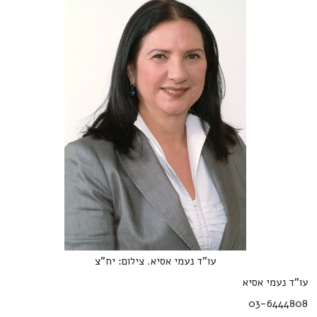
עו"ד נעמי אסיא. צילום: יח"צ
עו"ד נעמי אסיא
03-6444808