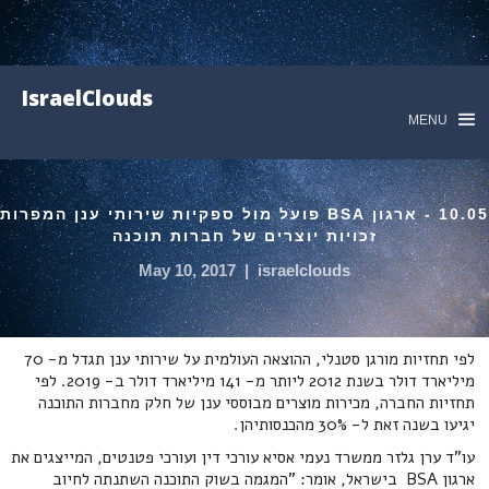
IsraelClouds
MENU
10.05 - ארגון BSA פועל מול ספקיות שירותי ענן המפרות
זכויות יוצרים של חברות תוכנה
May 10, 2017
|
israelclouds
לפי תחזיות מורגן סטנלי, ההוצאה העולמית על שירותי ענן תגדל מ- 70
מיליארד דולר בשנת 2012 ליותר מ- 141 מיליארד דולר ב- 2019. לפי
תחזיות החברה, מכירות מוצרים מבוססי ענן של חלק מחברות התוכנה
יגיעו בשנה זאת ל- 30% מהכנסותיהן.
עו"ד ערן גלזר ממשרד נעמי אסיא עורכי דין ועורכי פטנטים, המייצגים את
ארגון BSA בישראל, אומר: "המגמה בשוק התוכנה השתנתה לחיוב