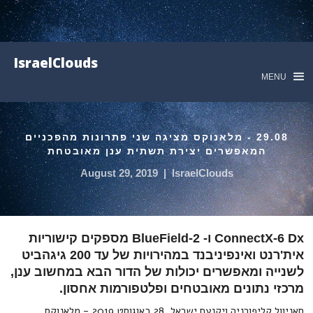
IsraelClouds
MENU
29.08 - מלאנוקס מציגה שני פתרונות מהפכניים
המאפשרים יצירת תשתית ענן מאובטחת
August 29, 2019
|
IsraelClouds
ConnectX-6 Dx ו- BlueField-2 מספקים קישוריות
אית'רנט ואינפיניבנד במהירויות של עד 200 גיגהביט
לשנייה ומאפשרים יכולות של הדור הבא במחשוב ענן,
מרכזי נתונים מאובטחים ופלטפורמות אחסון.
סאניוול קליפורניה ויקנעם ישראל, 28 באוגוסט 2019 - מלאנוקס