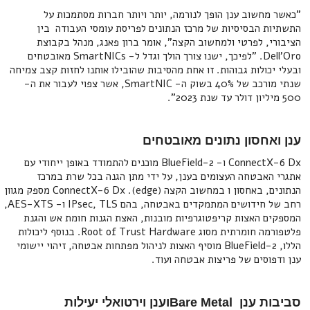
"כאשר מחשוב ענן הופך לנורמה, יותר ויותר חברות מסתמכות על
התשתיות הבסיסיות של מרכז הנתונים לפריסת עומסי העבודה בין
הציבורי, לפרטי ולמחשוב הקצה", אומר ברון פאנג, מנהל בקבוצת
Dell'Oro. "לפיכך, ישנו צורך הולך וגדל ל- SmartNICs מאובטחים
ובעלי יכולות גבוהות. זו אחת מהסיבות שהובילו אותנו לחזות קצב צמיחה
שנתי מורכב של 40% בשוק ה- SmartNIC, אשר צפוי לעבור את ה-
500 מיליון דולר עד שנת 2023".
ענן ואחסון נתונים מאובטחים
ConnectX-6 Dx ו- BlueField-2 מוכנים להתמודד באופן ייחודי עם
אתגרי האבטחה העצומים בענן, על ידי מתן הגנה בכל שרת במרכז
הנתונים, באחסון ו במחשוב הקצה (edge). ConnectX-6 Dx מספק מגוון
רחב של חידושים המתמקדים באבטחה, בהם IPsec, TLS ו- AES-XTS,
המספקים האצות קריפטוגרפיות מובנות, האצת הגנות חומת אש והגנת
פלטפורמה חומרתית מסוג Root of Trust Hardware. בנוסף ליכולות
הללו, BlueField-2 מוסיף האצות לניהול מפתחות אבטחה, זיהוי יישומי
ענן ודפוסים של פריצות אבטחה ועוד.
סביבות ענן Bare Metalוענן וירטואלי יעילות