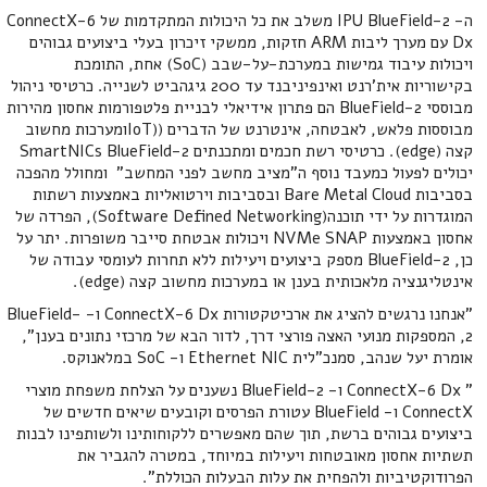
ה- IPU BlueField-2 משלב את כל היכולות המתקדמות של ConnectX-6
Dx עם מערך ליבות ARM חזקות, ממשקי זיכרון בעלי ביצועים גבוהים
ויכולות עיבוד גמישות במערכת-על-שבב (SoC) אחת, התומכת
בקישוריות אית'רנט ואינפיניבנד עד 200 גיגהביט לשנייה. כרטיסי ניהול
מבוססי BlueField-2 הם פתרון אידיאלי לבניית פלטפורמות אחסון מהירות
מבוססות פלאש, לאבטחה, אינטרנט של הדברים ((IoTומערכות מחשוב
קצה (edge). כרטיסי רשת חכמים ומתכנתים SmartNICs BlueField-2
יכולים לפעול כמעבד נוסף ה"מציב מחשב לפני המחשב" ומחולל מהפכה
בסביבות Bare Metal Cloud ובסביבות וירטואליות באמצעות רשתות
המוגדרות על ידי תוכנה(Software Defined Networking), הפרדה של
אחסון באמצעות NVMe SNAP ויכולות אבטחת סייבר משופרות. יתר על
כן, BlueField-2 מספק ביצועים ויעילות ללא תחרות לעומסי עבודה של
אינטליגנציה מלאכותית בענן או במערכות מחשוב קצה (edge).
"אנחנו נרגשים להציג את ארכיטקטורות ConnectX-6 Dx ו- BlueField-
2, המספקות מנועי האצה פורצי דרך, לדור הבא של מרכזי נתונים בענן",
אומרת יעל שנהב, סמנכ"לית Ethernet NIC ו- SoC במלאנוקס.
" ConnectX-6 Dx ו- BlueField-2 נשענים על הצלחת משפחת מוצרי
ConnectX ו- BlueField עטורת הפרסים וקובעים שיאים חדשים של
ביצועים גבוהים ברשת, תוך שהם מאפשרים ללקוחותינו ולשותפינו לבנות
תשתיות אחסון מאובטחות ויעילות במיוחד, במטרה להגביר את
הפרודוקטיביות ולהפחית את עלות הבעלות הכוללת".