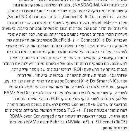
טכנולוגיות (NASDAQ:MLNX), מובילה עולמית באספקת פתרונות
קישוריות חכמים מקצה לקצה עבור שרתי מרכזי נתונים ומערכות אחסון,
הציגה היום את ה- ConnectX-6 Dx, כרטיס רשת חכם ((SmartNIC,
ואת ה- BlueField-2, מעבד משובץ לתשתיות תקשורת. שני הפתרונות
מייצגים את הדור הבא של פתרונות הענן ומספקים אבטחת סייבר, ביצועים
ויעילות חסרי תקדים למרכזי נתונים במדרגיות עצומה, לכל רמות עומסי
העבודה. ConnectX-6 Dx ו- BlueField-2ממשיכים את חדשנותה של
מלאנוקס ברשתות לענן בעלי ביצועים גבוהים והופכים את הבלתי אפשרי
לאפשרי, על ידי הצגת מנועי האצת חומרה מתקדמים ומתכנתים הטובים
ביותר בקטגוריה, המאפשרים להמריץ יישומים בעלי חשיבות קריטית
למשימות. הם מספקים רמות חדשות של אבטחת סייבר ויעילות עם ההחזר
הגבוה ביותר על ההשקעה (ROI) למרכזי נתונים של מסחר אלקטרוני,
שרותי ענן , ספקי תשתיות תקשורת , בנקאות, ביטחון , אקדמיה
ועוד.ConnectX-6 Dx SmartNICsמספקים עד שתי יציאות של 10, 25,
5040 , או 100 גיגהביט לשנייה, או יציאה אחת של עד 200 גיגהביט
לשנייה, קישוריות אית'רנט המופעלת על ידי טכנולוגיית PAM4 SerDes
של 50 גיגהביט לשנייה וקישוריות PCIe 4.0. מנועי האצת החומרה
החדשניים של ConnectX-6 Dx כוללים לראשונה בעולם האצות חומרה
לפרוטוקולי אבטחה IPsec ו- TLS במסלול הטיפול בחבילות ובמינימום
זמן אחזור, בנוסף להאצות לווירטואליזציה RDMA over Converged
Ethernet(RoCE) ו-NVMe over Fabrics (NVMe-oF) המאיצים
פתרונות אחסון.