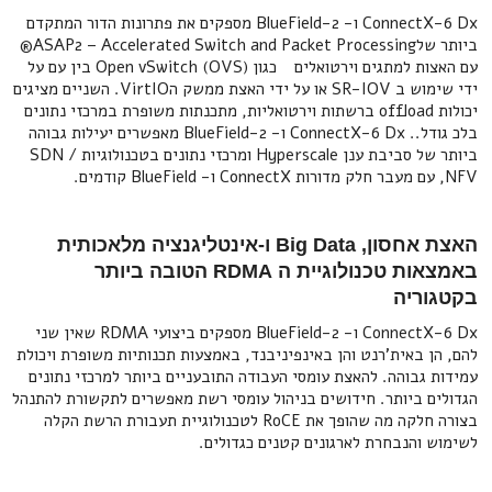
ConnectX-6 Dx ו- BlueField-2 מספקים את פתרונות הדור המתקדם
ביותר שלASAP2 – Accelerated Switch and Packet Processing®
עם האצות למתגים וירטואלים כגון Open vSwitch (OVS) בין עם על
ידי שימוש ב SR-IOV או על ידי האצת ממשק הVirtIO. השניים מציגים
יכולות offload ברשתות וירטואליות, מתכנתות משופרת במרכזי נתונים
בלכ גודל.. ConnectX-6 Dx ו- BlueField-2 מאפשרים יעילות גבוהה
ביותר של סביבת ענן Hyperscale ומרכזי נתונים בטכנולוגיות SDN /
NFV, עם מעבר חלק מדורות ConnectX ו- BlueField קודמים.
האצת אחסון, Big Data ו-אינטליגנציה מלאכותית
באמצאות טכנולוגיית ה RDMA הטובה ביותר
בקטגוריה
ConnectX-6 Dx ו- BlueField-2 מספקים ביצועי RDMA שאין שני
להם, הן באית'רנט והן באינפיניבנד, באמצעות תכנותיות משופרת ויכולת
עמידות גבוהה. להאצת עומסי העבודה התובעניים ביותר למרכזי נתונים
הגדולים ביותר. חידושים בניהול עומסי רשת מאפשרים לתקשורת להתנהל
בצורה חלקה מה שהופך את RoCE לטכנולוגיית תעבורת הרשת הקלה
לשימוש והנבחרת לארגונים קטנים כגדולים.