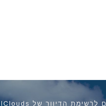
רשימת הדיוור של IsraelClouds