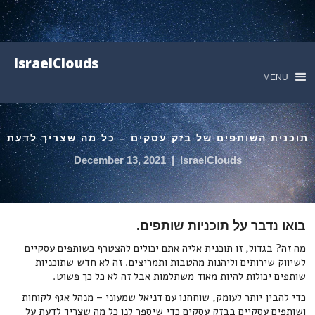
IsraelClouds
MENU
תוכנית השותפים של בזק עסקים – כל מה שצריך לדעת
December 13, 2021
|
IsraelClouds
בואו נדבר על תוכניות שותפים.
מה זה? בגדול, זו תוכנית אליה אתם יכולים להצטרף כשותפים עסקיים
לשיווק שירותים וליהנות מהטבות ותמריצים. זה לא חדש שתוכניות
שותפים יכולות להיות מאוד משתלמות אבל זה לא כל כך פשוט.
כדי להבין יותר לעומק, שוחחנו עם דניאל שמעוני – מנהל אגף לקוחות
ושותפים עסקיים בבזק עסקים כדי שיספר לנו כל מה שצריך לדעת על