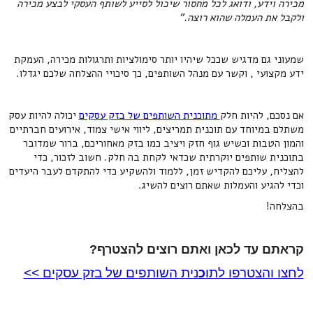
מכירה וידע, ודואג לכל מחסור שיכול לסייע לשותף העסקי לבצע מכירה
ולקבל את העמלה שהוא רוצה."
שמעוני גם מדגיש שככל שיהיו יותר סימולציות ותרגולות מכירה, העמקת
ידע מקצועי , וקשר עם מנהל השותפים, כך סיכויי ההצלחה שלכם יגדלו.
אם נסכם, להיות חלק
מתוכנית השותפים של בזק עסקים
יכולה להיות עסק
משתלם במיוחד עם תוכנית תמריצים, ליווי אישי צמוד, אירועים חברתיים
והמון הטבות וכשיש גוף חזק ויציב כמו בזק מאחוריכם, ברור שמדובר
בתוכנית שותפים יוקרתית שכדאי לקחת בה חלק. חשוב לזכור, כדי
להצליח, עליכם להקדיש זמן, ללמוד ולהשקיע כדי להתקדם לעבר היעדים
וכדי להגיע והעמלות שאתם רוצים להשיג.
בהצלחה!
קראתם עד לכאן ואתם רוצים להצטרף?
לחצו והצטרפו לתו
נית השותפים של בזק עסקים >>
כ