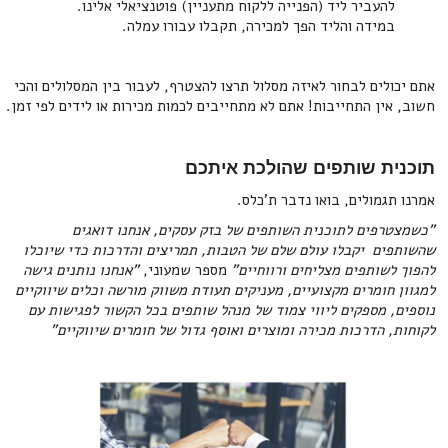
להעביר ליד (הפנייה ללקוח מתעניין) פוטנציאלי אלינו.
במידה והליד הפך למכירה, תקבלו עבורו עמלה.
אתם יכולים לבחור לאיזה מסלול תרצו להצטרף, לעבור בין המסלולים והכי
חשוב, אין התחייבות! אתם לא מתחייבים לכמות מכירות או לידים לפי זמן.
תוכנית שותפים שהולכת איתכם
אמרנו תגמולים, בואו נדבר ת'כלס.
"כשמצטרפים לתוכנית השותפים של בזק עסקים, אנחנו דואגים
שהשותפים יקבלו עולם שלם של הטבות, תמריצים והדרכות כדי שיוכלו
להפוך לשותפים מצליחים ורווחיים"
מספר שמעוני,
"אנחנו נותנים גישה
למגוון חומרים מקצועיים, מעניקים תעודת משווק מורשה וכלים שיווקיים
נוספים, מספקים ליווי צמוד של מנהל שותפים בכל הקשור לפגישות עם
לקוחות, הדרכות מכירה ומוצרים ואוסף גדול של חומרים שיווקיים"