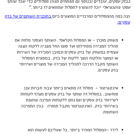
בבזק עסקים, עובדים ובנוסף גם מפתחים מגוון מסלולים כדי שכל שותף
עסקי פוטנציאלי יוכל להצטרף למסלול שמתאים לו ביותר."
הנה כמה מהמסלולים המרכזיים המוצעים כיום
בתוכנית השותפים של בזק
עסקים:
משווק מוכרן – או המסלול הקלאסי. השותף העסקי מלווה את
תהליך המכירה מתחילתו ועד סופו החל מפניה ללקוח הצגה
עצמית כמשווק של בזק עסקים וכמובן המכירה של השירות
או המוצר והלקוח הופך ללקוח של בזק. במסגרת המסלול
השותף מקבל הדרכה לתהליך המכירה של מוצרים ושירותי
בזק עסקים.
אינטגרטור - מסלול זה מתאים ביותר עבור חברות ענן
ומחשוב. במסלול זה שותף של בזק עסקים מצרף לקוחות
לשירותי בזק עסקים וגם נותן ללקוחות תמיכה שוטפת
בשירותי בזק. האינטגרטור מקבל תמורה בגין התמיכה
השוטפת.
לידר –המסלול המהיר ביותר. כל שעליכם לעשות הוא