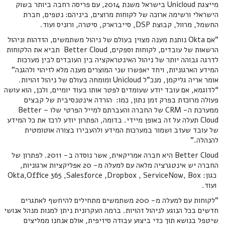
מייצגת Unicloud בישראל משנת 2014, עם פריסה רחבה ביותר בשוק
הישראלי ורשימה ארוכה של לקוחות מרוצים, ביניהם: נטפים, חברת
החשמל, מרוול, קבוצת DSP, סייברארק, סיטרה, ורוניס ועוד.
"אם Okta נותנת מענה מצוין בעולם של ניהול משתמשים, הזדהות וניהול
הרשאות של עובדים, לקוחות וספקים, Better Cloud תביא את הלקוחות
לדרגה גבוהה יותר של ניהול האינטראקציה בין העובדים לבין מערכות
המידע הארגוניות, ויחד יאפשרו שני המוצרים מענה מלא לזיהוי ולהגנה"
אומר אריה גליקמן, מנכ"ל Unicloud ומומחה בעולם של ניהול זהויות.
“לדוגמא, אם עובד יודע שעומדים לפטר אותו בעוד יומיים, ולכן, הוא עושה
פעולה מרוכזת בפרק זמן נתון, כמו: הורדה אינטנסיבית של קבצים
ממערכת ה- CRM של החברה והעברתם למייל הפרטי שלו – Better
Cloud תעלה על זה באופן מיידי. בדומה, הפתרון יודע לרכז את כל המידע
של עובד שעזב ושמור במערכות המידע ולהעבירו בצורה אוטומטית
להנהלה."
Better Cloud היא חברה אמריקאית, אשר נוסדה ב- 2011. לפתרון של
החברה יש אינטגרציה מלאה עם למעלה מ- 20 אפליקציות ארגוניות,
כגון: Okta,Office 365 ,Salesforce ,Dropbox , ServiceNow, Box
ועוד.
"לקוחות עם למעלה מ- 200 משתמשים מתחילים להיחשף לאתגרים
חדשים בכל הנוגע לניהול זהויות. ברמה העקרונית ניתן למנות מנהל אנושי
שיטפל בנושא תוך כדי ביצוע עבודה סיזיפית, אולם אנחנו ממליצים