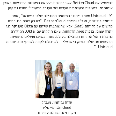
להטמיע את BetterCloud אשר יכולה לבצע את הפעולות הנדרשות באופן
אוטומטי, ביעילות ובעשירית העלות של העובד הייעודי" מסכם גליקמן.
"ל- Unicloud מעמד ייחודי כשותפה המובילה שלנו בישראל", אמר
דייוויד פוליטיס, מנכ"ל ומייסד BetterCloud. "לא רק שהם בנו בסיס
מרשים של לקוחות SaaS, אלא שהשותפות שלהם עם Okta מעניקה לנו
יתרון עצום, בזכות מאות הלקוחות שאנו חולקים עם Okta, המוגדרת
כחברת ניהול הזהויות המובילה בעולם. עתה, כשאנו פועלים להטמעת
הפלטפורמה שלנו בשוק הישראלי - לא יכולנו לקוות לשותף טוב יותר מ-
Unicloud ."
אריה גליקמן, מנכ"ל
Unicloud, קייטלין
מק-דויט, מנהלת ערוצים