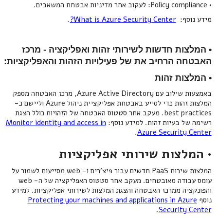
• Policy compliance: לעקוב אחר מדיניות אבטחת המשאבים.
מידע נוסף:
What is Azure Security Center?
.
• המלצות חדשות לשירותי זהות ואפליקציה - מרכז
האבטחה הרחיב את של פעילויות הזהות והאפליקציות:
• המלצות זהות
באמצעות שילוב עם Azure Active Directory, מרכז האבטחה מספק
המלצות זהות כדי לסייע באבטחת אפליקציית ניהול Azure וליישם כ-
best practices. מעקב אחר סטטוס האבטחה של הזהויות כולל הצגת
רשימה של בעיות זהות. למידע נוסף:
Monitor identity and access in
.
Azure Security Center
• המלצות שירותי אפליקציות
המלצות שירות PaaS חדשים עבור פיצ'רים ו- web מסייעות לשמור על
עומס עבודה מאובטחים. מעקב אחר סטטוס האפליקציה של ה- web
והפונקציה ממרכז האבטחה והצגת המלצות לשירותי אפליקציות. למידע
נוסף
Protecting your machines and applications in Azure
.
Security Center