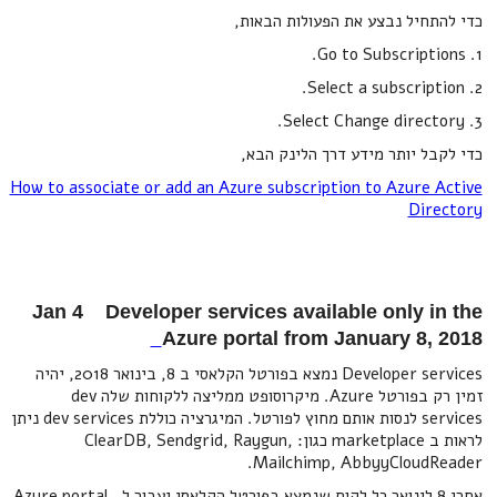
כדי להתחיל נבצע את הפעולות הבאות,
‍1. Go to Subscriptions.
2. Select a subscription.
3. Select Change directory.
כדי לקבל יותר מידע דרך הלינק הבא,
How to associate or add an Azure subscription to Azure Active
Directory
Jan 4 Developer services available only in the
Azure portal from January 8, 2018
Developer services נמצא בפורטל הקלאסי ב 8, בינואר 2018, יהיה
זמין רק בפורטל Azure. מיקרוסופט ממליצה ללקוחות שלה dev
services לנסות אותם מחוץ לפורטל. המיגרציה כוללת dev services ניתן
לראות ב marketplace כגון: ClearDB, Sendgrid, Raygun,
Mailchimp, AbbyyCloudReader.
אחרי 8 לינואר כל לקוח שנמצא בפורטל הקלאסי יעבור ל Azure portal .