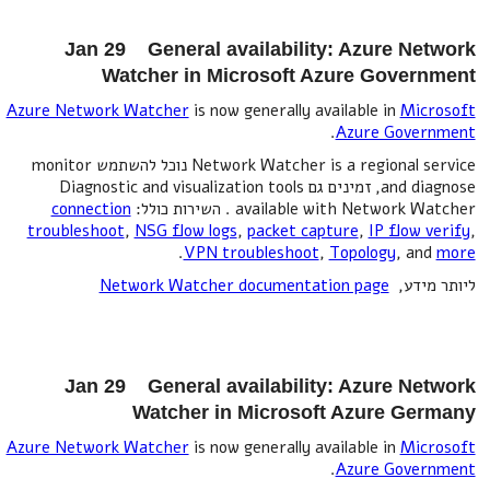
Jan 29 General availability: Azure Network
Watcher in Microsoft Azure Government
Azure Network Watcher
is now generally available in
Microsoft
.
Azure Government
Network Watcher is a regional service נוכל להשתמש monitor
and diagnose, זמינים גם Diagnostic and visualization tools
available with Network Watcher . השירות כולל:
connection
troubleshoot
,
NSG flow logs
,
packet capture
,
IP flow verify
,
.
VPN troubleshoot
,
Topology
, and
more
ליותר מידע,
Network Watcher documentation page
Jan 29 General availability: Azure Network
Watcher in Microsoft Azure Germany
Azure Network Watcher
is now generally available in
Microsoft
.
Azure Government