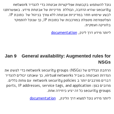
נוכל להשתמש בקבוצות אפליקציות אבטחה כדי להגדיר network
security שהיא הרחבה, הכוללת מדיניות של אבטחת מידע. באפשרותנו
לבצע שימוש חוזר במדיניות אבטחה ללא צורך בניהול של כתובת IP.
הפלטפורמה מטפלת במורכבות של כתובות IP, כך שנוכל להתמקד
בלוגיקה העסקית.
ליותר מידע דרך לינק,
documentation
Jan 9 General availability: Augmented rules for
NSGs
הרחבת הכללים של network security groups (NSGs) כדי לפשט את
הגדרות האבטחה בשביל virtual networks, כך שאנחנו יכולים להגדיר
דברים מורכבים יותר ב network security policies עם פחות כללים.
מרובים כגון: ports, IP addresses, service tags, and application
security groups כל זה יגיע כיחידה אחת.
ליותר מידע נוכל למצוא דרך הלינק,
documentation