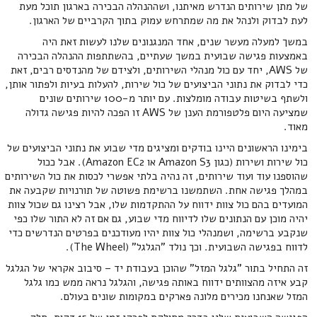
של מתן שירותים הנדרש מאיתנו, ושההנהלה הבכירה בארגון תוכל מעת
לעת לבדוק ולנהל את מה שמתרחש עמוק בתוך הקרביים של הארגון.
במשך למעלה מעשר שנים, אחד המנגנונים שלנו לעשות זאת היה
באמצעות פגישה שבועית במשך שעתיים, בהשתתפות ההנהלה הבכירה
של AWS, יחד עם כול מנהלי השירותים, ולצידם של מהנדסים רבים, זאת
כדי לבדוק את נתוני הביצועים של כול שירות, להעלות בעיות ולפתור אותן,
ולשתף בשיטות עבודה מומלצות. עם יותר מ-100 שירותים שונים
שמציעה היום פלטפורמת הענן של AWS זו הפכה להיות פגישה גדולה
מאוד.
בימינו הראשונים היינו בודקים ומציגים מדי שבוע את נתוני הביצועים של
כול שירות ושירות (כגון Amazon S3 או Amazon EC2). אבל ככול
שהוספנו עוד ועוד שירותים, זה נהיה בלתי אפשרי לכסות את כול השירותים
במהלך פגישה אחת. השתמשנו ברשימת פשוטה של תורנויות שקבעה את
המועדים בהם כול צוות ידווח על ההתקדמות שלו, אבל רצינו גם שכול צוות
יהיה מוכן עם הנתונים שלו לדיווח מדי שבוע, גם אם זה לא התור שלו כפי
שנקבע ברשימה, ושמנהלי כול צוות יהיו מעודכנים בפרטים הנדרשים כדי
לדווח בפגישה השבועית. וכך נולד "הגלגל" (The Wheel).
זה התחיל בתור "גלגל המזל" שהוכן בעבודת יד – סיבוב אקראי של הגלגל
קבע איזה מהצוותים ידווח באותה פגישה, והגלגל נראה ממש כמו גלגל
המזל שאנחנו מכירים מלונה פארקים במקומות שונים בעולם.