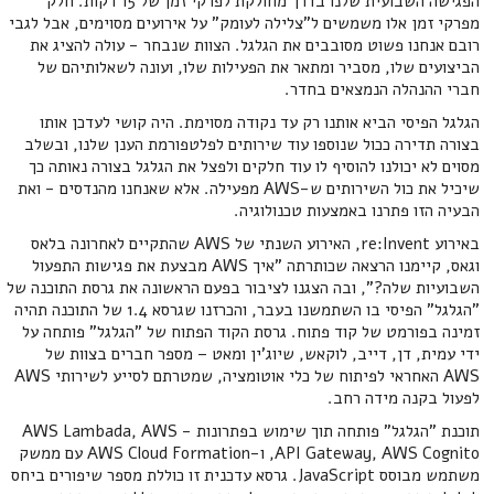
הפגישה השבועית שלנו בדרך מחולקת לפרקי זמן של 15 דקות. חלק
מפרקי זמן אלו משמשים ל"צלילה לעומק" על אירועים מסוימים, אבל לגבי
רובם אנחנו פשוט מסובבים את הגלגל. הצוות שנבחר - עולה להציג את
הביצועים שלו, מסביר ומתאר את הפעילות שלו, ועונה לשאלותיהם של
חברי ההנהלה הנמצאים בחדר.
הגלגל הפיסי הביא אותנו רק עד נקודה מסוימת. היה קושי לעדכן אותו
בצורה תדירה ככול שנוספו עוד שירותים לפלטפורמת הענן שלנו, ובשלב
מסוים לא יכולנו להוסיף לו עוד חלקים ולפצל את הגלגל בצורה נאותה כך
שיכיל את כול השירותים ש-AWS מפעילה. אלא שאנחנו מהנדסים - ואת
הבעיה הזו פתרנו באמצעות טכנולוגיה.
באירוע re:Invent, האירוע השנתי של AWS שהתקיים לאחרונה בלאס
וגאס, קיימנו הרצאה שכותרתה "איך AWS מבצעת את פגישות התפעול
השבועיות שלה?", ובה הצגנו לציבור בפעם הראשונה את גרסת התוכנה של
"הגלגל" הפיסי בו השתמשנו בעבר, והכרזנו שגרסא 1.4 של התוכנה תהיה
זמינה בפורמט של קוד פתוח. גרסת הקוד הפתוח של "הגלגל" פותחה על
ידי עמית, דן, דייב, לוקאש, שיוג'ין ומאט – מספר חברים בצוות של
AWS האחראי לפיתוח של כלי אוטומציה, שמטרתם לסייע לשירותי AWS
לפעול בקנה מידה רחב.
תוכנת "הגלגל" פותחה תוך שימוש בפתרונות - AWS Lambada, AWS
API Gateway, AWS Cognito, ו-AWS Cloud Formation עם ממשק
משתמש מבוסס JavaScript. גרסא עדכנית זו כוללת מספר שיפורים ביחס