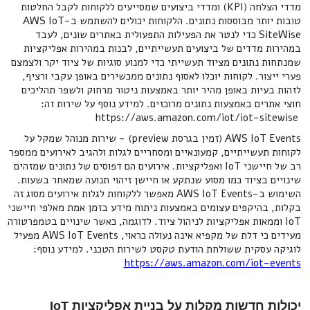
מדדי הצלחה (KPI) ומדדי ביצועים שמסייעים ללקוחות לקבל החלטות
טובות יותר מבוססות נתונים. הלקוחות יכולים להשתמש ב-AWS IoT
SiteWise כדי לנטר את הפעילות התפעולית באתרים שונים, לעבד
במהירות מדדים של ביצועים תעשייתיים, לבנות במהירות אפליקציות
שמנתחות נתונים מציוד תעשייתי כדי למנוע סוגיות של ציוד יקר ולצמצם
פערי ייצור. לקוחות יוכלו לאסוף נתונים ממכשירים באופן עקבי ורציף,
לזהות בעיות באופן מהיר יותר באמצעות ניטור מרחוק ולשפר תהליכים
חוצי אתרים באמצעות נתונים מרוכזים. למידע נוסף על שירות זה:
https://aws.amazon.com/iot/iot-sitewise
AWS IoT Events (זמין בגרסת preview) - שירות מנוהל שמקל על
לקוחות תעשייתיים, קמעונאיים ומסחריים לגלות ולהגיב לאירועים ממספר
רב של חיישני IoT ואפליקציות. אירועים הם דפוסים של נתונים שמזהים
שינויים בציוד כמו מסוע שנתקע או חיישן זיהוי תנועה שמאחר בשעות.
השימוש ב-AWS IoT Events מאפשר ללקוחות לגלות אירועים מסוג זה
בקלות, בהיקפים עצומים באמצעות ניתוח מידע בזמן אמת מאלפי חיישני
IoT וממאות אפליקציות לניהול ציוד. לדוגמה, כאשר שינויים בטמפרטורה
מעידים כי דלת של מקפיא אינה נעולה כראוי, AWS IoT Events מפעיל
לוגיקה עסקית ששולחת הודעת טקסט לשירות הטכני. למידע נוסף:
https://aws.amazon.com/iot-events
יכולות חדשות מקלות על בניית אפליקציות IoT