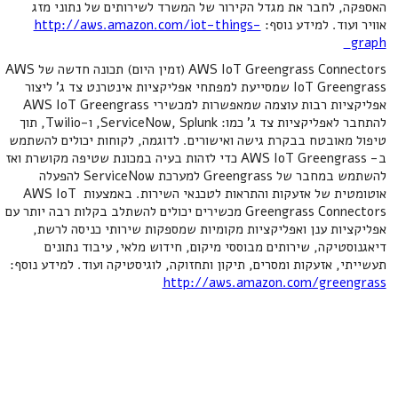
האספקה, לחבר את מגדל הקירור של המשרד לשירותים של נתוני מזג
אוויר ועוד. למידע נוסף:
http://aws.amazon.com/iot-things-
graph
AWS IoT Greengrass Connectors (זמין היום) תכונה חדשה של AWS
IoT Greengrass שמסייעת למפתחי אפליקציות אינטרנט צד ג' ליצור
אפליקציות רבות עוצמה שמאפשרות למכשירי AWS IoT Greengrass
להתחבר לאפליקציות צד ג' כמו: ServiceNow, Splunk, ו-Twilio, תוך
טיפול מאובטח בבקרת גישה ואישורים. לדוגמה, לקוחות יכולים להשתמש
ב- AWS IoT Greengrass כדי לזהות בעיה במכונת שטיפה מקושרת ואז
להשתמש במחבר של Greengrass למערכת ServiceNow להפעלה
אוטומטית של אזעקות והתראות לטכנאי השירות. באמצעות AWS IoT
Greengrass Connectors מכשירים יכולים להשתלב בקלות רבה יותר עם
אפליקציות ענן ואפליקציות מקומיות שמספקות שירותי כניסה לרשת,
דיאגנוסטיקה, שירותים מבוססי מיקום, חידוש מלאי, עיבוד נתונים
תעשייתי, אזעקות ומסרים, תיקון ותחזוקה, לוגיסטיקה ועוד. למידע נוסף:
http://aws.amazon.com/greengrass