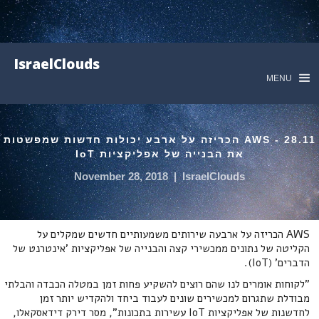
IsraelClouds
MENU
28.11 - AWS הכריזה על ארבע יכולות חדשות שמפשטות
את הבנייה של אפליקציות IoT
November 28, 2018
|
IsraelClouds
AWS הכריזה על ארבעה שירותים משמעותיים חדשים שמקלים על
הקליטה של נתונים ממכשירי קצה והבנייה של אפליקציות 'אינטרנט של
הדברים' (IoT).
"לקוחות אומרים לנו שהם רוצים להשקיע פחות זמן במטלה הכבדה והבלתי
מבודלת שתגרום למכשירים שונים לעבוד ביחד ולהקדיש יותר זמן
לחדשנות של אפליקציות IoT עשירות בתכונות", מסר דירק דידאסקאלו,