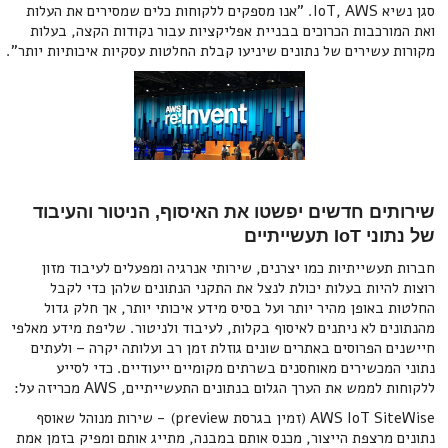
סגן נשיא IoT, AWS. "אנו מספקים ללקוחות כלים שמסירים את העלות
ואת המורכבות הכרוכים בבניית אפליקציות עבור נקודות הקצה, בעלות
מקורות עשירים של נתונים שיניעו קבלת החלטות עסקיות איכותיות יותר".
שירותים חדשים יפשטו את האיסוף, הניטור והעיבוד
של נתוני IoT תעשייתיים
חברות תעשייתיות כמו יצרנים, שירותי אנרגיה ומפעלים לעיבוד מזון
רוצות להיות בעלות יכולת לנצל את התקני הנתונים שלהן כדי לקבל
החלטות באופן מהיר יותר ועל בסיס מידע איכותי יותר, אך חלק גדול
מהנתונים לא ניתנים לאיסוף בקלות, לעיבוד ולניטור. שליפת מידע מאלפי
חיישנים הפרוסים באתרים שונים גוזלת זמן רב ועלותה יקרה – ולעתים
נתוני המכשירים מאוחסנים בשרתים מקומיים ייעודיים. כדי לסייע
ללקוחות לממש את הערך הגלום בנתונים התעשייתיים, AWS מכריזה על:
AWS IoT SiteWise (זמין בגרסת preview) - שירות מנוהל שאוסף
נתונים מרצפת הייצור, מכנס אותם במבנה, מתייג אותם ומפיק בזמן אמת