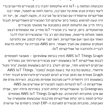
ההבטחה הגלומה ב-IoT היא שלקוחות יחברו בין מכשירים וחיישנים כדי
ליצור נקודת מבט אחת על הסביבה, בדומה לחוה או למפעל, ואחר יבנו
אפליקציות שיתמודדו עם הצרכים של סביבה זו, מקצה לקצה. אך, יעד זה
היה קשה למימוש בפועל כיוון שלגרום לכל המכשירים והאפליקציות לעבוד
ביחד חייב את הלקוחות לנווט בתסבוכת של ממשקי מכשירים
ופרוטוקולים. כיום, קישור בין מכשירי IoT מחייב את המפתחים לבצע
מספר מטלות מייגעות, שצורכות זמן רב כדי שהמכשירים יוכלו לדבר
האחד עם השני ועם אפליקציות. זאת לפני שיוכלו לכתוב את הלוגיקה
העסקית שתספק את הערך האמתי. היום AWS מכריזה על יכולות חדשות
לבנייה ולהרחבה של אפליקציות IoT:
AWS IoT Things Graph (זמין בגרסת preview) - מאפשר למפתחים
לבנות אפליקציות IoT באמצעות ייצוג מכשירים ושירותי ענן כמודלים
שניתנים לשימוש חוזר, שניתן לשלב ביניהם באמצעות ממשק 'גרור והנח'
וויזואלי, במקום כתיבת קוד בשפת תכנות 'נמוכה'. AWS IoT Things
Graph מפחית את הזמן הנדרש לגרום למכשירים ולשירותים לעבוד יחדיו
באמצעות דרך ויזואלית לייצג מערכות אמתיות מורכבות. השירות פורס את
אפליקציות ה-IoT לנקודות הקצה למכשירים שמריצים את AWS
Greengrass כך שהאפליקציות יכולות להגיב במהירות גדולה יותר, אפילו
אם אינן מחוברות לאינטרנט. עם AWS IoT Things Graph מפתחים
יכולים לפתח ביתר קלות אפליקציות מורכבות שמבצעות אוטומציה של
האבטחה, מחברות מכשירים למערכת ה-ERP לצורך ניתוחים של שרשרת