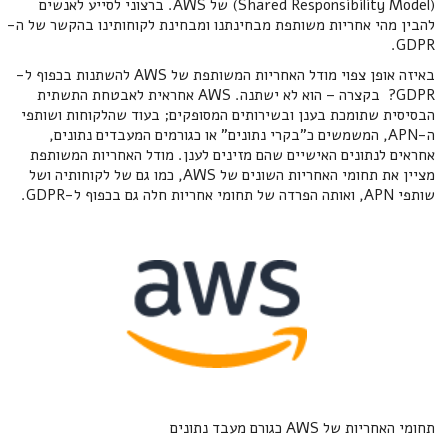
(Shared Responsibility Model) של AWS. ברצוני לסייע לאנשים
להבין מהי אחריות משותפת מבחינתנו ומבחינת לקוחותינו בהקשר של ה-
GDPR.
באיזה אופן צפוי מודל האחריות המשותפת של AWS להשתנות בכפוף ל-
GDPR? בקצרה – הוא לא ישתנה. AWS אחראית לאבטחת התשתית
הבסיסית שתומכת בענן ובשירותים המסופקים; בעוד שהלקוחות ושותפי
ה-APN, המשמשים כ"בקרי נתונים" או כגורמים המעבדים נתונים,
אחראים לנתונים האישיים שהם מזינים לענן. מודל האחריות המשותפת
מציין את תחומי האחריות השונים של AWS, כמו גם של לקוחותיה ושל
שותפי APN, ואותה הפרדה של תחומי אחריות חלה גם בכפוף ל-GDPR.
תחומי האחריות של AWS כגורם מעבד נתונים