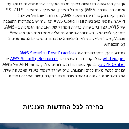
אך ורק ההרשאות הדרושות לצורך מילוי תפקידו. אנו ממליצים בנוסף על
אימות רב-גורמי (MFA) עבור כל חשבון, המצריך שימוש ב-SSL/TLS
לצורך קיום תקשורת עם משאבי AWS, הגדרת רישום של פעילות
API/משתמש באמצעות AWS CloudTrail וכן שימוש בפתרונות ההצפנה
של AWS, לצד כל בקרות ברירת המחדל של האבטחה הזמינות ב-AWS.
ניתן אף להשתמש בשירותי אבטחה מנוהלים מתקדמים כגון Amazon
Macie, אשר מסייע בגילוי ובאבטחה של נתונים אישיים המאוחסנים ב-
Amazon S3.
למידע נוסף, ניתן להוריד את
AWS Security Best Practices
whitepaper
או לבקר בדפי האינטרנט
AWS Security Resources
או
GDPR Center
. בנוסף לפתרונות ולשירותים שלנו, שותפי APN של AWS
יכולים לספק מאות כלים ותכונות, שיסייעו לך לעמוד ביעדי האבטחה שלך,
החל באבטחת רשתות וניהול תצורה וכלה בבקרת גישה והצפנת נתונים.
בחזרה לכל החדשות הענניות