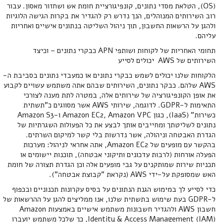
(OS), הטלאת מסדי נתונים, קונפיגורציית חומת אש ושחזור מאסון. עבור
רוב השירותים המנוהלים, הנך נדרש רק להגדיר את בקרות הגישה הלוגיות
ולהגן על הרשאות החשבון, תוך ניהול השליטה בנתונים אישיים ואחריות
עליהם.
תחומי האחריות של לקוחות ושותפי APN כבקרי נתונים – וכיצד
השירותים של AWS יכולים לסייע
הלקוחות שלנו יכולים לשמש כבקרי נתונים או כמעבדי נתונים בסביבת ה-
AWS שלהם. כבקר נתונים, השירותים שבהם אתה משתמש עשויים לקבוע
את אופן הקונפיגורציה של שירותים אלה, במטרה לתת מענה לצורכי
התאימות ל-GDPR. לדוגמה, שירותי AWS אשר מסווגים כ"תשתית
כשירות" (IaaS), כגון Amazon EC2, Amazon VPC ו-Amazon S3
נתונים לשליטתך ומחייבים אותך לבצע את כל הפעולות השגרתיות של
הגדרת האבטחה וניהולה, אשר נדרשות בלי קשר למיקום השרתים.
בהקשר עם מופעים של Amazon EC2, אתה אחראי לניהול: מערכות
הפעלה אורחות (לרבות עדכונים ותיקוני אבטחה), תוכנות יישומים או
תכניות שירות שמותקנים על גבי מופעים אלה וכן הגדרת תצורה של חומת
האש שמסופקת על-ידי AWS (נקראת "קבוצת אבטחה").
כדי לסייע לך במימוש הגנת הנתונים על בסיס עקרונות תכנוניים ובכפוף
ל-GDPR בעת שימוש בתשתית שלנו, אנו ממליצים להגן על ההרשאות של
חשבון AWS ולהגדיר חשבונות משתמש אישיים באמצעות Amazon
Identity & Access Management (IAM), כך שלכל משתמש יועברו