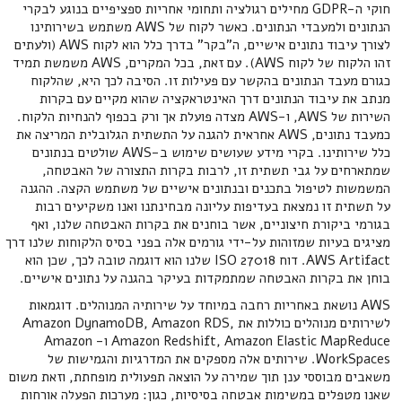
חוקי ה-GDPR מחילים רגולציה ותחומי אחריות ספציפיים בנוגע לבקרי
הנתונים ולמעבדי הנתונים. כאשר לקוח של AWS משתמש בשירותינו
לצורך עיבוד נתונים אישיים, ה"בקר" בדרך כלל הוא לקוח AWS (ולעתים
זהו הלקוח של לקוח AWS). עם זאת, בכל המקרים, AWS משמשת תמיד
כגורם מעבד הנתונים בהקשר עם פעילות זו. הסיבה לכך היא, שהלקוח
מנתב את עיבוד הנתונים דרך האינטראקציה שהוא מקיים עם בקרות
השירות של AWS, ו-AWS מצדה פועלת אך ורק בכפוף להנחיות הלקוח.
כמעבד נתונים, AWS אחראית להגנה על התשתית הגלובלית המריצה את
כלל שירותינו. בקרי מידע שעושים שימוש ב-AWS שולטים בנתונים
שמתארחים על גבי תשתית זו, לרבות בקרות התצורה של האבטחה,
המשמשות לטיפול בתכנים ובנתונים אישיים של משתמש הקצה. ההגנה
על תשתית זו נמצאת בעדיפות עליונה מבחינתנו ואנו משקיעים רבות
בגורמי ביקורת חיצוניים, אשר בוחנים את בקרות האבטחה שלנו, ואף
מציגים בעיות שמזוהות על-ידי גורמים אלה בפני בסיס הלקוחות שלנו דרך
AWS Artifact. דוח ISO 27018 שלנו הוא דוגמה טובה לכך, שכן הוא
בוחן את בקרות האבטחה שמתמקדות בעיקר בהגנה על נתונים אישיים.
AWS נושאת באחריות רחבה במיוחד על שירותיה המנוהלים. דוגמאות
לשירותים מנוהלים כוללות את Amazon DynamoDB, Amazon RDS,
Amazon Redshift, Amazon Elastic MapReduce ו- Amazon
WorkSpaces. שירותים אלה מספקים את המדרגיות והגמישות של
משאבים מבוססי ענן תוך שמירה על הוצאה תפעולית מופחתת, וזאת משום
שאנו מטפלים במשימות אבטחה בסיסיות, כגון: מערכות הפעלה אורחות