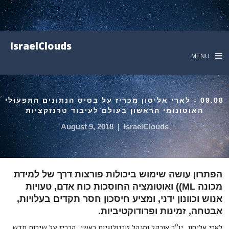
IsraelClouds
MENU
09.08 - לארי אליסון מכריז על בסיס הנתונים התפעולי
האוטונומי הראשון בעולם לעיבוד טרנזקציות
August 9, 2018
|
IsraelClouds
הפתרון עושה שימוש ביכולות פורצות דרך של למידת
מכונה ML)) ואוטומציה החוסכות כוח אדם, טעויות
אנוש וכוונון ידני, ומציע חיסכון חסר תקדים בעלויות,
אבטחה, זמינות ופרודוקטיביות.
לארי אליסון, יו"ר אורקל ומנהל טכנולוגיות ראשי, הכריז על שירות חדש