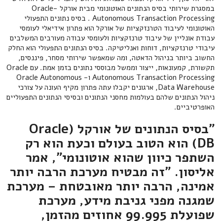
במסגרת שירותי בסיס הנתונים האוטונומי מבית אורקל -Oracle
Autonomous Transaction Processing . בסיס נתונים התפעולי
האוטונומי לעיבוד הטרנזקציות של אורקל הוא פתרון אידיאלי לעומסי
עבודת אונליין של עיבוד טרנזקציות ולעומסי עבודה מעורבים המשלבים
עיבודי טרנזקציות, דוחות ואנליטיקה. בסיס הנתונים התפעולי הוא החלק
החשוב ביותר בניהול הדאטה, ומה שמאפשר שירותי מסחר, פיננסים,
תקשורת, קמעונאות, ייצור וממשל מבוססי נתונים בזמן אמת. עם Oracle
Autonomous Transaction Processing ו- Oracle Autonomous
Data Warehouse, ארגונים יקבלו עתה פתרון מקיף העונה על צורכי
ניהול הנתונים שלהם בעולמות מחסני הנתונים ובסיסי הנתונים התפעוליים
האופרטיביים.
"בסיס הנתונים של אורקל (Oracle
DB) הוא הטוב בעולם וכעת הוא רק
השתפר כיוון שהוא אוטונומי", אמר
אליסון. "זה מבטיח מערכת הרבה יותר
אמינה, הרבה יותר מאובטחת – מערכת
שמגנה מפני גניבת מידע, מערכת
שפועלת 99.995 אחוזים מהזמן,