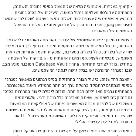
• קיצוץ בעלויות: אוטומציה מלאה של תפעול בסיסי נתונים ותשתית,
המפחיתה עד 80% מעלויות ניהול המאגר. היעילות של בסיס נתונים
המבצע אופטימיזציה עצמית לצד תשלום גמיש בשיטת 'שלם לפי שימוש'
(pay per use), מניבים חיסכון של עד 90 אחוזים בעלויות התפעול
השוטפות של המאגרים
• צמצום הסיכון: יישום אוטומטי של עדכוני האבטחה האחרונים ללא זמן
השבתה, מבטל חולשות אבטחה בהתקפות סייבר. בנוסף לכך הגנה מפני
שורה של כשלים, כולל כשלים במערכת, הפסקות חשמל אזוריות ושגיאות
משתמש, מבטיחה 99.995% זמינות או פחות מ- 2.5 דקות של השבתה
בחודש, כולל לצורכי תחזוקה. פתרון Database Vault המובנה מונע מצב
שבו למנהלי המערכת יש בכלל גישה לנתוני המשתמשים.
• האצת החדשנות: ביטול הצורך בתחזוקת בסיס הנתונים מאפשר למנהלי
בסיסי הנתונים להתמקד בהפקת ערך רב יותר מהמידע האגור בפלפורמה.
המפתחים נהנים מאג'יליות רבה יותר, הודות ליכולת ליצור במהירות בסיסי
נתונים קלים לשימוש, שאינם מצריכים כלל כוונון ידני. אלגוריתמים
משולבים של למידת מכונה מאפשרים פיתוח של אפליקציות המבצעות
חיזויים בזמן אמת, כגון לשם קניות מותאמות או לזיהוי הונאות. הפשטות
של שדרוג בסיסי נתונים קיימים לענן האוטונומי מאפשרת ל-IT את
המעבר למודל ענן עכשווי ואג'ילי.
בסיס הנתונים האוטונומי נשען על 40 שנות הניסיון של אורקל במתן