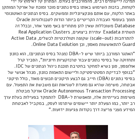
תמיכה ליישומים רבים, מהמורכבים בעולם. הפתרון קל לאימוץ על ידי
לקוחות, בזכות השימוש באותו בסיס נתונים מוכר ומוכח של אורקל המותקן
באתר הלקוח, עם אותם פונקציונליות וממשקים. בסיס הנתונים האוטונומי
תומך בעומסי העבודה הקריטיים ביותר הודות לטכנולוגיות Oracle
Database משוכללות שאין להן מתחרים באף מוצר אחר, ובכלל זה
תשתית Exadata עתירת ביצועים, Real Application Clusters
להתרחבות (scale-out) שקופה וטולרנטיות לכשלים, Active Data
Guard להתאוששות מאסון, וכן Online Data Evolution.
"האתגר המורכב ביותר שיש ל-DBA (מנהל בסיס הנתונים), הוא כוונון
ותחזוקה של בסיסי נתונים עבור טרנזקציות חיוניות", הסביר קרל
אולופסון, סגן נשיא למחקר בחטיבת תוכנת ניהול הנתונים של IDC.
"בנוסף לבדיקת הסטטיסטיקה וליישום התאמות כוונון, מנהל אנושי של
בסיסי נתונים (DBA) חייב גם לבצע תיקונים תכופים מאוד, כולל תיקוני
אבטחה, משימה שהיא גם מועדת לשגיאות וגם משבשת את התפעול. עם
Oracle Autonomous Transaction Processing אורקל מבטלת
משימות בעייתיות אלה, ומאפשרת ל-DBA להתמקד בפעילות בעלת ערך
רב יותר, כמו הפעלת יותר יישומים שיתרמו לעסק, במקביל לאבטחת
המידע מפני פריצה דרך נקודות פגיעות ידועות."