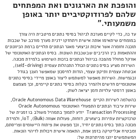
והופכת את הארגונים ואת המפתחים
שלהם לפרודוקטיביים יותר באופן
משמעותי."
עד כה, כדי לקיים מערכת לניהול בסיסי נתונים מיטבית היה צורך
במומחים שיתאימו אותה אישית ויתחזקו ידנית מערך מורכב של שכבות
תוכנה וחומרה אשר איכות וביצועי מאגר הנתונים תלויים ברמת הכיוונונים
וההתאמות בין הרכיבים שבשכבות השונות. בסיס הנתונים האוטונומי של
אורקל מחולל מהפכה בניהול הנתונים בזכות השימוש בלמידת מכונה.
השירות מציע בסיס נתונים הכולל התנהלות עצמית (self-driving),
אבטחה עצמית ותיקון עצמי, הודות לחיסכון שמאפשר הענן בגודל
ובגמישות. השירות מאפשר למשתמש ליצור באופן מיידי בסיסי נתונים
אוטונומיים חדשים ולהמיר בקלות בסיסי נתונים קיימים, וכך מצמצם
באופן דרמטי עלויות וזמן יציאה לשוק.
כהשלמה לשירות הקיים Oracle Autonomous Data Warehouse,
שירות עיבוד הנתונים התפעולי האוטונומי Oracle Autonomous
Transaction Processing יודע לתמוך בתמהיל משולב בו זמנית של
טרנזקציות עתירות ביצועים, דוחות, פעולות אצווה (Bulk), IoT, ולמידת
מכונה בתוך בסיס נתונים יחיד, וכך מפשט את פיתוח היישומים ופריסתם,
ומבטיח אנליטיקה בזמן אמת, התאמה אישית ויכולות לזיהוי הונאות.
המשתמשים יהנו מהיתרונות של: