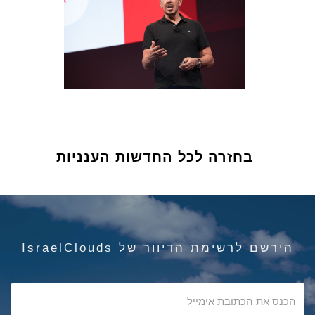
בחזרה לכל החדשות הענניות
הירשם לרשימת הדיוור של IsraelClouds