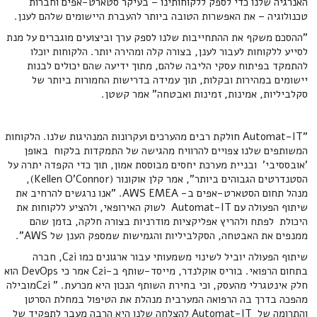
האנרגיה שלנו כדי לספק ללקוחותינו – בעיקר סטארט-אפים וחברות
טכנולוגיה – את האפשרות הטובה ביותר להעברת היישומים שלהם לענן.
"ההסכם משקף את ההתחייבות שלנו לספק ערך וביצועים מוגברים על מנת
לסייע ללקוחות לעבור לענן, בצורה קלה ומהירה יותר. הלקוחות יוכלו
להתמקד בפיתוח עסקי הליבה שלהם, מתוך ידיעה שהם יכולים לבנות
יישומים במהירות ובקלות, תוך עמידה בדרישות החמורות ביותר של
סקלביליות, אמינות, זמינות ואבטחה" אמר קשטן.
"Automat-IT חולקת רבים מהערכים ועקרונות המנהיגות שלנו. הלקוחות
המשותפים שלנו צפויים להרוויח מהגישה של התמקדות בלקוח באופן
'אובססיבי' ובניית מערכת יחסים מבוססת אמון, תוך כדי הקפדה יתרה על
הסטנדרטים הגבוהים ביותר", אמר קלן אוקונור (Kellen O’Connor),
מנהל תחום הסטארט-אפים ב- AWS EMEA. "אנו נרגשים להרחיב את
שיתוף הפעולה עם Automat-IT לשוק האירופאי, ולהציע ללקוחות את
היכולת לפתח ולהריץ אפליקציות מודרניות בצורה חלקה, בזמן שהם
ממנפים את האבטחה, הסקלביליות והגמישות שמספק הענן של AWS".
שיתוף הפעולה יוביל לשינוי משמעותי עבור ארגונים כמו C2i, חברה
בתחום הרפואי. בוריס אוקלנדר, מייסד-שותף ב-C2i אמר כי DevOps הוא
חלק אינטגרלי מהעסק, וכי בחירת השותף הנכון היא מכרעת. " C2iמובילה
מהפכה בדרך בה הרפואה המערבית מנהלת את הטיפול במחלת הסרטן
והתרומה של Automat-IT להצלחה שלנו היא הרבה מעבר לתפקיד של