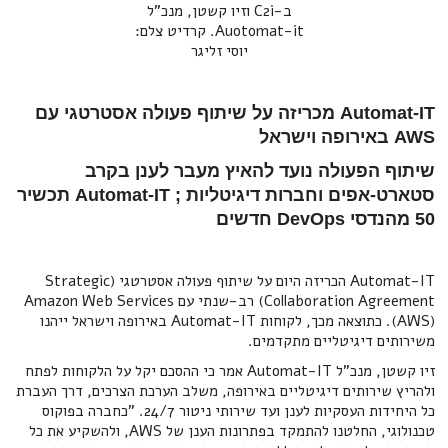
ב-C2i וזיו קשטן, מנכ"ל
Auotomat-it. קרדיט צלם:
יוסי זליגר
Automat-IT מכריזה על שיתוף פעולה אסטרטגי עם
AWS באירופה וישראל
שיתוף הפעולה נועד להאיץ מעבר לענן בקרב
סטארט-אפים וחברות דיגיטליות ; Automat-IT תכשיר
50 מהנדסי DevOps חדשים
Automat-IT הכריזה היום על שיתוף פעולה אסטרטגי (Strategic
Collaboration Agreement) רב-שנתי עם Amazon Web Services
(AWS). כתוצאה מכך, לקוחות Automat-IT באירופה וישראל ייהנו
משירותים דיגיטליים מתקדמים.
זיו קשטן, מנכ"ל Automat-IT אמר כי ההסכם יקל על הלקוחות לפתח
ולהריץ שירותים דיגיטליים באירופה, משלב הערכת הצרכים, דרך העברת
כל היחידות העסקיות לענן ועד שירותי ניטור 24/7. "כחברה בפוקוס
טכנולוגי, החלטנו להתמקד בפתרונות הענן של AWS, ולהשקיע את כל