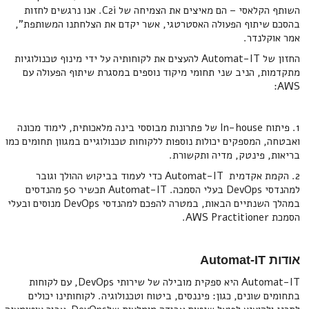
השותף הקלאסי – הם מאיצים את הצמיחה של C2i. אנו נרגשים לחזות
בהסכם שיתוף הפעולה האסטרטגי, אשר יקדם את הצלחתנו המשותפת",
אמר אוקלנדר.
החזון של Automat-IT להעצים את לקוחותיה על ידי מינוף טכנולוגיות
מתקדמות, הניב שני תחומי מיקוד נוספים במסגרת שיתוף הפעולה עם
AWS:
1. פיתוח In-house של פתרונות מבוססי בינה מלאכותית, לימוד מכונה
ואבטחה, המספקים יכולות נוספות ללקוחות טכנולוגיים במגוון תחומים כמו
בריאות, פינטק, מדיה ותקשורת.
2. הקמת אקדמית Automat-IT כדי לעמוד בביקוש ההולך וגובר
למהנדסי DevOps בעלי הסמכה. Automat-IT תכשיר 50 מהנדסים
במהלך השנתיים הבאות, במטרה להפכם למהנדסי DevOps מנוסים ובעלי
הסמכת AWS Practitioner.
אודות Automat-IT
Automat-IT היא ספקית מובילה של שירותי DevOps, עם לקוחות
בתחומים שונים, כגון: פיננסים, ביטוח וטכנולוגיה. לקוחותינו יכולים